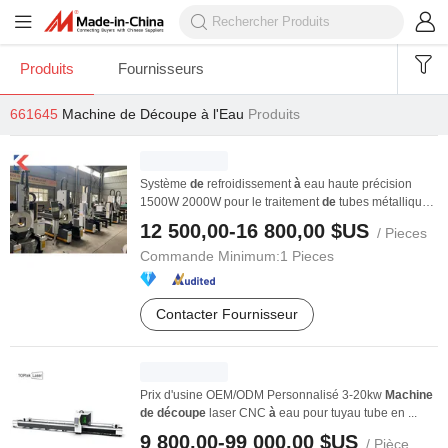
Produits
Fournisseurs
661645
Machine de Découpe à l'Eau
Produits
Système
de
refroidissement
à
eau haute précision
1500W 2000W pour le traitement
de
tubes métalliques
...
12 500,00-16 800,00 $US
/ Pieces
Commande Minimum:
1 Pieces
Contacter Fournisseur
Prix d'usine OEM/ODM Personnalisé 3-20kw
Machine
de
découpe
laser CNC
à
eau pour tuyau tube en ...
9 800,00-99 000,00 $US
/ Pièce