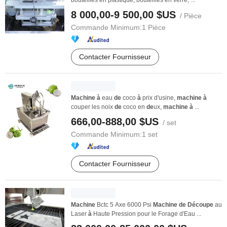
bouteilles en plastique, bouteilles en verre, ...
8 000,00-9 500,00 $US
/ Pièce
Commande Minimum:
1 Pièce
Contacter Fournisseur
Machine
à
eau
de
coco
à
prix d'usine,
machine
à
couper les noix
de
coco en
de
ux,
machine
à
...
666,00-888,00 $US
/ set
Commande Minimum:
1 set
Contacter Fournisseur
Machine
Bctc 5 Axe 6000 Psi
Machine
de
Découpe
au
Laser
à
Haute Pression pour le Forage d'Eau ...