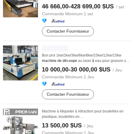
46 666,00-428 699,00 $US
/ set
Commande Minimum:
1 set
Contacter Fournisseur
Bon prix 1kw/2kw/3kw/6kw/8kw/10kw/12kw/15kw
machine
de
découpe
au laser
à
eau pour gravure sur
métal ...
10 000,00-30 000,00 $US
/ Jeu
Commande Minimum:
1 Jeu
Contacter Fournisseur
Machine à étiqueter à rétraction pour bouteilles en
plastique, bouteilles en ...
13 500,00 $US
/ Jeu
Commande Minimum:
1 Jeu