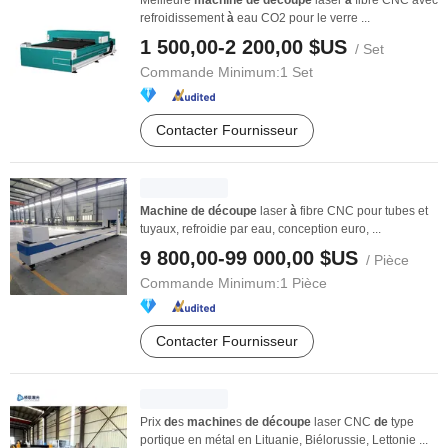
Meilleure
machine
de
découpe
laser
à
fibre CNC avec
refroidissement
à
eau CO2 pour le verre ...
1 500,00-2 200,00 $US
/ Set
Commande Minimum:
1 Set
Contacter Fournisseur
Machine
de
découpe
laser
à
fibre CNC pour tubes et
tuyaux, refroidie par eau, conception euro, ...
9 800,00-99 000,00 $US
/ Pièce
Commande Minimum:
1 Pièce
Contacter Fournisseur
Prix
de
s
machine
s
de
découpe
laser CNC
de
type
portique en métal en Lituanie, Biélorussie, Lettonie ...