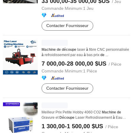
33 000,00-35 000,00 $US
/ Jeu
Commande Minimum:
1 Jeu
Contacter Fournisseur
Machine
de
découpe
laser
à
fibre CNC personnalisée
à
refroidissement par eau
à
bas prix
de
...
7 000,00-28 000,00 $US
/ Pièce
Commande Minimum:
1 Pièce
Contacter Fournisseur
Meilleur Prix Petite Hobby 4060 CO2
Machine
de
Gravure et
Découpe
Laser Refroidissement
à
Eau
pour ...
1 300,00-1 500,00 $US
/ Pièce