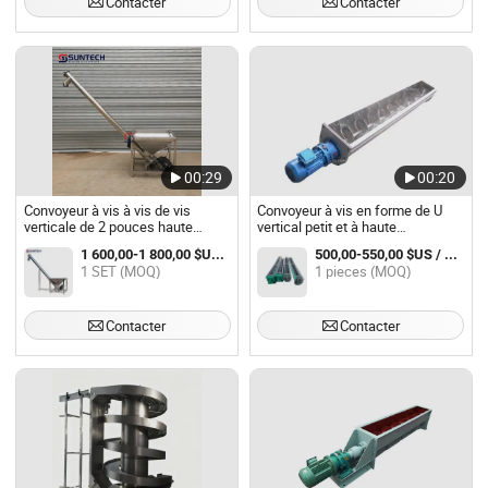
Contacter
Contacter
00:29
00:20
Convoyeur à vis à vis de vis
Convoyeur à vis en forme de U
verticale de 2 pouces haute
vertical petit et à haute
efficacité avec trémie
productivité pour ciment et
1 600,00-1 800,00 $US / SET
500,00-550,00 $US / pieces
granulés de copeaux de bois
1 SET (MOQ)
1 pieces (MOQ)
Contacter
Contacter