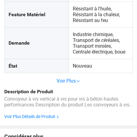
Résistant à l'huile,
Résistant à la chaleur,
Feature Matériel
Résistant au feu
Industrie chimique,
Transport de céréales,
Demande
Transport minière,
Centrale électrique, boue
Nouveau
État
Voir Plus
Description de Produit
Convoyeur à vis vertical à vis pour vis à béton hautes
performances Description du produit Les convoyeurs à vis
verticaux constituent une méthode efficace pour élever une
variété de matériaux en vrac, des pentes raides ...
Voir Plus Détails de Produit
Considérer plus