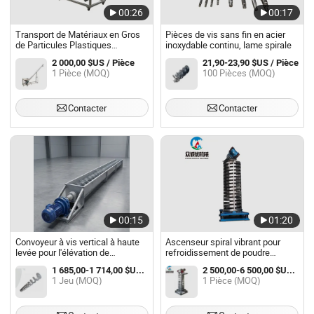
00:26
00:17
Transport de Matériaux en Gros
Pièces de vis sans fin en acier
de Particules Plastiques
inoxydable continu, lame spirale
Personnalisées par Vis de Tube
2 000,00 $US / Pièce
21,90-23,90 $US / Pièce
Incliné
1 Pièce (MOQ)
100 Pièces (MOQ)
Contacter
Contacter
00:15
01:20
Convoyeur à vis vertical à haute
Ascenseur spiral vibrant pour
levée pour l'élévation de
refroidissement de poudre
matériaux dans les installations
alimentaire, convoyeur à vis
1 685,00-1 714,00 $US / Jeu
2 500,00-6 500,00 $US / Pièce
de transformation des grains
vertical pour essence de poulet
1 Jeu (MOQ)
1 Pièce (MOQ)