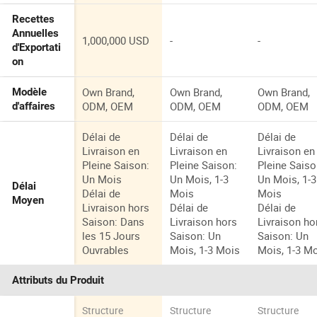
Recettes
Annuelles
1,000,000 USD
-
-
d'Exportati
on
Own Brand,
Own Brand,
Own Brand,
Modèle
ODM, OEM
ODM, OEM
ODM, OEM
d'affaires
Délai de
Délai de
Délai de
Livraison en
Livraison en
Livraison en
Pleine Saison:
Pleine Saison:
Pleine Saiso
Un Mois
Un Mois, 1-3
Un Mois, 1-3
Délai
Délai de
Mois
Mois
Moyen
Livraison hors
Délai de
Délai de
Saison: Dans
Livraison hors
Livraison ho
les 15 Jours
Saison: Un
Saison: Un
Ouvrables
Mois, 1-3 Mois
Mois, 1-3 M
Attributs du Produit
Structure
Structure
Structure