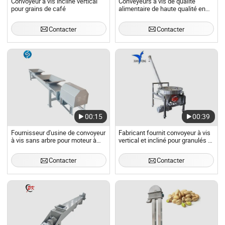
Convoyeur à vis incliné vertical
Conveyeurs à vis de qualité
pour grains de café
alimentaire de haute qualité en
Chine
Contacter
Contacter
00:15
00:39
Fournisseur d'usine de convoyeur
Fabricant fournit convoyeur à vis
à vis sans arbre pour moteur à
vertical et incliné pour granulés et
pignon de noyau à section en U
poudres plastiques
pour le traitement des eaux
Contacter
Contacter
usées