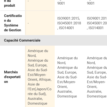
-
n du
9001
9001
produit
Certificatio
ISO9001:2015,
ISO9001:201
n du
-
ISO45001:2018
ISO45001:2
Système
, ISO14001
, ISO14001
de Gestion
Capacité Commerciale
Amérique du
Nord,
Amérique du
Amérique d
Amérique du
Nord,
Nord,
Sud, Europe,
Amérique du
Amérique d
Asie du Sud-
Sud, Europe,
Sud, Europe,
Marchés
Est/Moyen-
Asie du Sud-
Asie du Sud-
d'exportati
Orient, Afrique,
Est/Moyen-
Est/Moyen-
on
Asie de
Orient,
Orient,
l'Est(Japon/Co
Australie,
Australie,
rée du Sud),
Domestique
Domestique
Australie,
Domestique