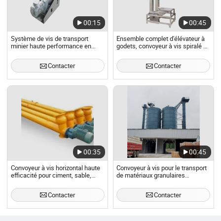
00:15
00:45
Système de vis de transport
Ensemble complet d'élévateur à
minier haute performance en
godets, convoyeur à vis spiralé de
acier au carbone
qualité alimentaire, élévateurs
pour aliments pour animaux
Contacter
Contacter
00:35
00:45
Convoyeur à vis horizontal haute
Convoyeur à vis pour le transport
efficacité pour ciment, sable,
de matériaux granulaires
grain et exploitation minière
poussiéreux en spirale,
convoyeur à chaîne pour mines
Contacter
Contacter
de charbon