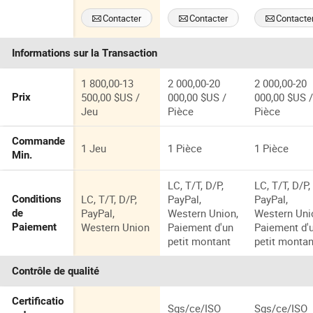
ciment
conventionnell
convoyeur
Contacter
Contacter
Contacte
es Machine à
automatiqu
convoyeur de
de transfert
Informations sur la Transaction
boues
boue
1 800,00-13
2 000,00-20
2 000,00-20
500,00 $US /
000,00 $US /
000,00 $US 
Prix
Jeu
Pièce
Pièce
Commande
1 Jeu
1 Pièce
1 Pièce
Min.
LC, T/T, D/P,
LC, T/T, D/P,
LC, T/T, D/P,
PayPal,
PayPal,
Conditions
PayPal,
Western Union,
Western Uni
de
Western Union
Paiement d'un
Paiement d'
Paiement
petit montant
petit montan
Contrôle de qualité
Certificatio
Sgs/ce/ISO
Sgs/ce/ISO