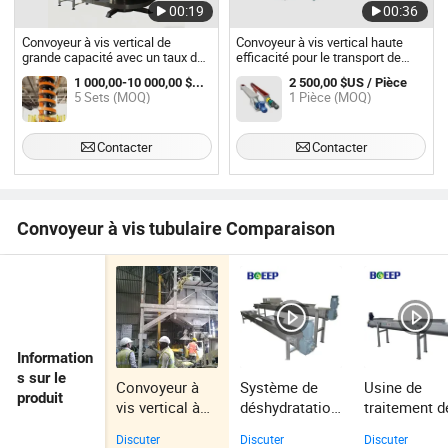
00:19
00:36
Convoyeur à vis vertical de
Convoyeur à vis vertical haute
grande capacité avec un taux de
efficacité pour le transport de
livraison élevé
matériaux en vrac
1 000,00-10 000,00 $US / Jeu
2 500,00 $US / Pièce
5 Sets (MOQ)
1 Pièce (MOQ)
Contacter
Contacter
Convoyeur à vis tubulaire Comparaison
Information
s sur le
Convoyeur à
Système de
Usine de
produit
vis vertical à
déshydratation
traitement d
haute capacité
des boues
eaux usées
Discuter
Discuter
Discuter
pour poudre de
d'épuration
industrielles