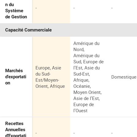
n du
-
-
-
Système
de Gestion
Capacité Commerciale
Amérique du
Nord,
Amérique du
Sud, Europe de
Europe, Asie
l'Est, Asie du
Marchés
du Sud-
Sud-Est,
Domestique
d'exportati
Est/Moyen-
Afrique,
on
Orient, Afrique
Océanie,
Moyen Orient,
Asie de l'Est,
Europe de
l'Ouest
Recettes
Annuelles
-
-
-
d'Exportati