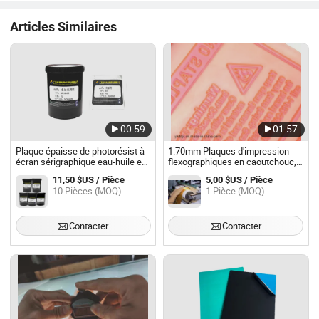
Articles Similaires
00:59
01:57
Plaque épaisse de photorésist à
1.70mm Plaques d'impression
écran sérigraphique eau-huile en
flexographiques en caoutchouc,
gros, plaque PCB à haute
plaque photopolymère pour
11,50 $US / Pièce
5,00 $US / Pièce
sensibilité, fabrication de plaques
machine d'impression
10 Pièces (MOQ)
1 Pièce (MOQ)
laser de photorésist
flexographique
Contacter
Contacter