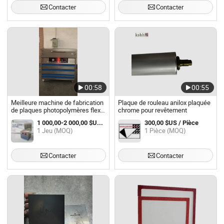
Contacter
Contacter
00:58
00:55
Meilleure machine de fabrication
Plaque de rouleau anilox plaquée
de plaques photopolymères flexo,
chrome pour revêtement
machine de lavage de plaques
1 000,00-2 000,00 $US / Jeu
300,00 $US / Pièce
flexo, machine à fabriquer des
1 Jeu (MOQ)
1 Pièce (MOQ)
plaques en résine
Contacter
Contacter