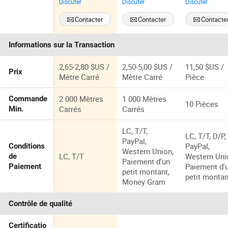
Discuter
Discuter
Discuter
Bridgehead
plaque
d'huile, plaq
d'impression
d'écran de
Contacter
Contacter
Contacte
Ctcp
haute
précision, b
Informations sur la Transaction
développem
t et bonne
libération, p
2,65-2,80 $US /
2,50-5,00 $US /
11,50 $US /
Prix
être imprim
Mètre Carré
Mètre Carré
Pièce
plusieurs fo
2 000 Mètres
1 000 Mètres
Commande
10 Pièces
Carrés
Carrés
Min.
LC, T/T,
LC, T/T, D/P,
PayPal,
PayPal,
Conditions
Western Union,
LC, T/T
Western Uni
de
Paiement d'un
Paiement d'
Paiement
petit montant,
petit montan
Money Gram
Contrôle de qualité
Certificatio