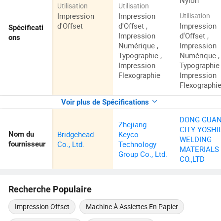
Nylon
Utilisation
Utilisation
Impression
Impression
Utilisation
d'Offset
d'Offset ,
Impression
Spécificati
Impression
d'Offset ,
ons
Numérique ,
Impression
Typographie ,
Numérique ,
Impression
Typographie 
Flexographie
Impression
Flexographi
Voir plus de Spécifications
DONG GUA
Zhejiang
CITY YOSHI
Bridgehead
Keyco
Nom du
WELDING
Co., Ltd.
Technology
fournisseur
MATERIALS
Group Co., Ltd.
CO.,LTD
Recherche Populaire
Impression Offset
Machine À Assiettes En Papier