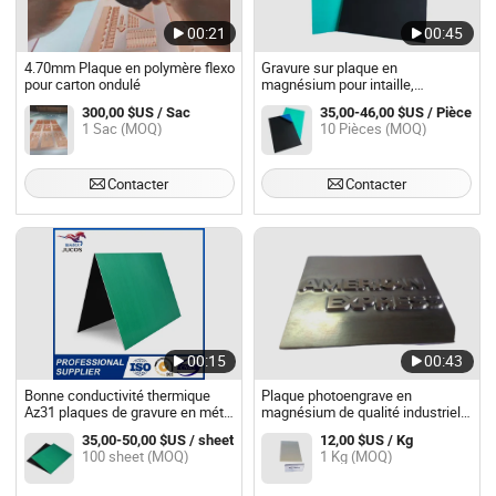
00:21
00:45
4.70mm Plaque en polymère flexo
Gravure sur plaque en
pour carton ondulé
magnésium pour intaille,
matrices thermiques, plaques,
300,00 $US / Sac
35,00-46,00 $US / Pièce
récompenses
1 Sac (MOQ)
10 Pièces (MOQ)
Contacter
Contacter
00:15
00:43
Bonne conductivité thermique
Plaque photoengrave en
Az31 plaques de gravure en métal
magnésium de qualité industrielle
magnésium à vendre
pour impression en haute volume
35,00-50,00 $US / sheet
12,00 $US / Kg
100 sheet (MOQ)
1 Kg (MOQ)