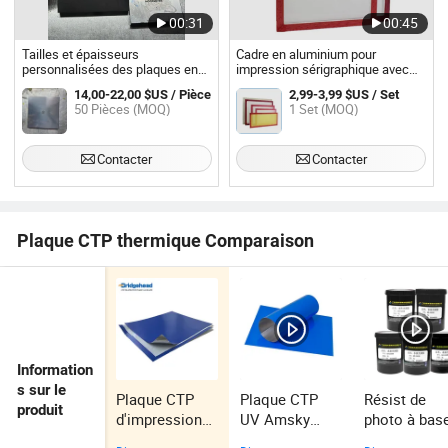
00:31
00:45
Tailles et épaisseurs
Cadre en aluminium pour
personnalisées des plaques en
impression sérigraphique avec
acier pour impression par
48t 61t plaque en maille blanche
14,00-22,00 $US / Pièce
2,99-3,99 $US / Set
tampographie pour machines
pour encre à solvant État
50 Pièces (MOQ)
1 Set (MOQ)
d'impression par tampographie
Contacter
Contacter
Plaque CTP thermique Comparaison
Information
s sur le
Plaque CTP
Plaque CTP
Résist de
produit
d'impression
UV Amsky
photo à bas
thermique
Kodak utilisée,
d'eau et