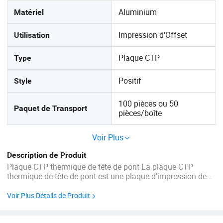
Aluminium
Matériel
Impression d'Offset
Utilisation
Plaque CTP
Type
Positif
Style
100 pièces ou 50
Paquet de Transport
pièces/boîte
Voir Plus
Description de Produit
Plaque CTP thermique de tête de pont La plaque CTP
thermique de tête de pont est une plaque d'impression de
haute qualité spécialisée dans l'insoleuse de plaques CTP
thermiques. Il est directement numérisé par laser 830nm
Voir Plus Détails de Produit
contrôlé par ...