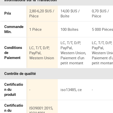
Informations sur la Transaction
2,80-6,20 $US /
14,00 $US /
0,70 $US /
Prix
Pièce
Boîte
Pièce
Commande
1 Pièce
100 Boîtes
5 000 Pièce
Min.
LC, T/T, D/P,
LC, T/T, D/P,
LC, T/T, D/P,
PayPal,
PayPal,
Conditions
PayPal,
Western Union,
Western Uni
de
Western Union
Paiement d'un
Paiement d'
Paiement
petit montant
petit montan
Contrôle de qualité
Certificatio
-
iso13485, ce
-
n du
produit
Certificatio
ISO9001:2015,
n du