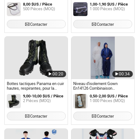
multifonction en plastique clair,
buée et résistantes aux
8,00 $US / Pièce
1,00-1,90 $US / Pièce
anti-éclaboussures, résistant à la
éclaboussures chimiques pour le
500 Pièces (MOQ)
1 000 Pièces (MOQ)
chaleur, protection faciale pour
soudage, le laboratoire et
casque industriel
l'utilisation industrielle
Contacter
Contacter
00:20
00:34
Bottes tactiques Panama en cuir
Niveau d'isolement Gown
hautes, respirantes, pour la
En14126 Combinaison
randonnée quotidienne et
d'isolement jetable SMS avec
9,00-10,00 $US / Pièce
0,50-2,00 $US / Pièce
l'entraînement
niveau AAMI type jetable 6
2 Pièces (MOQ)
1 000 Pièces (MOQ)
Combinaisons niveau 3with
Fermeture éclair avant
Contacter
Contacter