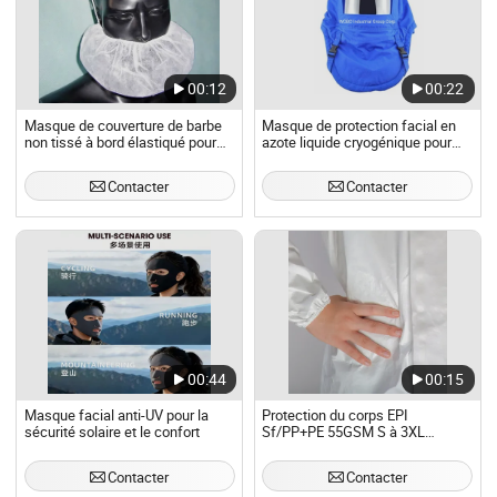
00:12
00:22
Masque de couverture de barbe
Masque de protection facial en
non tissé à bord élastiqué pour
azote liquide cryogénique pour
l'hygiène jetable
environnements ultra froids
Contacter
Contacter
00:44
00:15
Masque facial anti-UV pour la
Protection du corps EPI
sécurité solaire et le confort
Sf/PP+PE 55GSM S à 3XL
Vêtements de protection jetables
Contacter
Contacter