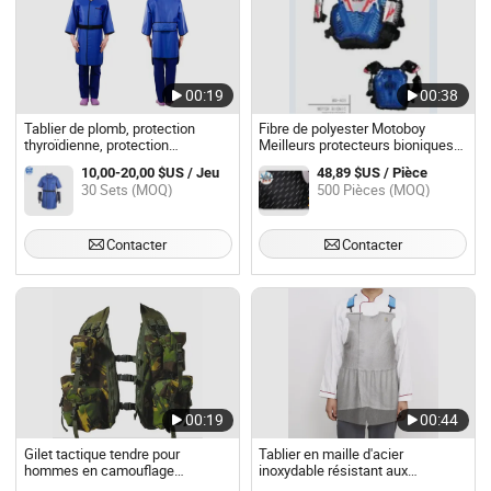
00:19
00:38
Tablier de plomb, protection
Fibre de polyester Motoboy
thyroïdienne, protection
Meilleurs protecteurs bioniques
gonadique, gants en plomb,
(MB-A01)
10,00-20,00 $US / Jeu
48,89 $US / Pièce
couverture en plomb, bonnet en
30 Sets (MOQ)
500 Pièces (MOQ)
plomb, cape en plomb, protection
contre les rayons X, gilet de
radiologie CT, tissu de tablier de
plomb
Contacter
Contacter
00:19
00:44
Gilet tactique tendre pour
Tablier en maille d'acier
hommes en camouflage
inoxydable résistant aux
personnalisé pour l'extérieur
coupures