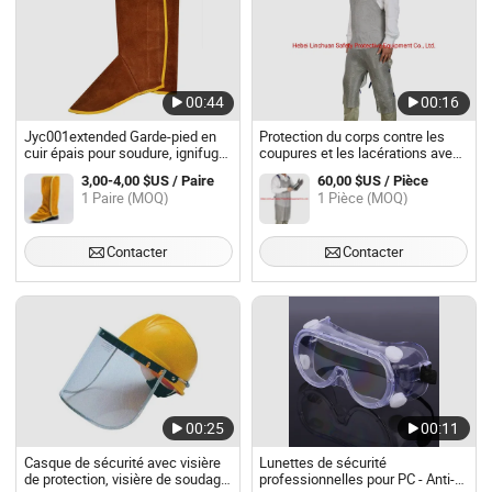
00:44
00:16
Jyc001extended Garde-pied en
Protection du corps contre les
cuir épais pour soudure, ignifuge,
coupures et les lacérations avec
prévient les brûlures, couvre-
un tablier en mailles métalliques
3,00-4,00 $US / Paire
60,00 $US / Pièce
chaussures
à jambes séparées
1 Paire (MOQ)
1 Pièce (MOQ)
Contacter
Contacter
00:25
00:11
Casque de sécurité avec visière
Lunettes de sécurité
de protection, visière de soudage
professionnelles pour PC - Anti-