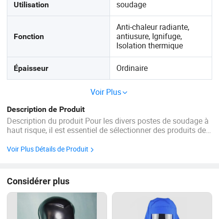
soudage
Utilisation
Anti-chaleur radiante,
antiusure, Ignifuge,
Fonction
Isolation thermique
Ordinaire
Épaisseur
Voir Plus
Description de Produit
Description du produit Pour les divers postes de soudage à
haut risque, il est essentiel de sélectionner des produits de
protection professionnels et adaptés pour garantir la
sécurité du travail. Notre gamme complète d'accessoires de
Voir Plus Détails de Produit
protection pour le ...
Considérer plus