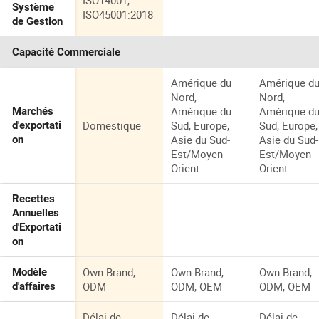
ISO14001,
-
-
Système
ISO45001:2018
de Gestion
Capacité Commerciale
Amérique du
Amérique d
Nord,
Nord,
Amérique du
Amérique d
Marchés
Domestique
Sud, Europe,
Sud, Europe,
d'exportati
Asie du Sud-
Asie du Sud-
on
Est/Moyen-
Est/Moyen-
Orient
Orient
Recettes
Annuelles
-
-
-
d'Exportati
on
Own Brand,
Own Brand,
Own Brand,
Modèle
ODM
ODM, OEM
ODM, OEM
d'affaires
Délai de
Délai de
Délai de