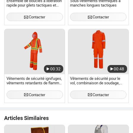
Ensemble de boucles à libération
Sous-vêtements thermiques à
rapide pour gilets tactiques et
manches longues tactiques
équipements
Contacter
Contacter
00:32
00:48
Vêtements de sécurité ignifuges,
Vêtements de sécurité pour le
vêtements retardants de flamme,
vol, combinaison de soudage,
uniforme de protection contre les
résistance au feu, haute visibilité,
arcs électriques, vêtements de
combinaison ignifuge
Contacter
Contacter
soudage
Articles Similaires