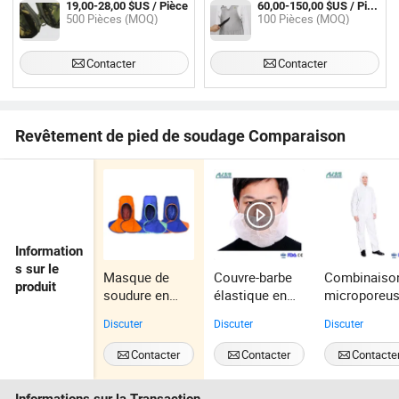
19,00-28,00 $US / Pièce
60,00-150,00 $US / Pièce
500 Pièces (MOQ)
100 Pièces (MOQ)
Contacter
Contacter
Revêtement de pied de soudage Comparaison
Information
s sur le
Masque de
Couvre-barbe
Combinaiso
produit
soudure en
élastique en
microporeu
cuir aluminisé
maille jetable
jetable en
Discuter
Discuter
Discuter
pour atelier de
pour jumeaux
PP+PE non
maintenance
tissé pour
Contacter
Contacter
Contacte
protection d
sécurité