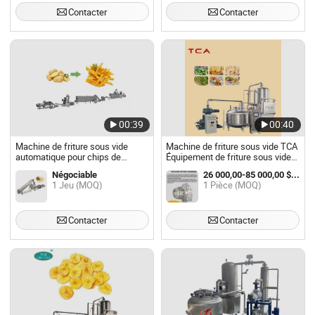
Contacter
Contacter
00:39
00:40
Machine de friture sous vide
Machine de friture sous vide TCA
automatique pour chips de
Équipement de friture sous vide
banane, machine commerciale
de shiitake Machine de friture
Négociable
26 000,00-85 000,00 $US / Pièce
de fabrication de chips, friteuse
automatique Tours
1 Jeu (MOQ)
1 Pièce (MOQ)
sous vide pour fruits et légumes
hydroponiques automatiques
Pots
Contacter
Contacter