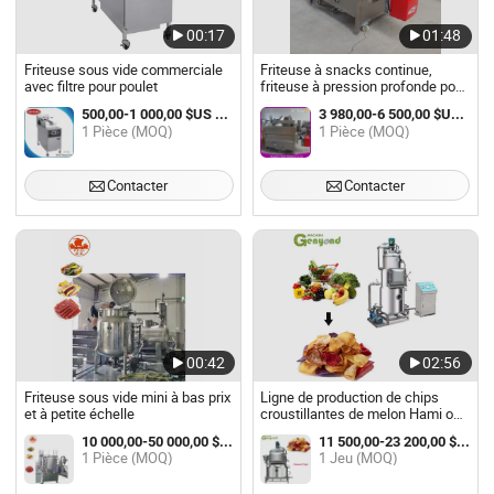
00:17
01:48
Friteuse sous vide commerciale
Friteuse à snacks continue,
avec filtre pour poulet
friteuse à pression profonde pour
poulet, friteuse sous vide
500,00-1 000,00 $US / Pièce
3 980,00-6 500,00 $US / Pièce
1 Pièce (MOQ)
1 Pièce (MOQ)
Contacter
Contacter
00:42
02:56
Friteuse sous vide mini à bas prix
Ligne de production de chips
et à petite échelle
croustillantes de melon Hami ou
de tranches de fruits ou légumes
10 000,00-50 000,00 $US / Pièce
11 500,00-23 200,00 $US / Jeu
frites sous vide
1 Pièce (MOQ)
1 Jeu (MOQ)