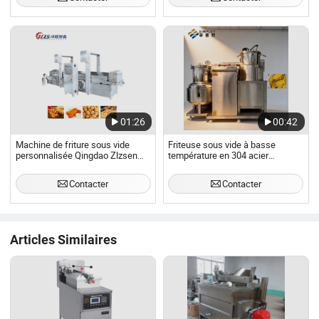
01:26
00:42
Machine de friture sous vide
Friteuse sous vide à basse
personnalisée Qingdao Zlzsen
température en 304 acier
pour chips, friture continue sous
inoxydable, adaptée aux aliments
vide, friture sous vide pour chips
de collation
Contacter
Contacter
de jacquier croustillantes
Articles Similaires