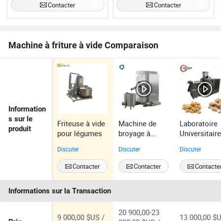
Contacter
Contacter
Machine à friture à vide Comparaison
Information
s sur le
Friteuse à vide
Machine de
Laboratoire
produit
pour légumes
broyage à
Universitair
boules en
d'Analyse
Discuter
Discuter
Discuter
chocolat Gusu
Alimentaire
premium pour
Extrudeuse
Contacter
Contacter
Contacte
un traitement
lisse
Informations sur la Transaction
20 900,00-23
9 000,00 $US /
13 000,00 $