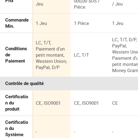
000,00 $US /
Prix
Jeu
/ Jeu
Pièce
Commande
1 Jeu
1 Pièce
1 Jeu
Min.
LC, T/T, D/P,
LC, T/T,
PayPal,
Paiement d'un
Conditions
Western Uni
petit montant,
LC, T/T
de
Paiement d'
Western Union,
Paiement
petit montan
PayPal, D/P
Money Gra
Contrôle de qualité
Certificatio
CE, ISO9001
CE, ISO9001
CE
n du
produit
Certificatio
n du
-
-
-
Système