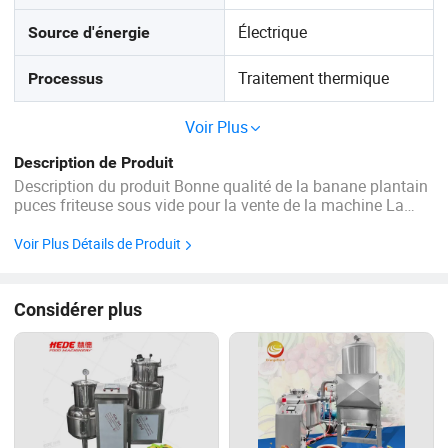
Électrique
Source d'énergie
Traitement thermique
Processus
Voir Plus
Description de Produit
Description du produit Bonne qualité de la banane plantain
puces friteuse sous vide pour la vente de la machine La
ligne de production introduction : 1.friteuse sous vide
machine est faite de matériaux en acier inoxydable. Il a les
Voir Plus Détails de Produit
fonctions de deoiling automatique de la friture, ...
Considérer plus