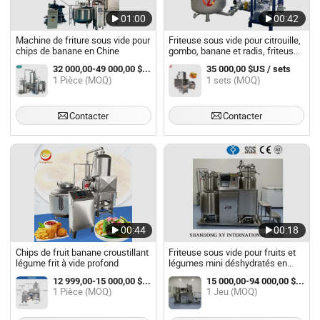
01:00
00:42
Machine de friture sous vide pour
Friteuse sous vide pour citrouille,
chips de banane en Chine
gombo, banane et radis, friteuse
à basse température
32 000,00-49 000,00 $US / Pièce
35 000,00 $US / sets
1 Pièce (MOQ)
1 sets (MOQ)
Contacter
Contacter
00:44
00:18
Chips de fruit banane croustillant
Friteuse sous vide pour fruits et
légume frit à vide profond
légumes mini déshydratés en
laboratoire
12 999,00-15 000,00 $US / Pièce
15 000,00-94 000,00 $US / Jeu
1 Pièce (MOQ)
1 Jeu (MOQ)