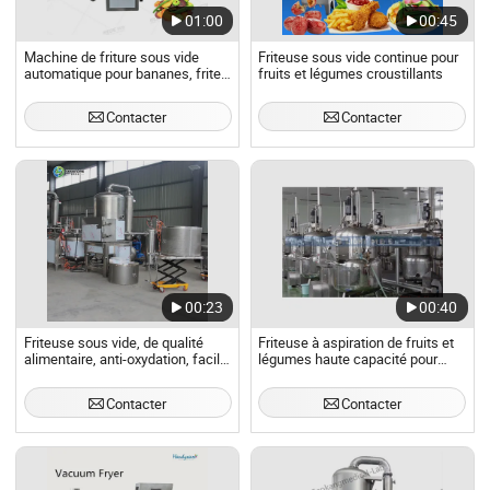
01:00
00:45
Machine de friture sous vide
Friteuse sous vide continue pour
automatique pour bananes, frites
fruits et légumes croustillants
et légumes
Contacter
Contacter
00:23
00:40
Friteuse sous vide, de qualité
Friteuse à aspiration de fruits et
alimentaire, anti-oxydation, facile
légumes haute capacité pour
à nettoyer
faire frire à basse température
Contacter
Contacter