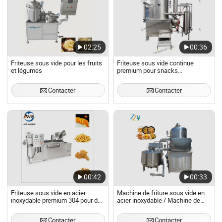
02:25
00:36
Friteuse sous vide pour les fruits
Friteuse sous vide continue
et légumes
premium pour snacks
croustillants
Contacter
Contacter
00:42
00:33
Friteuse sous vide en acier
Machine de friture sous vide en
inoxydable premium 304 pour des
acier inoxydable / Machine de
options de collations saines
friture sous pression pour poulet
/ Friteuse sous vide
Contacter
Contacter