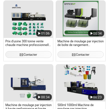
Chine
01:06
00:34
Prix d'usine 300 tonne vente
Machine de moulage par injection
chaude machine professionnelle
de boîte de rangement
de fabrication de pièces en PVC
hydraulique de bureau à haute
PPR PE horizontale pour injection
efficacité
Contacter
Contacter
00:34
00:23
Machine de moulage par injection
500ml 1000ml Machine de
à haute performance et haute
moulage par injection