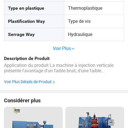
Thermoplastique
Type en plastique
Type de vis
Plastification Way
Hydraulique
Serrage Way
Voir Plus
Description de Produit
Application du produit La machine à injection verticale
présente l'avantage d'un faible bruit, d'une faible
consommation d'énergie, d'un haut rendement et d'une
longue durée de vie. Elle est largement utilisée pour
Voir Plus Détails de Produit
produire divers borniers, appareils ...
Considérer plus