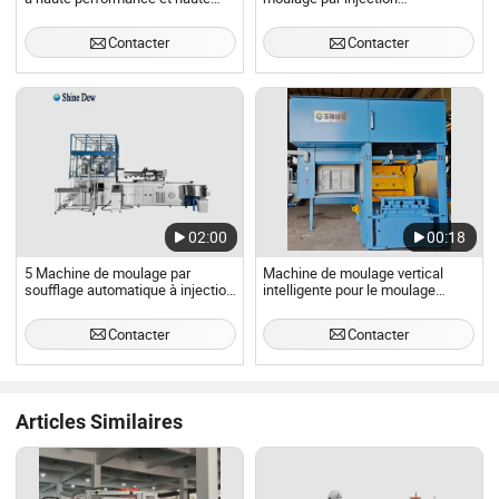
efficacité
entièrement automatique à haute
vitesse pour préformes de
Contacter
Contacter
bouteilles en plastique d'eau
minérale
02:00
00:18
5 Machine de moulage par
Machine de moulage vertical
soufflage automatique à injection
intelligente pour le moulage
et étirement pour bouteille en PC
précis de pièces de machines de
de gallon
construction
Contacter
Contacter
Articles Similaires