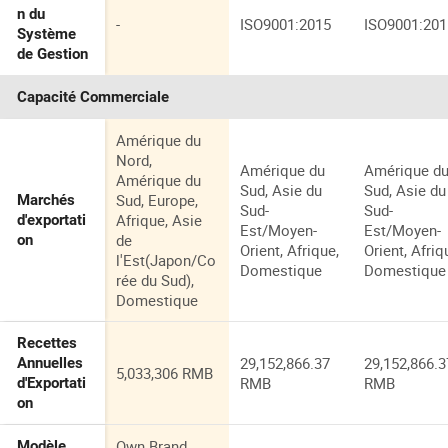
n du
-
ISO9001:2015
ISO9001:201
Système
de Gestion
Capacité Commerciale
Amérique du
Nord,
Amérique du
Amérique d
Amérique du
Sud, Asie du
Sud, Asie du
Sud, Europe,
Marchés
Sud-
Sud-
Afrique, Asie
d'exportati
Est/Moyen-
Est/Moyen-
de
on
Orient, Afrique,
Orient, Afriq
l'Est(Japon/Co
Domestique
Domestique
rée du Sud),
Domestique
Recettes
29,152,866.37
29,152,866.3
Annuelles
5,033,306 RMB
RMB
RMB
d'Exportati
on
Own Brand,
Modèle