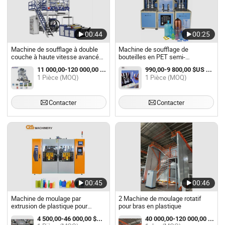
00:44
00:25
Machine de soufflage à double
Machine de soufflage de
couche à haute vitesse avancée
bouteilles en PET semi-
pour l'efficacité énergétique
automatique à grande vitesse
11 000,00-120 000,00 $US / Pièce
990,00-9 800,00 $US / Pièce
avec 4 cavités, machines de
1 Pièce (MOQ)
1 Pièce (MOQ)
soufflage de bouteilles en
plastique / machine de soufflage
de bouteilles en PET
Contacter
Contacter
00:45
00:46
Machine de moulage par
2 Machine de moulage rotatif
extrusion de plastique pour
pour bras en plastique
bouteille de lait en plastique 350-
4 500,00-46 000,00 $US / Pièce
40 000,00-120 000,00 $US / Jeu
500ml Prix