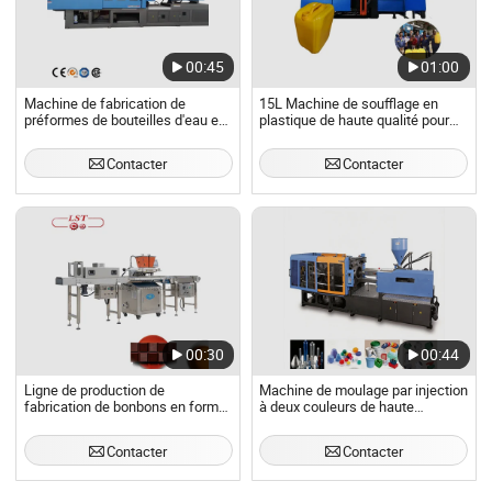
00:45
01:00
Machine de fabrication de
15L Machine de soufflage en
préformes de bouteilles d'eau en
plastique de haute qualité pour
plastique automatique pour
moules de jerrycan, contrôle de
animaux de compagnie, machine
parison Moog
Contacter
Contacter
d'injection de moulage de
bouchons en plastique
00:30
00:44
Ligne de production de
Machine de moulage par injection
fabrication de bonbons en forme
à deux couleurs de haute
de boule, machine de moulage,
précision 270t pour la fabrication
équipement de chocolat,
d'interrupteurs et de prises
Contacter
Contacter
dépositaire mini OEM
électriques Moulage par injection
en plastique à deux
couleurs/Certifié CE Fabricant en