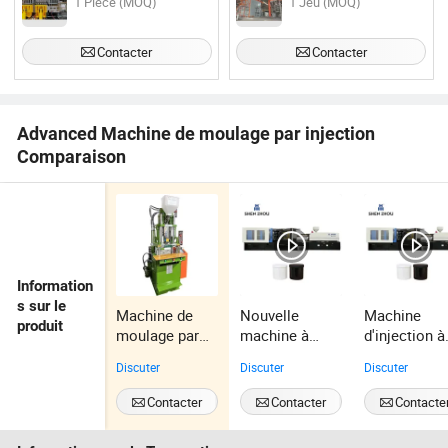
1 Pièce (MOQ)
1 Jeu (MOQ)
Contacter
Contacter
Advanced Machine de moulage par injection
Comparaison
Information
s sur le
Machine de
Nouvelle
Machine
produit
moulage par
machine à
d'injection à
injection à
injection de
moulage
Discuter
Discuter
Discuter
haute
plastique à
chaud effica
efficacité pour
haute
et durable Sz
Contacter
Contacter
Contacte
une production
efficacité Sz-
1300A
optimale
1300A