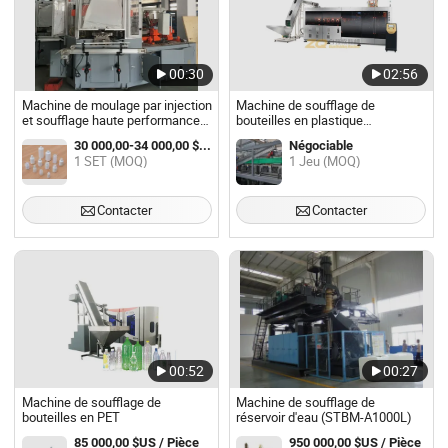
00:30
02:56
Machine de moulage par injection
Machine de soufflage de
et soufflage haute performance
bouteilles en plastique
en plastique à bon prix
entièrement électrique à grande
30 000,00-34 000,00 $US / SET
Négociable
vitesse
1 SET (MOQ)
1 Jeu (MOQ)
Contacter
Contacter
00:52
00:27
Machine de soufflage de
Machine de soufflage de
bouteilles en PET
réservoir d'eau (STBM-A1000L)
85 000,00 $US / Pièce
950 000,00 $US / Pièce