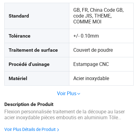
GB, FR, China Code GB,
code JIS, THEME,
Standard
COMME MOI
+/- 0.10mm
Tolérance
Couvert de poudre
Traitement de surface
Estampage CNC
Procédé d'usinage
Acier inoxydable
Matériel
Voir Plus
Description de Produit
Flexion personnalisée traitement de la découpe au laser
acier inoxydable pièces emboutis en aluminium Tôle
galvanisée Jiangmen CNCT Co., Ltd Fondée en 2006, après
10 ans de développement, CNCT est devenue l'un des plus
Voir Plus Détails de Produit
puissants ...