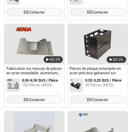
Contacter
Contacter
00:29
00:26
Fabrication sur mesure de pièces
Pièces de plaque estampée en
en acier inoxydable, aluminium,
acier précieux galvanisé sur
découpe au laser, pliage,
mesure, tôle découpée au laser
0,50-8,50 $US / Pièce
0,52-3,25 $US / Pièce
estampage, tôle galvanisée
100 Pièces (MOQ)
50 Pièces (MOQ)
Contacter
Contacter