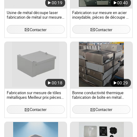
00:19
00:40
Usine de métal découpe laser
Fabrication sur mesure en acier
fabrication de métal sur mesure -
inoxydable, pièces de découpe de
fabrication de plaques découpe
métal, services de découpe au
de tôle traitement de tôle pliage
laser, pliage, fabrication de tôle
Contacter
Contacter
de tôle
00:18
00:29
Fabrication sur mesure de tôles
Bonne conductivité thermique
métalliques Meilleur prix pièces
fabrication de boîte en métal
de stamping en aluminium
perforé en aluminium galvanisé
Contacter
Contacter