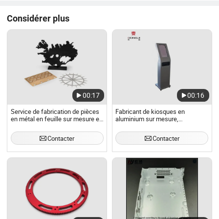
Considérer plus
00:17
00:16
Service de fabrication de pièces
Fabricant de kiosques en
en métal en feuille sur mesure en
aluminium sur mesure,
acier inoxydable et en aluminium,
production de feuilles
soudure, pliage, découpe au laser
métalliques en aluminium
Contacter
Contacter
et estampage de haute qualité
personnalisées en poudre