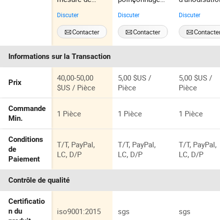
pièces en acier
et de
en aluminiu
Discuter
Discuter
Discuter
inoxydable et
fabrication de
de qualité
en aluminium
tôles en acier
supérieure
Contacter
Contacter
Contacte
découpées au
sur mesure
pour la
laser,
pour les OEM
fabrication 
Informations sur la Transaction
estampées, en
tôles sur
tôle galvanisée
mesure
40,00-50,00
5,00 $US /
5,00 $US /
Prix
$US / Pièce
Pièce
Pièce
Commande
1 Pièce
1 Pièce
1 Pièce
Min.
Conditions
T/T, PayPal,
T/T, PayPal,
T/T, PayPal,
de
LC, D/P
LC, D/P
LC, D/P
Paiement
Contrôle de qualité
Certificatio
iso9001:2015
sgs
sgs
n du