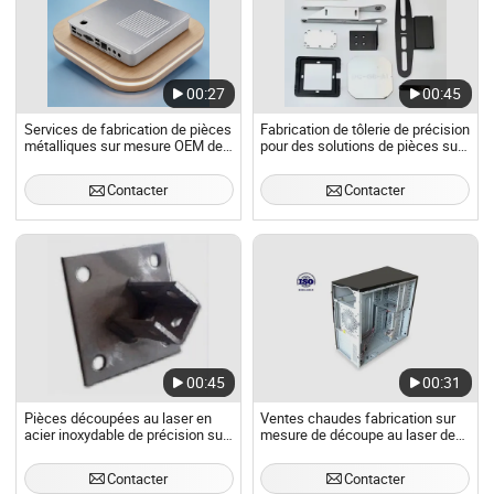
00:27
00:45
Services de fabrication de pièces
Fabrication de tôlerie de précision
métalliques sur mesure OEM de
pour des solutions de pièces sur
précision, en acier inoxydable et
mesure
en aluminium, pliage et
Contacter
Contacter
anodisation
00:45
00:31
Pièces découpées au laser en
Ventes chaudes fabrication sur
acier inoxydable de précision sur
mesure de découpe au laser de
mesure en aluminium (services)
tôle en acier et en aluminium,
estampage, pliage, boîtier pour
Contacter
Contacter
ordinateur