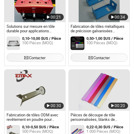
00:21
00:34
Solutions sur mesure en tôle
Fabrication de tôles métalliques
durable pour applications
de précision galvanisées
industrielles
professionnelles Hym pour
0,10-10,00 $US / Pièce
0,50-1,00 $US / Pièce
supports de cadre de repose-bras
100 Pièces (MOQ)
100 Pièces (MOQ)
Contacter
Contacter
00:30
00:20
Fabrication de tôles ODM avec
Pièces de découpe de tôle
revêtement en poudre pour
personnalisées, blanks de
l'industrie agricole
découpe, bracelet en métal
0,10-0,50 $US / Pièce
0,22-0,30 $US / Pièce
500 Pièces (MOQ)
1 000 Pièces (MOQ)