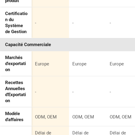
produit
Certificatio
n du
-
-
-
Système
de Gestion
Capacité Commerciale
Marchés
Europe
Europe
Europe
d'exportati
on
Recettes
Annuelles
-
-
-
d'Exportati
on
Modèle
ODM, OEM
ODM, OEM
ODM, OEM
d'affaires
Délai de
Délai de
Délai de