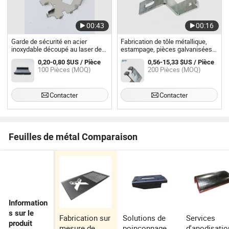
00:43
00:16
Garde de sécurité en acier
Fabrication de tôle métallique,
inoxydable découpé au laser de
estampage, pièces galvanisées à
précision 304 pour la protection
chaud
0,20-0,80 $US / Pièce
0,56-15,33 $US / Pièce
des machines
100 Pièces (MOQ)
200 Pièces (MOQ)
Contacter
Contacter
Feuilles de métal Comparaison
Information
s sur le
Fabrication sur
Solutions de
Services
produit
mesure de
poinçonnage
d'anodisatio