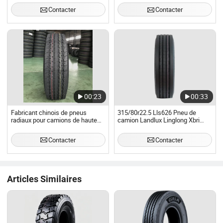
315/80r22.5 Fabricant de pneus
7.50r16 825r16 pneus de bus
Contacter
Contacter
215/75r17.5 235/75r17.5
255/70r22.5 275/70r22.5
275/80r22.5
00:23
00:33
Fabricant chinois de pneus
315/80r22.5 Lls626 Pneu de
radiaux pour camions de haute
camion Landlux Linglong Xbri
qualité Copartner Haida Frideric
pour position de conduite de bus,
Chilong Marque TBR 2024 Prix
pneus TBR, revendeurs
Contacter
Contacter
d'usine DOT 225/90r16
225/75r15 235/80r16
Articles Similaires