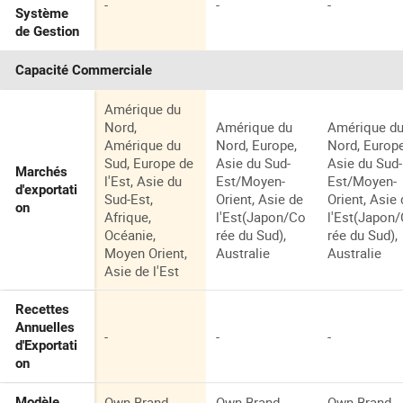
-
-
-
Système
de Gestion
Capacité Commerciale
Amérique du
Nord,
Amérique du
Amérique d
Amérique du
Nord, Europe,
Nord, Europe
Sud, Europe de
Asie du Sud-
Asie du Sud-
Marchés
l'Est, Asie du
Est/Moyen-
Est/Moyen-
d'exportati
Sud-Est,
Orient, Asie de
Orient, Asie
on
Afrique,
l'Est(Japon/Co
l'Est(Japon
Océanie,
rée du Sud),
rée du Sud),
Moyen Orient,
Australie
Australie
Asie de l'Est
Recettes
Annuelles
-
-
-
d'Exportati
on
Own Brand,
Own Brand,
Own Brand,
Modèle