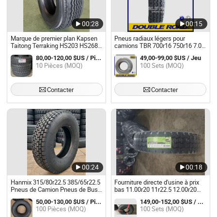
00:28
00:15
Marque de premier plan Kapsen
Pneus radiaux légers pour
Taitong Terraking HS203 HS268
camions TBR 700r16 750r16 7.00
S09 HS105 315/80r22.5 20pr
R16 7.50 R16 Fabricant d'usine
80,00-120,00 $US / Pièce
49,00-99,00 $US / Jeu
13r22.5 385/65r22.5 235/75r17.5
chinois
10 Pièces (MOQ)
100 Sets (MOQ)
Fabricant Pneus Radial Camion et
Bus Pneus TBR
Contacter
Contacter
00:24
00:18
Hanmix 315/80r22.5 385/65r22.5
Fourniture directe d'usine à prix
Pneus de Camion Pneus de Bus
bas 11.00r20 11r22.5 12.00r20
Pneus TBR
Az026 Pneus radiaux pour
50,00-130,00 $US / Pièce
149,00-152,00 $US / Jeu
camions / Pneus TBR pour
100 Pièces (MOQ)
100 Sets (MOQ)
l'exploitation minière et la