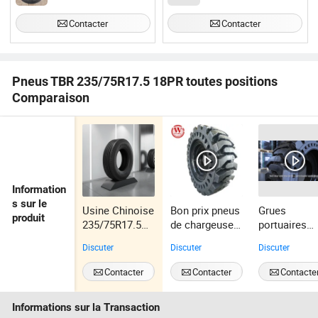
construction
Contacter
Contacter
Pneus TBR 235/75R17.5 18PR toutes positions
Comparaison
Information
s sur le
Usine Chinoise
Bon prix pneus
Grues
produit
235/75R17.5
de chargeuse
portuaires
18PR Tous les
sur chenilles à
Grues à
Discuter
Discuter
Discuter
pneus TBR de
conduite
portique
haute
souple 16/70-
Chariots
Contacter
Contacter
Contacte
performance
20 avec roues
élévateurs
marque
14.00-24 Pn
Informations sur la Transaction
JOYALL
solides