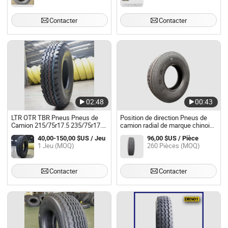
Jx858 Pneus TBR
Contacter
Contacter
02:48
00:43
LTR OTR TBR Pneus Pneus de
Position de direction Pneus de
Camion 215/75r17.5 235/75r17.5
camion radial de marque chinoise
225/70r19.5 245/70r19.5 11r22.5
en gros Pneus de camion tout
40,00-150,00 $US / Jeu
96,00 $US / Pièce
acier Pneus de camion TBR
1 Jeu (MOQ)
260 Pièces (MOQ)
12r22.5
Contacter
Contacter