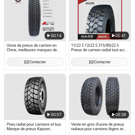
00:14
00:41
Usine de pneus de camion en
11r22.5 12r22.5 315/80r22.5
Chine, meilleures marques de
Pneus de camion radial tout acier,
pneus, pneus radiaux tubeless
AULICE TBR/OTR Distributeurs
TBR, pneus chinois de camions,
de pneus Usine de Chine Marché
Contacter
Contacter
pneus de camion, meilleures
Pneus de camion lourd Pneus
marques de pneus, pneus légers
TBR à vendre
pour camions
00:07
00:38
Pneu radial pour camions et bus
Vente en gros d'usine de pneus
Marque de pneus Kapsen
radiaux pour camions légers et
Terraking HS203 13r22.5
moyens TBR 650r16lt 7.00r16