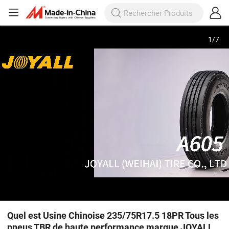
1
/
7
Quel est Usine Chinoise 235/75R17.5 18PR Tous les
pneus TBR de haute performance marque JOYALL