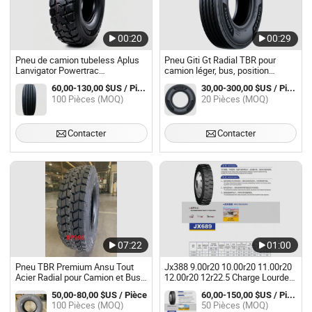
00:20
00:29
Pneu de camion tubeless Aplus
Pneu Giti Gt Radial TBR pour
Lanvigator Powertrac
camion léger, bus, position
215/75r17.5/235/75r17.5/385/65r22.5/275/80r22.5
régionale toutes positions,
60,00-130,00 $US / Pièce
30,00-300,00 $US / Pièce
vente directe d'usine pour
Gar233 Gar711 Gar828s, 8.25r16
100 Pièces (MOQ)
20 Pièces (MOQ)
transport pneu TBR/pneu radial
7.00r16 7.50r16 8.25r16
TBR
235/75r17.5
Contacter
Contacter
07:22
01:00
Pneu TBR Premium Ansu Tout
Jx388 9.00r20 10.00r20 11.00r20
Acier Radial pour Camion et Bus
12.00r20 12r22.5 Charge Lourde
9.5r17.5 215/75r17.5 235/75r17.5
Position Toutes Roues Jianxin
50,00-80,00 $US / Pièce
60,00-150,00 $US / Pièce
Jx609 Jx629 Mines Formule Anti
100 Pièces (MOQ)
50 Pièces (MOQ)
Glissement Jx669 Jx679 Jx689