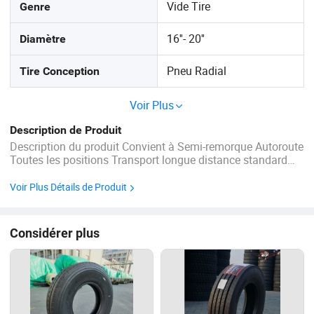
Vide Tire
Genre
16''- 20''
Diamètre
Pneu Radial
Tire Conception
Voir Plus
Description de Produit
Description du produit Convient à Semi-remorque Autoroute
Toutes les positions Transport longue distance standard
Bonne route pavée Fonctionnalités 1,excellente résistance à
l'usure Nouvelle technologie de formule en caoutchouc, ...
Voir Plus Détails de Produit
Considérer plus