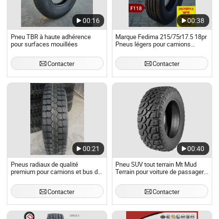
00:16
00:38
Pneu TBR à haute adhérence
Marque Fedima 215/75r17.5 18pr
pour surfaces mouillées
Pneus légers pour camions
215/75/17.5 Pneus TBR
Contacter
Contacter
00:21
00:40
Pneus radiaux de qualité
Pneu SUV tout terrain Mt Mud
premium pour camions et bus de
Terrain pour voiture de passagers
marque chinoise et pneus TBR
PCR à Rt Xt Ht tout terrain Farroad
(12R22.5)
Saferich Lt pneu TBR 33*12.5r18
Contacter
Contacter
35*12.5r18