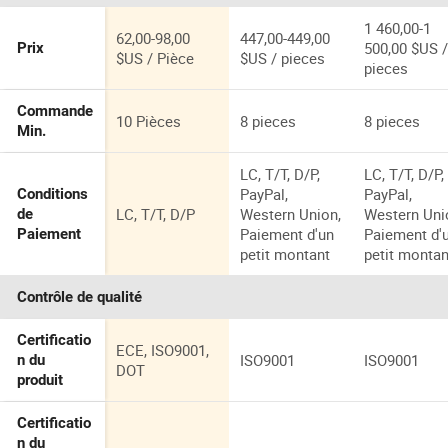
adaptés à u
fonctionne
1 460,00-1
62,00-98,00
447,00-449,00
t continu to
500,00 $US 
Prix
$US / Pièce
$US / pieces
l'année
pieces
Commande
10 Pièces
8 pieces
8 pieces
Min.
LC, T/T, D/P,
LC, T/T, D/P,
PayPal,
PayPal,
Conditions
LC, T/T, D/P
Western Union,
Western Uni
de
Paiement d'un
Paiement d'
Paiement
petit montant
petit montan
Contrôle de qualité
Certificatio
ECE, ISO9001,
ISO9001
ISO9001
n du
DOT
produit
Certificatio
n du