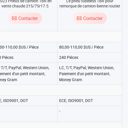
023 Pneus de camion TBR en
Le pneu tubeless TBR pour
vente chaude 215/75r17.5
remorque de camion-benne routier
5/75r17.5 11r22.5 265/70r19.5
en Chine 2023 Vente chaude
1.00r20 315/80r22.5 13r22.5
315/70r22.5 215/75r17.5 8.25r20
Contacter
Contacter
385/65r22.5 à prix d'usine en
9.25r20 10.00r20 11.00r20
Chine
11r22.5 12r22.5
00-110,00 $US / Pièce
80,00-110,00 $US / Pièce
0 Pièces
240 Pièces
 T/T, PayPal, Western Union,
LC, T/T, PayPal, Western Union,
ement d'un petit montant,
Paiement d'un petit montant,
ney Gram
Money Gram
E, ISO9001, DOT
ECE, ISO9001, DOT
-