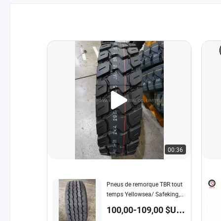
00:36
Pneus de remorque TBR tout
temps Yellowsea/ Safeking,
pneus radiaux tubeless,
100,00-109,00 $US
pneus de camion lourds