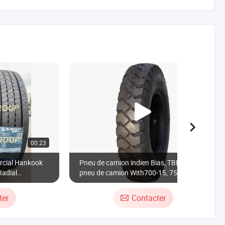
00:23
00:51
rcial Hankook
Pneu de camion indien Bias, TBB, LTB,
Radial
pneu de camion With700-15, 750-15,
.5 Xline Xmult
700-16, 750-16, 825-16, 900-20, 1000-
20, 1100-20
ter
Contacter