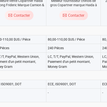
lleure vente Copartner Haida
Meilleur fournisseur chinois de
2
long Frideric Marque Camion &
gros Copartner marque Haida à
 TBR Pneus Radiaux 11r22.5
bon prix 315/80r22.5 12.00r24
23
2r22.5 13r22.5 315/80r22.5
11r22.5 11r24.5 12.00r20 12r22.5
1
Contacter
Contacter
5/65r22.5 10.00r20 11.00r20
pneus radiaux TBR pour camions
et bus
0-110,00 $US / Pièce
80,00-110,00 $US / Pièce
80,
Pièces
240 Pièces
24
T/T, PayPal, Western Union,
LC, T/T, PayPal, Western Union,
LC,
ment d'un petit montant,
Paiement d'un petit montant,
Pai
ey Gram
Money Gram
Mo
 ISO9001, DOT
ECE, ISO9001, DOT
EC
-
-