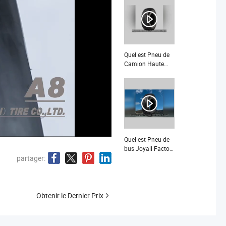
JOYALL
315/80R22.5
A888+ Conduite
Quel est Pneu de
Camion Haute
Résistance
385/65R22.5
A615 pour une
Durabilité Ultime
Quel est Pneu de
bus Joyall Factory
Premium
partager:
295/80R22.5 pour
toutes les
positions avec
certificats
Obtenir le Dernier Prix