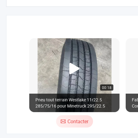
00:18
Pneu tout terrain Westlake 11r22.5
Fab
285/75/16 pour Minetruck 295/22.5
Co
(3
Contacter