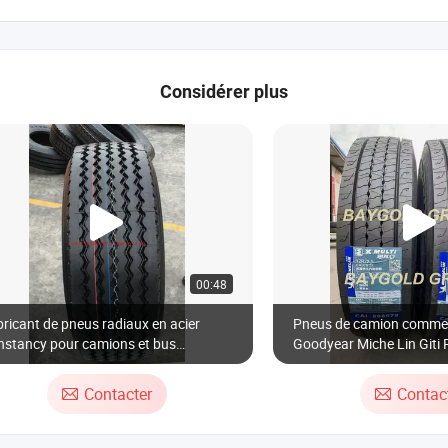
Considérer plus
00:48
ricant de pneus radiaux en acier
Pneus de camion comme
nstancy pour camions et bus
Goodyear Miche Lin Giti 
85/65R22.5)
Doublecoin Jianxin 12r22
Contacter
Contac