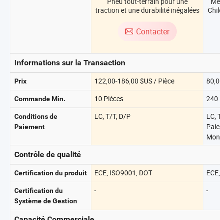
Pneu tout-terrain pour une
Mei
traction et une durabilité inégalées
Chi
Bus
1
Contacter
38
Informations sur la Transaction
122,00-186,00 $US / Pièce
80,0
Prix
10 Pièces
240 
Commande Min.
LC, T/T, D/P
LC, 
Conditions de
Paie
Paiement
Mon
Contrôle de qualité
ECE, ISO9001, DOT
ECE,
Certification du produit
-
-
Certification du
Système de Gestion
Capacité Commerciale