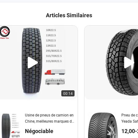
Articles Similaires
00:14
Usine de pneus de camion en
Pneu de 
Chine, meilleures marques de
Yeada Saf
pneus, pneus radiaux
saisons h
Négociable
12,00-
tubeless TBR, pneus chinois
Run-Flat 