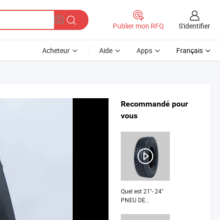
S'identifier
Publier mon RFQ
Acheteur
Aide
Apps
Français
Recommandé pour
vous
Quel est 21''- 24''
PNEU DE
REMORQUE
APPROUVÉ ECE