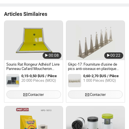
Articles Similaires
00:08
00:22
Souris Rat Rongeur Adhésif Livre
Gkpc-17: Fourniture d'usine de
Panneau Cafard Moucheron
pics anti-oiseaux en plastique
Moustique Tueur Contrôle des
répulsifs pour oiseaux
0,15-0,50 $US / Pièce
0,60-2,70 $US / Pièce
Nuisibles Papier Collant Maison
20 000 Pièces (MOQ)
1 000 Pièces (MOQ)
Insecte Piège à Colle
Contacter
Contacter