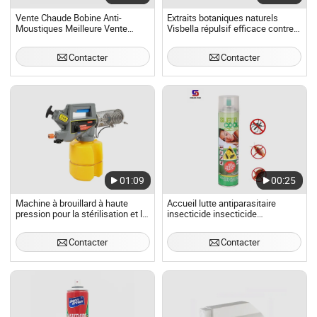
Vente Chaude Bobine Anti-
Extraits botaniques naturels
Moustiques Meilleure Vente
Visbella répulsif efficace contre
Usine Chinoise OEM Bobine Noire
les pigeons en sachets, longue
Tueur de Moustiques pour
durée
Contacter
Contacter
125mm
01:09
00:25
Machine à brouillard à haute
Accueil lutte antiparasitaire
pression pour la stérilisation et la
insecticide insecticide
désinfection en élevage, machine
insecticide moustique
à fumée, pulvérisateur agricole
pulvérisateur insecticide en
Contacter
Contacter
pour verger
aérosol