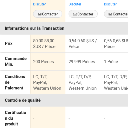
de brouillard
contre les
Insecticide 
Discuter
Discuter
Discuter
froid Ulv
moustiques
haute qualit
85ml
Spray de
Contacter
Contacter
Contacte
contrôle de
nuisibles
Informations sur la Transaction
80,00-88,00
0,54-0,60 $US /
0,56-0,68 $U
Prix
$US / Pièce
Pièce
Pièce
Commande
200 Pièces
29 999 Pièces
1 Pièce
Min.
LC, T/T,
LC, T/T, D/P,
LC, T/T, D/P,
Conditions
PayPal,
PayPal,
PayPal,
de
Western Union
Western Union
Western Uni
Paiement
Contrôle de qualité
Certificatio
-
-
-
n du
produit