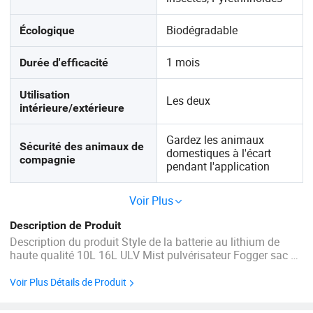
Biodégradable
Écologique
1 mois
Durée d'efficacité
Utilisation
Les deux
intérieure/extérieure
Gardez les animaux
Sécurité des animaux de
domestiques à l'écart
compagnie
pendant l'application
Voir Plus
Description de Produit
Description du produit Style de la batterie au lithium de
haute qualité 10L 16L ULV Mist pulvérisateur Fogger sac à
dos la formation de buée Machine à froid Ce qui est ultra
bas volume Spray (ULV) ? La taille de gouttelette inférieure
Voir Plus Détails de Produit
à 50 ...