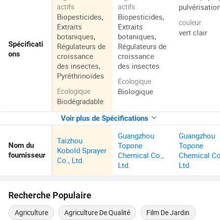
pulvérisatio
actifs
actifs
Biopesticides,
Biopesticides,
couleur
Extraits
Extraits
vert clair
botaniques,
botaniques,
Spécificati
Régulateurs de
Régulateurs de
ons
croissance
croissance
des insectes,
des insectes
Pyréthrinoïdes
Écologique
Biologique
Écologique
Biodégradable
Voir plus de Spécifications
Guangzhou
Guangzhou
Taizhou
Topone
Topone
Nom du
Kobold Sprayer
Chemical Co.,
Chemical Co
fournisseur
Co., Ltd.
Ltd.
Ltd.
Recherche Populaire
Agriculture
Agriculture De Qualité
Film De Jardin