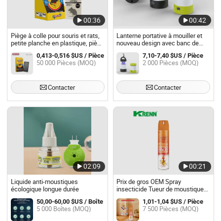
00:36
00:42
Piège à colle pour souris et rats,
Lanterne portative à mouiller et
petite planche en plastique, piège
nouveau design avec banc de
à colle pour animaux
puissance
0,413-0,516 $US / Pièce
7,10-7,40 $US / Pièce
50 000 Pièces (MOQ)
2 000 Pièces (MOQ)
Contacter
Contacter
02:09
00:21
Liquide anti-moustiques
Prix de gros OEM Spray
écologique longue durée
insecticide Tueur de moustiques
et d'insectes Tueur multi-
50,00-60,00 $US / Boîte
1,01-1,04 $US / Pièce
insectes Spray aérosol
5 000 Boîtes (MOQ)
7 500 Pièces (MOQ)