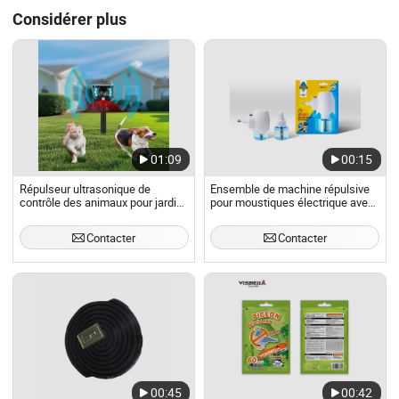
Considérer plus
01:09
00:15
Répulseur ultrasonique de
Ensemble de machine répulsive
contrôle des animaux pour jardin,
pour moustiques électrique avec
chat, chien, oiseau, pigeon
liquide pour usage intérieur pour
bébé
Contacter
Contacter
00:45
00:42