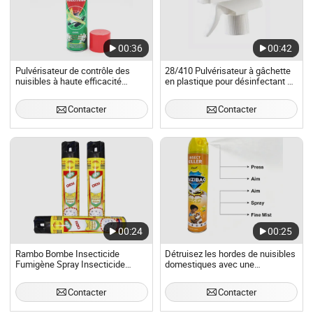
00:36
00:42
Pulvérisateur de contrôle des
28/410 Pulvérisateur à gâchette
nuisibles à haute efficacité
en plastique pour désinfectant à
Sweet Dream
base d'alcool et nettoyant à eau
Contacter
Contacter
00:24
00:25
Rambo Bombe Insecticide
Détruisez les hordes de nuisibles
Fumigène Spray Insecticide
domestiques avec une
Intérieur Spray Maison
formulation de brume insecticide
Contacter
Contacter