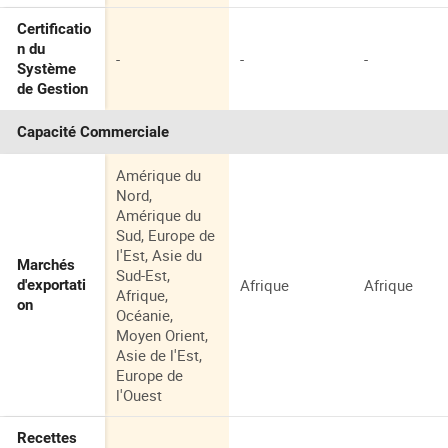
Certificatio
n du
-
-
-
Système
de Gestion
Capacité Commerciale
Amérique du
Nord,
Amérique du
Sud, Europe de
l'Est, Asie du
Marchés
Sud-Est,
Afrique
Afrique
d'exportati
Afrique,
on
Océanie,
Moyen Orient,
Asie de l'Est,
Europe de
l'Ouest
Recettes