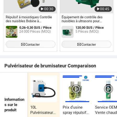
00:30
00:45
Répulsif à moustiques Contrôle
Équipement de contrôle des
des nuisibles Bobine à
nuisibles à ultrasons pour
moustiques
oiseaux
0,26-0,30 $US / Pièce
120,00 $US / Pièce
24 000 Pièces (MOQ)
5 Pièces (MOQ)
Contacter
Contacter
Pulvérisateur de brumisateur Comparaison
Information
s sur le
10L
Prix d'usine
Service OE
produit
Pulvérisateur
spray répulsif
Vente chaud