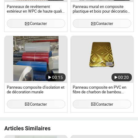
Panneaux de revêtement
Panneau mural en composite
extérieur en WPC de haute qualité
plastique et bois pour décoration
avec grain de bois, panneaux
intérieure
composites étanches pour
Contacter
Contacter
projets de construction modernes
00:15
00:20
Panneau composite d'isolation et
Panneau composite en PVC en
de décoration murale
fibre de charbon de bambou
imperméable avec placage en
bois
Contacter
Contacter
Articles Similaires