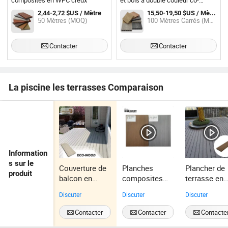
composites en WPC creux
et bois à double couleur co-
extrudé anti-UV en couleur mixte,
2,44-2,72 $US / Mètre
15,50-19,50 $US / Mètre Carré
prix du panneau en bois avec
50 Mètres (MOQ)
100 Mètres Carrés (MOQ)
grain de bois
Contacter
Contacter
La piscine les terrasses Comparaison
Information
s sur le
Couverture de
Planches
Plancher de
produit
balcon en
composites
terrasse en
terrasse peu
ignifuges,
composite
Discuter
Discuter
Discuter
coûteuse,
résistantes à
bois-plastiq
meilleur
l'humidité et
résistant à
Contacter
Contacter
Contacte
panneau
écologiques
haute