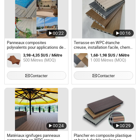
00:22
00:16
Panneaux composites
Terrasse en WPC étanche
polyvalents pour applications de
creuse, installation facile, chemin
jardin et de balcon
en planche composite
3,98-4,35 $US / Mètre
1,68-1,98 $US / Mètre
500 Mètres (MOQ)
1 000 Mètres (MOQ)
Contacter
Contacter
00:24
00:29
Matériaux ignifuges panneaux
Plancher en composite plastique