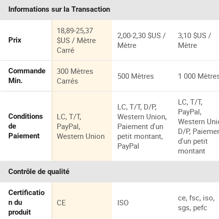
composite
pour terrasses
température
Informations sur la Transaction
extérieures en
pour extérie
composite de
bois et
18,89-25,37
2,00-2,30 $US /
3,10 $US /
plastique
$US / Mètre
Prix
Mètre
Mètre
Carré
300 Mètres
Commande
500 Mètres
1 000 Mètre
Carrés
Min.
LC, T/T,
LC, T/T, D/P,
PayPal,
LC, T/T,
Western Union,
Conditions
Western Uni
PayPal,
Paiement d'un
de
D/P, Paieme
Western Union
petit montant,
Paiement
d'un petit
PayPal
montant
Contrôle de qualité
Certificatio
ce, fsc, iso,
CE
ISO
n du
sgs, pefc
produit