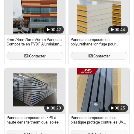
00:42
00:44
3mm/4mm/5mm/6mm Panneau
Panneau composite en
Composite en PVDF Aluminium
polyuréthane ignifuge pour
pour Usage Extérieur
l'isolation des structures en acier
Contacter
Contacter
00:20
00:25
Panneau composite en EPS à
Panneau composite en bois
haute densité thermique isolée
plastique protégé contre les UV
pour écran de confidentialité de
balcon