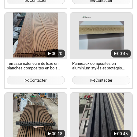
Contacter
Contacter
00:20
00:45
Terrasse extérieure de luxe en
Panneaux composites en
planches composites en bois
aluminium stylés et protégés
plastique co-extrudées lisses et
contre les UV pour balcons
étanches 18mm avec grain de
élégants
Contacter
Contacter
bois brossé creux
00:18
00:45