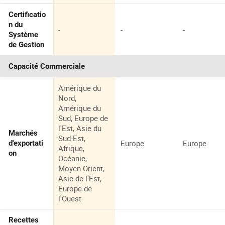
Certificatio
n du
-
-
-
Système
de Gestion
Capacité Commerciale
Amérique du
Nord,
Amérique du
Sud, Europe de
l'Est, Asie du
Marchés
Sud-Est,
Europe
Europe
d'exportati
Afrique,
on
Océanie,
Moyen Orient,
Asie de l'Est,
Europe de
l'Ouest
Recettes