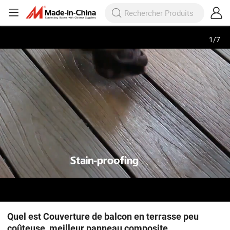
1
/
7
Quel est Couverture de balcon en terrasse peu
coûteuse, meilleur panneau composite