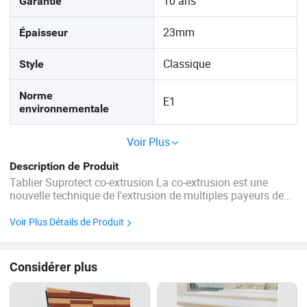
10 ans
Garantie
23mm
Épaisseur
Classique
Style
Norme
E1
environnementale
Voir Plus
Description de Produit
Tablier Suprotect co-extrusion La co-extrusion est une
nouvelle technique de l'extrusion de multiples payeurs de
bois composite simultanément. En 2010, MexyTech a
commencé un projet de conception et de formuler les plus
Voir Plus Détails de Produit
durables, plus attrayantes, la plupart de fondu et ...
Considérer plus