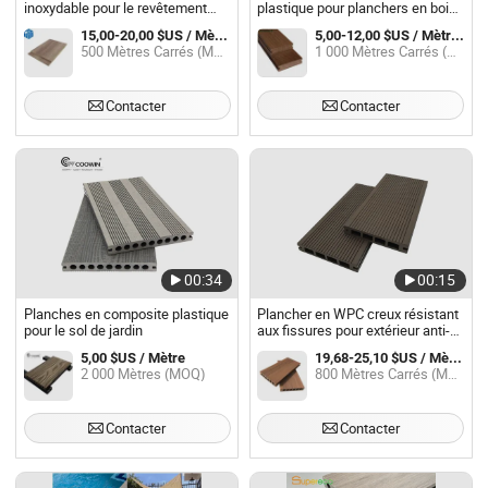
inoxydable pour le revêtement
plastique pour planchers en bois
extérieur en WPC étanche, vis
anti-fissure
15,00-20,00 $US / Mètre Carré
5,00-12,00 $US / Mètre Carré
pour le sol en composite
500 Mètres Carrés (MOQ)
1 000 Mètres Carrés (MOQ)
plastique et bois, panneau en
composite plastique et bois
Contacter
Contacter
00:34
00:15
Planches en composite plastique
Plancher en WPC creux résistant
pour le sol de jardin
aux fissures pour extérieur anti-
UV
5,00 $US / Mètre
19,68-25,10 $US / Mètre Carré
2 000 Mètres (MOQ)
800 Mètres Carrés (MOQ)
Contacter
Contacter