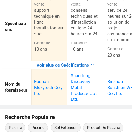
vente
vente
vente
support
conseils
service 24
technique en
techniques et
heures sur 2
ligne,
d'installation
solution de
Spécificati
installation sur
en ligne 24
projet,
ons
site
heures sur 24
assistance à
conception
Garantie
Garantie
10 ans
10 ans
Garantie
20 ans
Voir plus de Spécifications
Shandong
Foshan
Discovery
Binzhou
Nom du
Mexytech Co.,
Metal
Sunshien W
fournisseur
Ltd.
Products Co.,
Co., Ltd.
Ltd.
Recherche Populaire
Piscine
Piscine
Sol Extérieur
Produit De Piscine