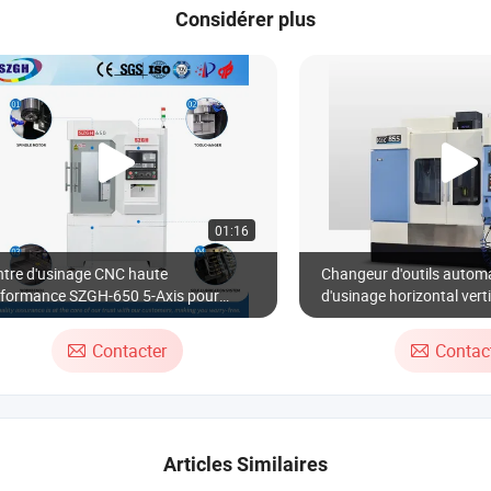
Considérer plus
01:16
ntre d'usinage CNC haute
Changeur d'outils autom
rformance SZGH-650 5-Axis pour
d'usinage horizontal vert
cision
Magazine de station
Contacter
Contac
Articles Similaires