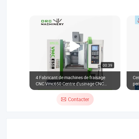
00:39
4 Fabricant de machines de fraisage
Ce
CNC Vmc650 Centre d'usinage CNC
pe
vertical
pré
Contacter