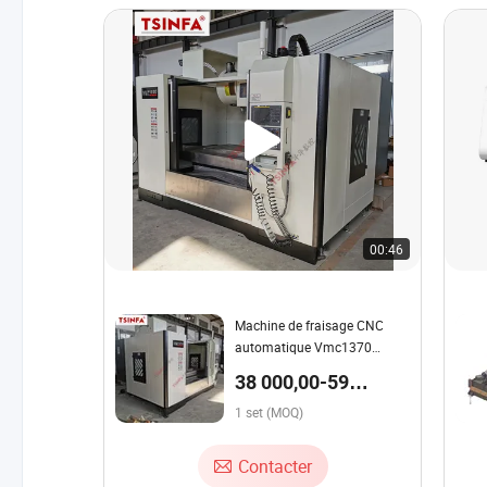
00:46
Machine de fraisage CNC
automatique Vmc1370
Grand centre d'usinage
38 000,00-59
vertical haute précision
000,00 $US / set
1 set (MOQ)
Contacter