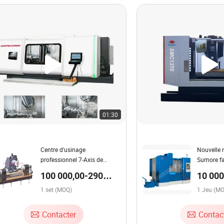
01:30
Centre d'usinage
Nouvelle
professionnel 7-Axis de
Sumore fa
fraisage et de tournage CNC
Shanghai,
100 000,00-290
10 000
avec 5-Axis liaison
d'usinage
000,00 $US / set
000,00
1 set (MOQ)
CE
1 Jeu (M
Contacter
Contac