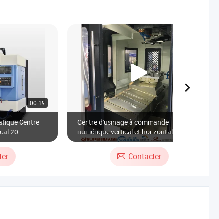
00:19
00:24
atique Centre
Centre d'usinage à commande
ical 20
numérique vertical et horizontal à double
broche / outil de machine à commande
numérique / centre d'usinage à
ter
Contacter
commande numérique