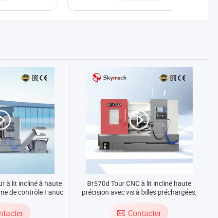
 à lit incliné à haute
Br570d Tour CNC à lit incliné haute
ème de contrôle Fanuc
précision avec vis à billes préchargées,
 Siemens CNC
broche couplée directement pour le
finissage de composants ronds de moules
ntacter
Contacter