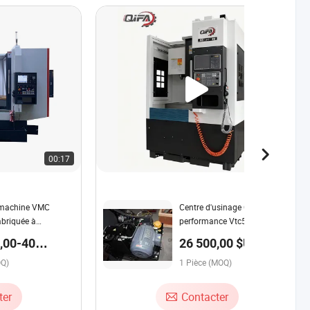
00:17
00:17
 machine VMC
Centre d'usinage CNC haute
briquée à
performance Vtc500 pour
 Chine, centre
production de masse
,00-40
26 500,00 $US /
 vertical CNC avec
 $US / Jeu
Pièce
OQ)
1 Pièce (MOQ)
ter
Contacter