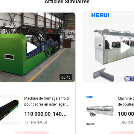
Articles Similaires
00:46
Machine de formage à froid
Machine d
pour cadres en acier léger
de poutres
pour murs et plafonds avec
galvanisé 
110 000,00-140
100 00
contrôle CNC
(contrôlé
000,00 $US / Pièce
Jeu
1 Pièce (MOQ)
1 Jeu (M