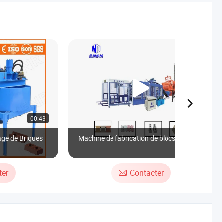
00:43
00:47
ge de Briques
Machine de fabrication de blocs en béton
ter
Contacter