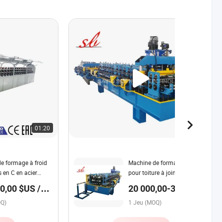
01:20
00:44
e formage à froid
Machine de formage à froid
 en C en acier
pour toiture à joint debout
à haute efficacité
avec clip portable
0,00 $US /
20 000,00-30
e par PLC)
000,00 $US / Jeu
OQ)
1 Jeu (MOQ)