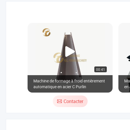
00:41
Machine de formage à froid entièrement
Mac
automatique en acier C Purlin
en 
pur
et 
Contacter