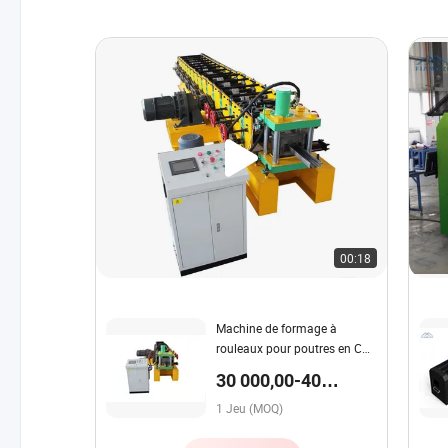
00:18
Machine de formage à
rouleaux pour poutres en C
en acier profilé
30 000,00-40
000,00 $US / Jeu
1 Jeu (MOQ)