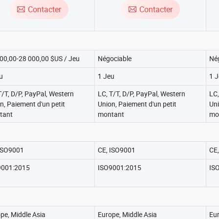
léger en forme de C
fabrication
pe
Contacter
Contacter
00,00-28 000,00 $US / Jeu
Négociable
Né
u
1 Jeu
1 
T/T, D/P, PayPal, Western
LC, T/T, D/P, PayPal, Western
LC,
n, Paiement d'un petit
Union, Paiement d'un petit
Uni
tant
montant
mo
ISO9001
CE, ISO9001
CE
9001:2015
ISO9001:2015
IS
pe, Middle Asia
Europe, Middle Asia
Eur