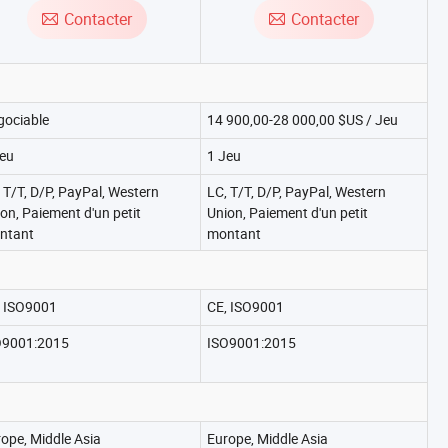
rsonnalisées pour cerceaux de
Contacter
Contacter
baril
gociable
14 900,00-28 000,00 $US / Jeu
Jeu
1 Jeu
 T/T, D/P, PayPal, Western
LC, T/T, D/P, PayPal, Western
on, Paiement d'un petit
Union, Paiement d'un petit
ntant
montant
, ISO9001
CE, ISO9001
O9001:2015
ISO9001:2015
ope, Middle Asia
Europe, Middle Asia