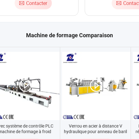
Contacter
Contac
Machine de formage Comparaison
vec système de contrôle PLC
Verrou en acier à distance V
machine de formage à froid
hydraulique pour anneau de baril
r
matique pour profilés en acier
de machine de formation et de
de