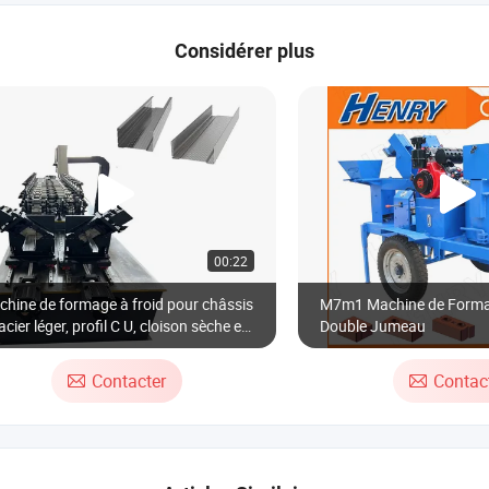
Considérer plus
00:22
hine de formage à froid pour châssis
M7m1 Machine de Forma
acier léger, profil C U, cloison sèche et
Double Jumeau
lin, machine de formage de montants
de rails en métal
Contacter
Contac