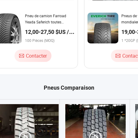
Pneu de camion Farroad
Pneus de 
Yeada Saferich toutes
mondialem
saisons hiver UHP HP sport
Pneus tou
12,00-27,50 $US /
19,00-
Run-Flat boue au Mt Ht Van
légers po
Pièce
*20GP
pneu voiture 265/60r18
100 Pièces (MOQ)
SUV fourg
1 *20GP 
265/65r17 33*12.5r18
Chine
195r15c 205r14c
Contacter
Contac
Pneus Comparaison