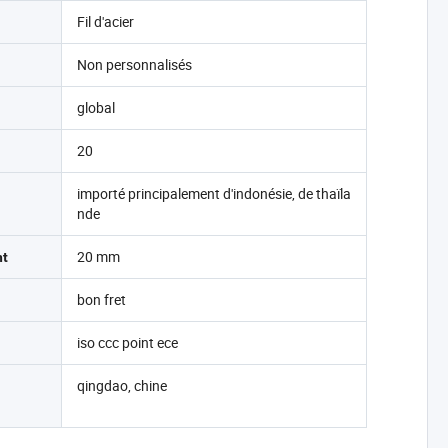
Fil d'acier
Non personnalisés
global
20
importé principalement d'indonésie, de thaïla
nde
20 mm
nt
bon fret
iso ccc point ece
qingdao, chine