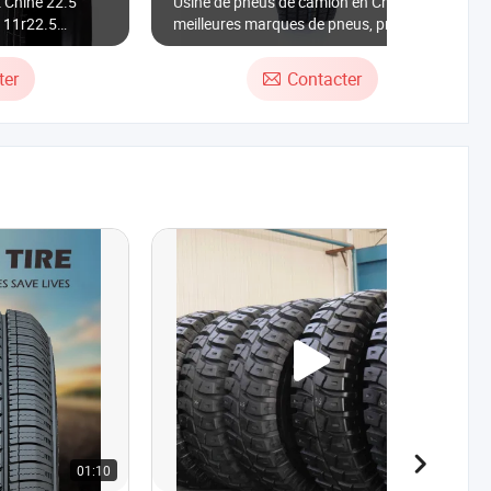
 Chine 22.5
Usine de pneus de camion en Chine,
 11r22.5
meilleures marques de pneus, pneus
pneus de camion
radiaux tubeless TBR, pneus chinois de
/Soncap/CCC
camions, pneus de camion, meilleures
ter
Contacter
marques de pneus, pneus légers pour
camions
01:10
00:18