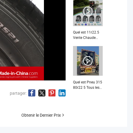
Quel est 11r22.5
Vente Chaude
Marque Chinoise
Pneus Radiaux
pour Camions
Quel est Pneu 315
80r22 5 Tous les
pneus radiaux en
partager:
acier pour
camions, pneus
de bus, pneus TBR,
pneu radial
Obtenir le Dernier Prix
(11R22.5 12R22.5,
315/70R22.5,
315/80R22.5)