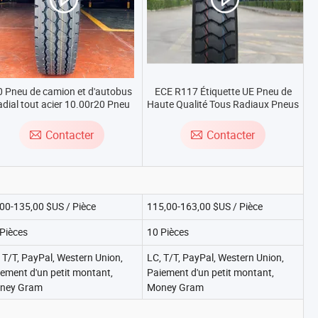
0 Pneu de camion et d'autobus
ECE R117 Étiquette UE Pneu de
adial tout acier 10.00r20 Pneu
Haute Qualité Tous Radiaux Pneus
BR 900r20 1000r20 avec une
de Camion TBR 315/70r22.5
xcellente résistance à l'usure et
315/80r22.5 385/65r22.5 Pneus
Contacter
Contacter
une capacité de surcharge du
de Camion pour le Marché Russe
fabricant
00-135,00 $US / Pièce
115,00-163,00 $US / Pièce
Pièces
10 Pièces
 T/T, PayPal, Western Union,
LC, T/T, PayPal, Western Union,
ement d'un petit montant,
Paiement d'un petit montant,
ney Gram
Money Gram