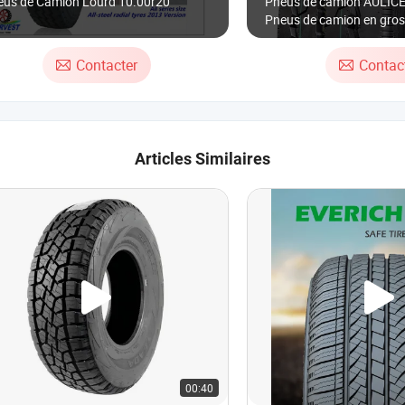
eus de Camion Lourd 10.00r20
Pneus de camion AULICE
Pneus de camion en gros
12r22.5 Revendeurs de 
avec SGS/ECE/SNI/DOT
Contacter
Contac
Articles Similaires
00:40