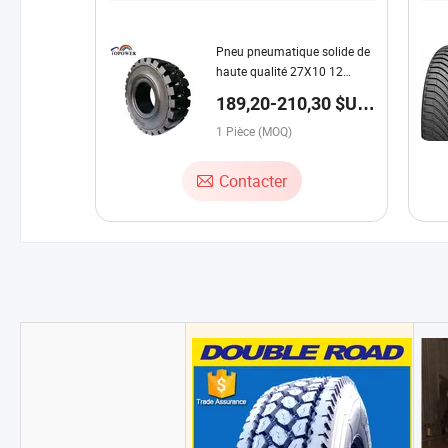
Pneu pneumatique solide de
haute qualité 27X10 12
pneus de chariot élévateur
189,20-210,30 $US
27X10-12
/ Pièce
1 Pièce (MOQ)
Contacter