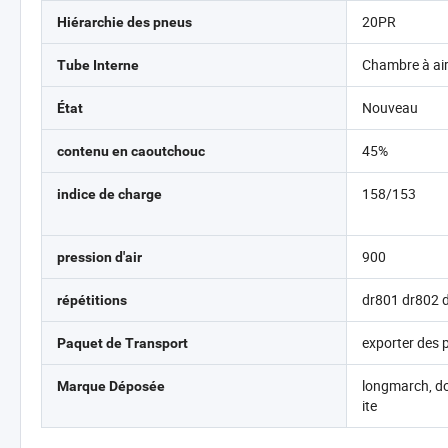
20PR
Hiérarchie des pneus
Chambre à ai
Tube Interne
Nouveau
État
45%
contenu en caoutchouc
158/153
indice de charge
900
pression d'air
dr801 dr802 
répétitions
exporter des 
Paquet de Transport
longmarch, do
Marque Déposée
ite