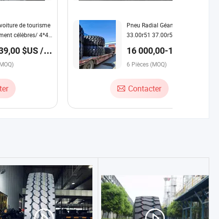
voiture de tourisme
Pneu Radial Géant hors route
ent célèbres/ 4*4
33.00r51 37.00r57 40.00r57
t-terrain/ Pneus
56/90r57 Pneu de Camion
39,00 $US /
16 000,00-19
ur camionnettes
Benne
000,00 $US / Pièce
on LTR fabriqués en
(MOQ)
6 Pièces (MOQ)
ter
Contacter