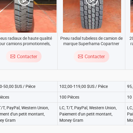
eus radiaux de haute qualité
Pneu radial tubeless de camion de
2
our camions promotionnels,
marque Superhama Copartner
r
neus TBR, pneus légers pour
DOT/ECE 315/80r22.5 13r22.5
T
mions 6.00r14 6.00r15 10pr
385/65r22.5 11r22.5 12r22.5
e
Contacter
Contacter
avec DOT ECE Gcc
295/80r22.5 315/70r22.5
0-50,00 $US / Pièce
102,00-119,00 $US / Pièce
95,
ièces
100 Pièces
10 
T/T, PayPal, Western Union,
LC, T/T, PayPal, Western Union,
LC,
ment d'un petit montant,
Paiement d'un petit montant,
Pai
ey Gram
Money Gram
Mo