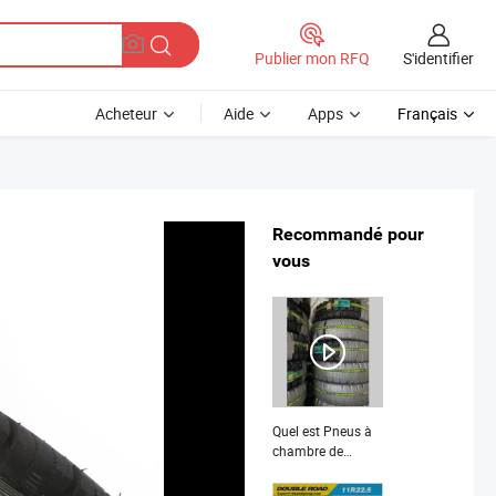
S'identifier
Publier mon RFQ
Acheteur
Aide
Apps
Français
Recommandé pour
vous
Quel est Pneus à
chambre de
l'usine de pneus
1400r20 16.00r20