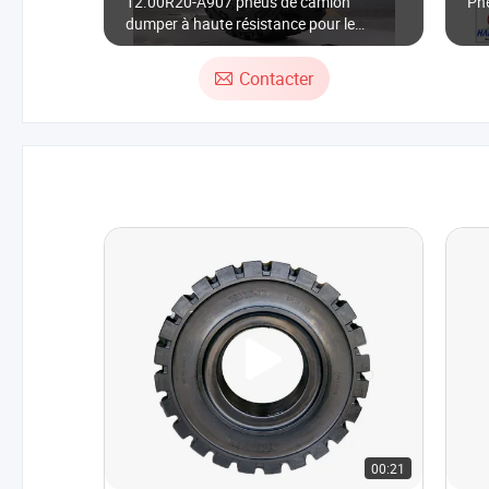
12.00R20-A907 pneus de camion
Pn
dumper à haute résistance pour le
surcroît d'exploitation minière pneus TBR
Contacter
00:21