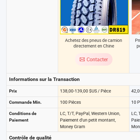
Achetez des pneus de camion
Pn
directement en Chine
p
p
ca
Contacter
Informations sur la Transaction
138,00-139,00 $US / Pièce
42,0
Prix
100 Pièces
10 P
Commande Min.
LC, T/T, PayPal, Western Union,
LC, 
Conditions de
Paiement d'un petit montant,
Paie
Paiement
Money Gram
Mon
Contrôle de qualité