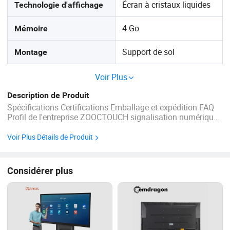
Écran à cristaux liquides
Technologie d'affichage
4 Go
Mémoire
Support de sol
Montage
Voir Plus
Description de Produit
Spécifications Certifications Emballage et expédition FAQ
Profil de l'entreprise ZOOCTOUCH signalisation numérique
au sol 1.HD Display: Panneau LCD de qualité industrielle,
tout nouveau panneau DE jauge A. 2.un écran pour
Voir Plus Détails de Produit
plusieurs buts, libre de choisir ...
Considérer plus