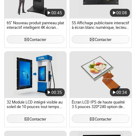
00:45
00:08
65" Nouveau produit panneau plat
55 Affichage publicitaire interactif
interactif intelligent 4K écran
à écran blanc numérique, lecteur
tactile LED équipement de
multimédia de signalisation,
conférence éducatif pour école
totem, kiosque publicitaire,
Contacter
Contacter
bureau
tableau blanc magique à écran
tactile
00:35
00:34
32 Module LCD intégré visible au
Écran LCD IPS de haute qualité
soleil de 10 pouces tout temps
3.5 pouces 320*240 option de
avec écran tactile anti-rayures
panneau LCD industriel écran
pour équipement d'information de
tactile
Contacter
Contacter
service public dans les parcs
urbains