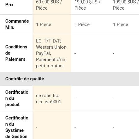
sur pied
607,00 $US /
199,00 $US /
199,00 $US 
Prix
Pièce
Pièce
Pièce
Commande
1 Pièce
1 Pièce
1 Pièce
Min.
LC, T/T, D/P,
Western Union,
Conditions
PayPal,
-
-
de
Paiement d'un
Paiement
petit montant
Contrôle de qualité
Certificatio
ce rohs fcc
-
-
n du
ccc iso9001
produit
Certificatio
n du
-
-
-
Système
de Gestion