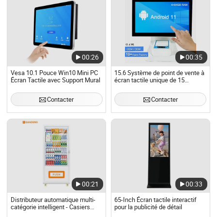
00:26
00:35
Vesa 10.1 Pouce Win10 Mini PC
15.6 Système de point de vente à
Écran Tactile avec Support Mural
écran tactile unique de 15
pouces, machine tout-en-un,
systèmes de caisse bon marché
Contacter
Contacter
pour le commerce de détail,
restaurants, supermarchés
00:21
00:33
Distributeur automatique multi-
65-Inch Écran tactile interactif
catégorie intelligent - Casiers
pour la publicité de détail
personnalisables et