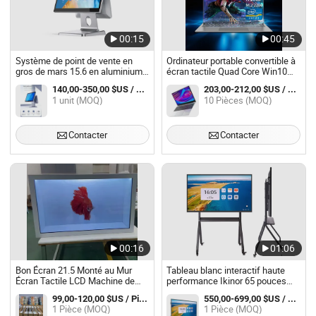
00:15
00:45
Système de point de vente en
Ordinateur portable convertible à
gros de mars 15.6 en aluminium
écran tactile Quad Core Win10
avec écran tactile tout-en-un
Tablettes Notebook Surface 15.6
140,00-350,00 $US / unit
203,00-212,00 $US / Pièce
Pouces en état neuf
1 unit (MOQ)
10 Pièces (MOQ)
Contacter
Contacter
00:16
01:06
Bon Écran 21.5 Monté au Mur
Tableau blanc interactif haute
Écran Tactile LCD Machine de
performance Ikinor 65 pouces
Publicité
écran tactile tout-en-un PC
99,00-120,00 $US / Pièce
550,00-699,00 $US / Pièce
tableau blanc écran tactile pour
1 Pièce (MOQ)
1 Pièce (MOQ)
conférence