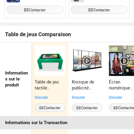
Contacter
Contacter
Table de jeux Comparaison
Information
s sur le
Table de jeu
Kiosque de
Écran
produit
tactile
publicité
numérique
industrielle
intérieure en
d'affichage 
Discuter
Discuter
Discuter
interactive
plein écran 4K
pied LCD
pour enfants
Écran LCD de
intérieur ple
Contacter
Contacter
Contacte
signalisation
écran 4K
numérique sur
Kiosque de
Informations sur la Transaction
pied
panneaux
publicitaires