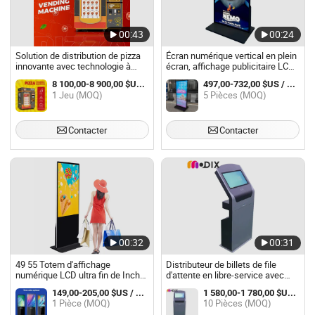
00:43
00:24
Solution de distribution de pizza
Écran numérique vertical en plein
innovante avec technologie à
écran, affichage publicitaire LCD,
écran tactile
panneau interactif, borne debout
8 100,00-8 900,00 $US / Jeu
497,00-732,00 $US / Pièce
avec écran tactile
1 Jeu (MOQ)
5 Pièces (MOQ)
Contacter
Contacter
00:32
00:31
49 55 Totem d'affichage
Distributeur de billets de file
numérique LCD ultra fin de Inch
d'attente en libre-service avec
Prix Kiosque interactif à écran
écran tactile et code QR pour la
149,00-205,00 $US / Pièce
1 580,00-1 780,00 $US / Pièce
tactile Écran publicitaire
cantine scolaire
1 Pièce (MOQ)
10 Pièces (MOQ)
numérique