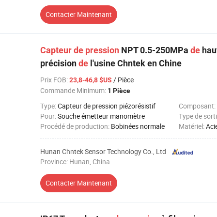
Contacter Maintenant
Capteur
de
pression
NPT 0.5-250MPa
de
haut
précision
de
l'usine Chntek en Chine
Prix FOB
:
/ Pièce
23,8-46,8 $US
Commande Minimum:
1 Pièce
Type:
Capteur de pression piézorésistif
Composant:
Pour:
Souche émetteur manomètre
Type de sorti
Procédé de production:
Bobinées normale
Matériel:
Aci
Hunan Chntek Sensor Technology Co., Ltd
Province: Hunan, China
Contacter Maintenant