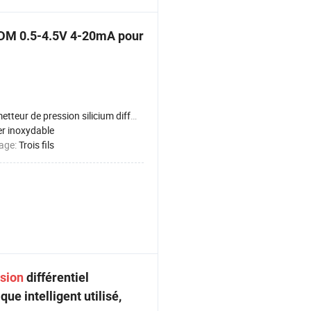
DM 0.5-4.5V 4-20mA pour
tteur de pression silicium diffuse
er inoxydable
lage:
Trois fils
sion
différentiel
ue intelligent utilisé,