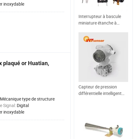
er inoxydable
Interrupteur à bascule
miniature étanche à
micro-poussoir industriel
électrique on off pour
pièces et accessoires de
voiture, équipement,
lumière de signal,
ampoule, machine
x plaqué or Huatian,
Capteur de pression
différentielle intelligent
Mécanique type de structure
antidéflagrant pour
e Signal:
Digital
usage industriel
er inoxydable