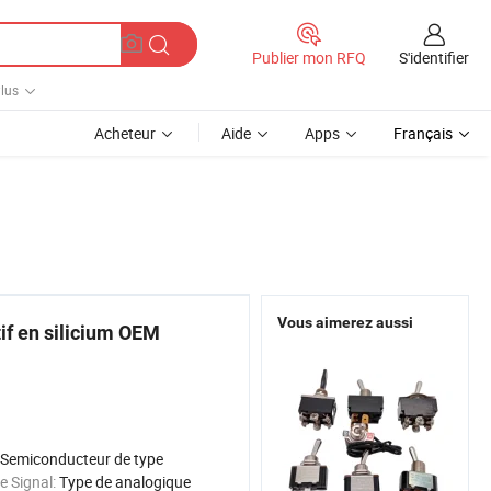
S'identifier
Publier mon RFQ
lus
Acheteur
Aide
Apps
Français
Vous aimerez aussi
tif en silicium OEM
Semiconducteur de type
e Signal:
Type de analogique