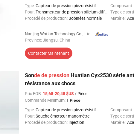
Type:
Capteur de pression piézorésistif
Composant:
Pour:
Transmetteur de pression silicium diffuse
Type de sorti
Procédé de production:
Bobinées normale
Matériel:
Aci
Nanjing Wotian Technology Co., Ltd.
Province: Jiangsu, China
Contacter Maintenant
Son
de
de
pression
Huatian Cyx2530 série ant
résistance aux chocs
Prix FOB
:
/ Pièce
15,68-20,48 $US
Commande Minimum:
1 Pièce
Type:
Capteur de pression piézorésistif
Composant:
Pour:
Souche émetteur manomètre
Type de sorti
Procédé de production:
Injection
Matériel:
Aci