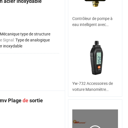
n acier inoxydable
Contrôleur de pompe à
eau intelligent avec
interrupteur de contrôle
Mécanique type de structure
de pression de haute
e Signal:
Type de analogique
qualité
er inoxydable
Yw-732 Accessoires de
voiture Manomètre
numérique de pression
0mv Plage
de
sortie
des pneus