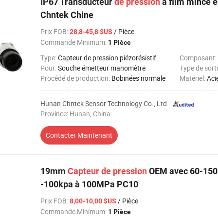
IP67 Transducteur
de
pression
à film mince e
Chntek Chine
Prix FOB
:
/ Pièce
28,8-45,8 $US
Commande Minimum:
1 Pièce
Type:
Capteur de pression piézorésistif
Composant:
Pour:
Souche émetteur manomètre
Type de sorti
Procédé de production:
Bobinées normale
Matériel:
Aci
Hunan Chntek Sensor Technology Co., Ltd
Province: Hunan, China
Contacter Maintenant
19mm
Capteur
de
pression
OEM avec 60-15
-100kpa à 100MPa PC10
Prix FOB
:
/ Pièce
8,00-10,00 $US
Commande Minimum:
1 Pièce