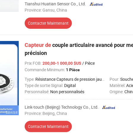
Tianshui Huatian Sensor Co., Ltd.
Province: Gansu, China
Contacter Maintenant
Capteur
de
couple articulaire avancé pour m
précision
Prix FOB
:
/ Pièce
200,00-1 000,00 $US
Commande Minimum:
1 Pièce
Type:
Résistance Capteurs de pression jauges de contrainte
Pour:
Souch
Type de sortie Signal:
Digital
Matériel:
Aci
Personnalisé:
Non personnalisés
Origine:
Chin
Link-touch (Beijing) Technology Co., Ltd.
Province: Beijing, China
Contacter Maintenant