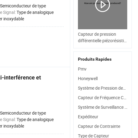
Semiconducteur de type
e Signal:
Type de analogique
er inoxydable
Capteur de pression
différentielle piézorésistif
en silicium OEM 0.25%Fs
Produits Rapides
Pmv
i-interférence et
Honeywell
Système de Pression des Pneus
Capteur de Fréquence Cardiaque
Système de Surveillance de la Pression des Pneus
Semiconducteur de type
Expéditeur
e Signal:
Type de analogique
er inoxydable
Capteur de Contrainte
Type de Capteur