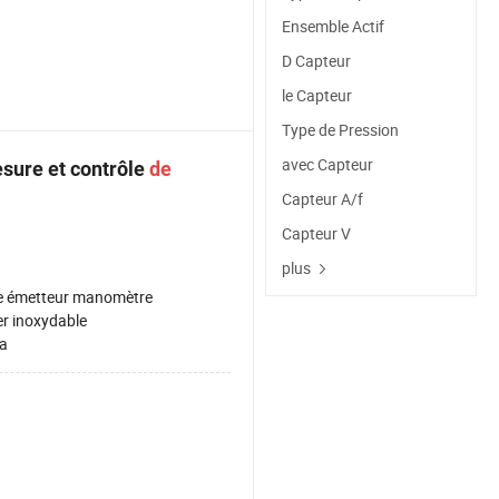
Ensemble Actif
D Capteur
le Capteur
Type de Pression
avec Capteur
esure et contrôle
de
Capteur A/f
Capteur V
plus
e émetteur manomètre
er inoxydable
a