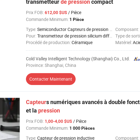
transmetteur
de
pression
compact
Prix FOB
:
/ Pièce
612,00 $US
Commande Minimum:
1 Pièce
Type:
Semiconductor Capteurs de pression jauges de contrainte
Composant:
Pour:
Transmetteur de pression silicium diffuse
Type de sorti
Procédé de production:
Céramique
Matériel:
Aci
Cold Valley Intelligent Technology (Shanghai) Co., Ltd.
Province: Shanghai, China
Contacter Maintenant
Capteur
s numériques avancés à double fonct
et la
pression
Prix FOB
:
/ Pièce
1,00-4,00 $US
Commande Minimum:
1 000 Pièces
Type:
Capteur de pression inductive
Composant: