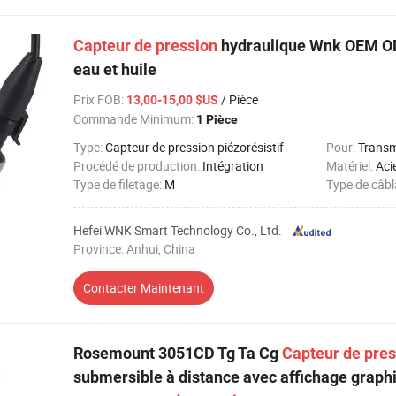
Capteur
de
pression
hydraulique Wnk OEM O
eau et huile
Prix FOB
:
/ Pièce
13,00-15,00 $US
Commande Minimum:
1 Pièce
Type:
Capteur de pression piézorésistif
Pour:
Transme
Procédé de production:
Intégration
Matériel:
Aci
Type de filetage:
M
Type de câb
Hefei WNK Smart Technology Co., Ltd.
Province: Anhui, China
Contacter Maintenant
Rosemount 3051CD Tg Ta Cg
Capteur
de
pres
submersible à distance avec affichage graphiq