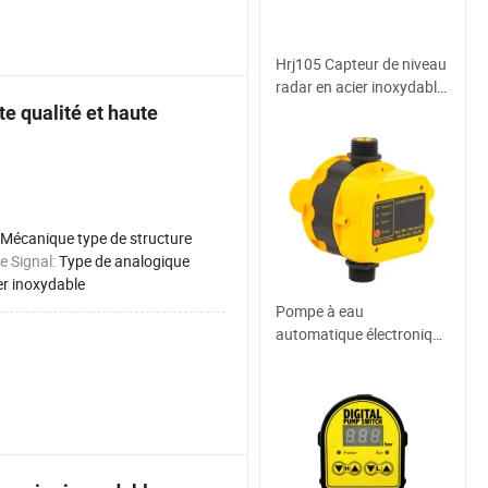
Hrj105 Capteur de niveau
radar en acier inoxydable
pour charbon à haute
e qualité et haute
pression et haute
température
Mécanique type de structure
e Signal:
Type de analogique
er inoxydable
Pompe à eau
automatique électronique
pour usage domestique
avec contrôle de pression
réglable