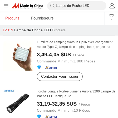
Produits
Fournisseurs
12919
Lampe de Poche LED
Produits
Lumière
de
camping Warsun Cp36 avec chargement
rapi
de
Type-C,
lampe
de
camping fiable, projecteur
de
...
3,49-4,05 $US
/ Pièce
Commande Minimum:
1 000 Pièces
Contacter Fournisseur
Torche Longue Portée Lumens Aurora 3200
Lampe
de
Poche
LED
Tactique T2
31,19-32,85 $US
/ Pièce
Commande Minimum:
10 Pièces