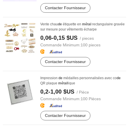
Contacter Fournisseur
Vente chau
de
étiquette en
métal
rectangulaire gravée
sur mesure pour vêtements écharpe
0,06-0,15 $US
/ pieces
Commande Minimum:
100 pieces
Contacter Fournisseur
Impression
de
médailles personnalisées avec co
de
QR plaque
métal
lique
0,2-1,00 $US
/ Pièce
Commande Minimum:
100 Pièces
Contacter Fournisseur