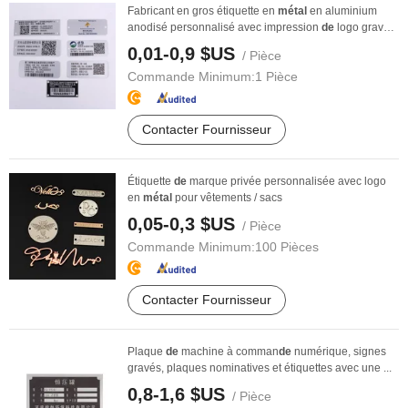
Fabricant en gros étiquette en
métal
en aluminium
anodisé personnalisé avec impression
de
logo gravé
...
0,01-0,9 $US
/ Pièce
Commande Minimum:
1 Pièce
Contacter Fournisseur
Étiquette
de
marque privée personnalisée avec logo
en
métal
pour vêtements / sacs
0,05-0,3 $US
/ Pièce
Commande Minimum:
100 Pièces
Contacter Fournisseur
Plaque
de
machine à comman
de
numérique, signes
gravés, plaques nominatives et étiquettes avec une ...
0,8-1,6 $US
/ Pièce