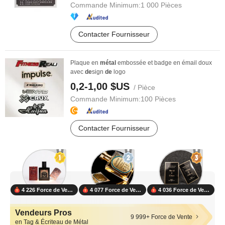
Commande Minimum:
1 000 Pièces
Contacter Fournisseur
Plaque en
métal
embossée et badge en émail doux
avec
de
sign
de
logo
0,2-1,00 $US
/ Pièce
Commande Minimum:
100 Pièces
Contacter Fournisseur
4 226 Force de Vente
4 077 Force de Vente
4 036 Force de Vente
Vendeurs Pros
9 999+ Force de Vente
en Tag & Écriteau de Métal