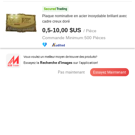
Plaque nominative en acier inoxydable brillant avec
cadre creux doré
0,5-10,00 $US
/ Pièce
Commande Minimum:
500 Pièces
Contacter Fournisseur
Vous voulez un meilleur moyen de trouver des produits?
Essayez la
sur l'application!
Recherche d'Images
Pas maintenant
Essayez Maintenant
Plaque de nom en métal pour parfum, étiquette en
aluminium pour flacon de vernis ...
0,06-0,07 $US
/ Pièce
Commande Minimum:
5 000 Pièces
Contacter Fournisseur