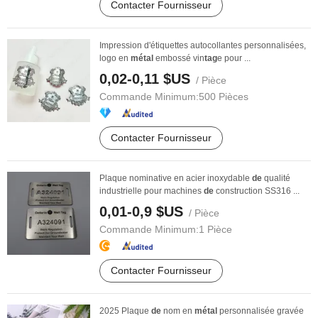
Contacter Fournisseur
Impression d'étiquettes autocollantes personnalisées,
logo en
métal
embossé vin
tag
e pour ...
0,02-0,11 $US
/ Pièce
Commande Minimum:
500 Pièces
Contacter Fournisseur
Plaque nominative en acier inoxydable
de
qualité
industrielle pour machines
de
construction SS316 ...
0,01-0,9 $US
/ Pièce
Commande Minimum:
1 Pièce
Contacter Fournisseur
2025 Plaque
de
nom en
métal
personnalisée gravée