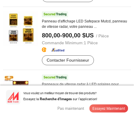
Panneau d'affichage LED Safepace Mutcd, panneau
de vitesse radar, votre panneau ...
800,00-900,00 $US
/ Pièce
Commande Minimum:
1 Pièce
Contacter Fournisseur
Panneaux de vitesse radar à LED solaires pour
voitures avec affichage d'emoji
Vous voulez un meilleur moyen de trouver des produits?
1 200,00-1 500,00 $US
Essayez la
sur l'application!
/ Pièce
Recherche d'Images
Commande Minimum:
1 Pièce
Pas maintenant
Essayez Maintenant
Contacter Fournisseur