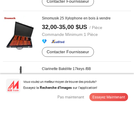
Contacter Fournisseur
Sinomusik 25 Xylophone en bois à vendre
32,00-35,00 $US
/ Pièce
Commande Minimum:
1 Pièce
Contacter Fournisseur
Clarinette Bakélite 17keys /BB
61,9-80,5 $US
/ Pièce
Vous voulez un meilleur moyen de trouver des produits?
Commande Minimum:
5 Pièces
Essayez la
sur l'application!
Recherche d'Images
Pas maintenant
Essayez Maintenant
Contacter Fournisseur
Clarinette professionnelle en laiton ABS doré 17
Instruments à vent
88,7-275,00 $US