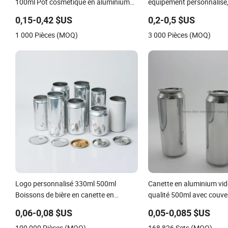
100ml Pot cosmétique en aluminium
équipement personnalisé,
vide boîte en métal
métal pour gâteau, bougie
0,15-0,42 $US
0,2-0,5 $US
chocolat, boîte en tôle po
1 000 Pièces (MOQ)
3 000 Pièces (MOQ)
tiramisu, emballage alimen
boîte en métal de Noël
Logo personnalisé 330ml 500ml
Canette en aluminium vid
Boissons de bière en canette en
qualité 500ml avec couve
aluminium avec couvercle à ouverture
aluminium pour l'emballa
0,06-0,08 $US
0,05-0,085 $US
facile
boissons gazeuses
100 000 Pièces (MOQ)
168 826 Sets (MOQ)