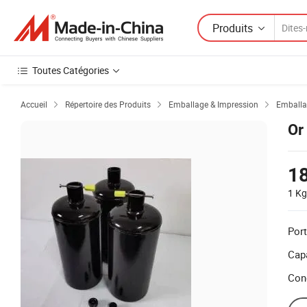
Produits
Toutes Catégories
Accueil
Répertoire des Produits
Emballage & Impression
Emballa



Or
1
1 Kg
Port
Capa
Con