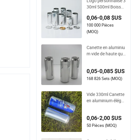
Logo personnalisé 3
rotéine thé haricots
30ml 500ml Boisso
avec couvercle emb
ns de bière en canet
ossé
0,06-0,08 $US
te en aluminium ave
100 000 Pièces
c couvercle à ouvert
ure facile
(MOQ)
Canette en aluminiu
m vide de haute qua
lité 500ml avec couv
ercles en aluminium
0,05-0,085 $US
pour l&#39;emballa
ge de boissons gaze
168 826 Sets (MOQ)
uses
Vide 330ml Canette
en aluminium éléga
nt pour l&#39;emba
llage de boissons ga
0,06-2,00 $US
zeuses
50 Pièces (MOQ)