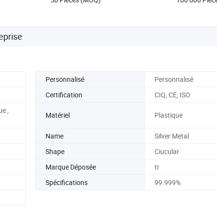
couvercle faci
eprise
Personnalisé
Personnalisé
Certification
CIQ, CE, ISO
ue ,
Matériel
Plastique
Name
Silver Metal
Shape
Ciucular
Marque Déposée
tr
Spécifications
99.999%