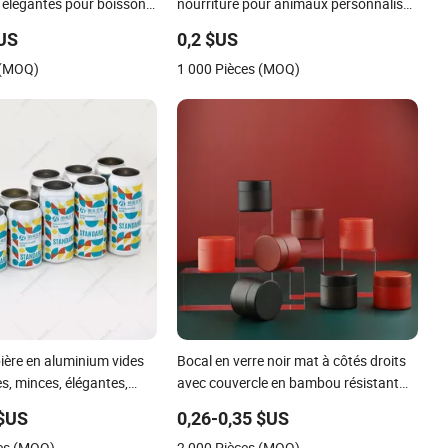
 élégantes pour boissons
nourriture pour animaux personnalisée
vide 30g 50g 100g cacao chat chien
$US
0,2 $US
maca boîtes cans matcha café moulu
 (MOQ)
1 000 Pièces (MOQ)
poudre de protéine thé haricots avec
couvercle embossé
ière en aluminium vides
Bocal en verre noir mat à côtés droits
s, minces, élégantes,
avec couvercle en bambou résistant
apues 200ml 250ml 310ml
aux enfants et hermétique, protection
 $US
0,26-0,35 $US
 475ml 500ml avec
UV, conteneur de stockage pour
es (MOQ)
2 000 Pièces (MOQ)