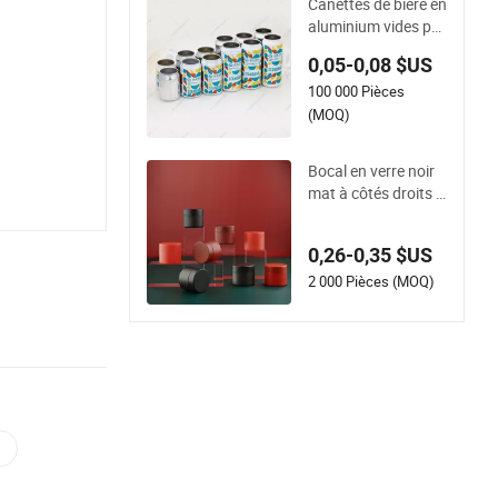
Canettes de bière en
aluminium vides per
sonnalisées, mince
0,05-0,08 $US
s, élégantes, standa
100 000 Pièces
rd, trapues 200ml 2
50ml 310ml 330ml
(MOQ)
355ml 475ml 500ml
avec couvercle facil
Bocal en verre noir
e à ouvrir 202dia
mat à côtés droits a
vec couvercle en ba
mbou résistant aux
0,26-0,35 $US
enfants et hermétiq
ue, protection UV, co
2 000 Pièces (MOQ)
nteneur de stockag
e pour l&#39;emball
age de suppléments
botaniques