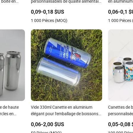
 boîte en
personnalisables de qualité alimentaire
en aluminium
, biscuit,
pour miel et confiture 350ml 500ml
gazeuses
0,09-0,18 $US
0,06-0,1 
ur crayon,
1 000 Pièces (MOQ)
1 000 Pièces
taire, thé,
e de haute
Vide 330ml Canette en aluminium
Canettes de b
rcles en
élégant pour l'emballage de boissons
personnalisée
ge de
gazeuses
standard, tr
0,06-2,00 $US
0,05-0,08
330ml 355ml
50 Pièces (MOQ)
100 000 Pièc