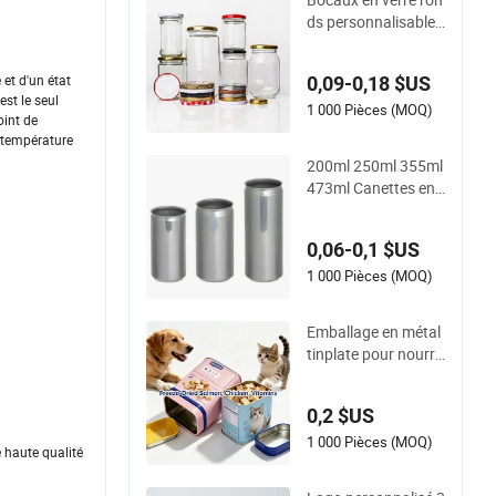
ge alimentaire, thé,
ds personnalisables
boîte en métal de N
de qualité alimentair
oël
e pour miel et confit
et d'un état
0,09-0,18 $US
ure 350ml 500ml
st le seul
1 000 Pièces (MOQ)
oint de
e température
200ml 250ml 355ml
473ml Canettes en
aluminium élégante
s pour boissons gaz
0,06-0,1 $US
euses
1 000 Pièces (MOQ)
Emballage en métal
tinplate pour nourrit
ure pour animaux p
ersonnalisée vide 30
0,2 $US
g 50g 100g cacao c
hat chien maca boît
1 000 Pièces (MOQ)
 haute qualité
es cans matcha caf
é moulu poudre de p