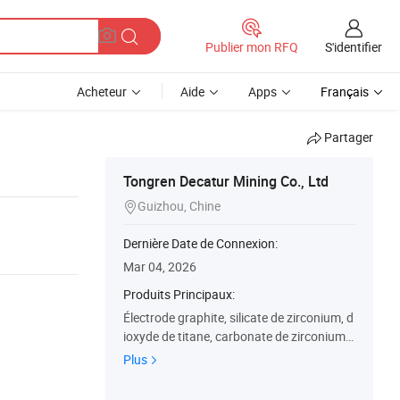
S'identifier
Publier mon RFQ
Acheteur
Aide
Apps
Français
Partager
Tongren Decatur Mining Co., Ltd
Guizhou, Chine

Dernière Date de Connexion:
Mar 04, 2026
Produits Principaux:
Électrode graphite, silicate de zirconium, d
ioxyde de titane, carbonate de zirconium,
bromure d'ammonium, Bromure de lithiu
Plus
m, bromure de potassium, oxyde d'yttriu
m, silicium ferro, fluorure d'yttrium