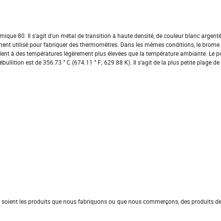
ue 80. Il s'agit d'un métal de transition à haute densité, de couleur blanc argenté 
ment utilisé pour fabriquer des thermomètres. Dans les mêmes conditions, le brome e
ndent à des températures légèrement plus élevées que la température ambiante. Le p
ébullition est de 356.73 ° C (674.11 ° F; 629.88 K). Il s'agit de la plus petite plage d
 soient les produits que nous fabriquons ou que nous commerçons, des produits de