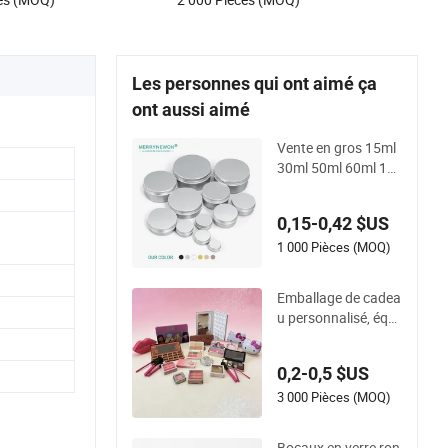
le à ouvrir 202dia
l'emballage de suppléments
botaniques
Les personnes qui ont aimé ça
ont aussi aimé
Vente en gros 15ml
30ml 50ml 60ml 10
0ml Pot cosmétique
en aluminium vide b
0,15-0,42 $US
oîte en métal
1 000 Pièces (MOQ)
Emballage de cadea
u personnalisé, équi
pement personnalis
é, boîte en métal po
0,2-0,5 $US
ur gâteau, bougie, bi
scuit, chocolat, boît
3 000 Pièces (MOQ)
e en tôle pour crayo
n, tiramisu, emballa
Bocaux en verre ron