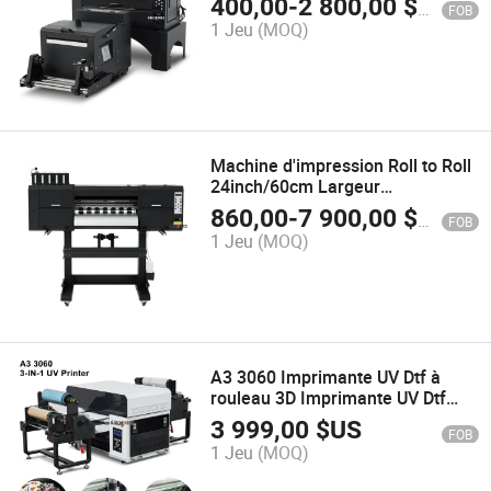
400,00
-
2 800,00
$US
FOB
A2 42cm Imprimante Dtf avec
1 Jeu
(MOQ)
Double XP600 I1600 Têtes
d'Impression
Machine d'impression Roll to Roll
24inch/60cm Largeur
d'impression I3200 Têtes doubles
860,00
-
7 900,00
$US
FOB
Direct au film Dtf Cymkw
1 Jeu
(MOQ)
A3 3060 Imprimante UV Dtf à
rouleau 3D Imprimante UV Dtf
XP600 Impression rouleau à
3 999,00
$US
FOB
rouleau 3in 1 Imprimante à plat et
1 Jeu
(MOQ)
à cylindre