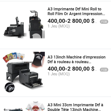
A3 Imprimante Dtf Mini Roll to
Roll Film Or Argent Impression
Dtf Imprimante à jet d'encre
400,00
-
2 800,00
$US
FOB
XP600 Encre Pigment Support
1 Jeu
(MOQ)
après-vente
A3 13inch Machine d'impression
Dtf à rouleau à rouleau
Imprimantes à jet d'encre
400,00
-
2 800,00
$US
FOB
Numérique 33cm Film de
1 Jeu
(MOQ)
transfert une machine à secouer
A3 Mini 33cm Imprimante Dtf à
Double Tête 13inch Machine