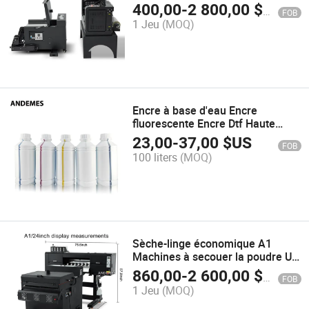
XP600/I1600/I3200head avec
400,00
-
2 800,00
$US
FOB
Machine à Poudre Secouante
1 Jeu
(MOQ)
Presse à Chaleur
Encre à base d'eau Encre
fluorescente Encre Dtf Haute
compatibilité Convient pour
23,00
-
37,00
$US
FOB
imprimante Dtf de bureau ou
100 liters
(MOQ)
imprimante Dtf industrielle
1000ml/Bottle
Sèche-linge économique A1
Machines à secouer la poudre UV
Dtf pour imprimante Dtf Sèche-
860,00
-
2 600,00
$US
FOB
linge Dtf Machines de chauffage
1 Jeu
(MOQ)
pour film en PET avec système de
prise de papier