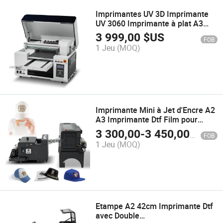
Imprimantes UV 3D Imprimante
UV 3060 Imprimante à plat A3
Impression de bouteilles
3 999,00
$US
FOB
Autocollants UV Impression
1 Jeu
(MOQ)
rouleau à rouleau
Imprimante Mini à Jet d'Encre A2
A3 Imprimante Dtf Film pour
Animaux 30cm 40cm Dtf
3 300,00
-
3 450,00
$US
FOB
Numérique pour T-Shirt avec
1 Jeu
(MOQ)
Deux Epson XP600/I3200
Machine d'Impression
Etampe A2 42cm Imprimante Dtf
avec Double