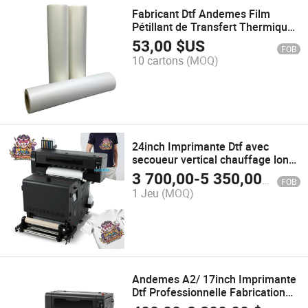
Fabricant Dtf Andemes Film
Pétillant de Transfert Thermique
Dtf pour Film Pétillant de
53,00
$US
FOB
Transfert Thermique Double Dtf
10 cartons
(MOQ)
24inch Imprimante Dtf avec
secoueur vertical chauffage long
tunnel XP600/I3200 Tête
3 700,00
-
5 350,00
$US
FOB
d'impression prix d'usine à faible
1 Jeu
(MOQ)
coût encre Dtf
Andemes A2/ 17inch Imprimante
Dtf Professionnelle Fabrication
Imprimante Dtf Film Pet Chaleur