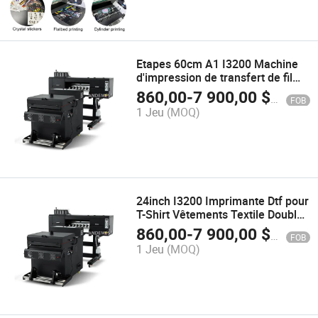
Etapes 60cm A1 I3200 Machine
d'impression de transfert de film
direct vers Pet 24inch
860,00
-
7 900,00
$US
FOB
Imprimantes 2head 4head
1 Jeu
(MOQ)
Imprimante Dtf
24inch I3200 Imprimante Dtf pour
T-Shirt Vêtements Textile Double
Tête d'Impression I3200
860,00
-
7 900,00
$US
FOB
Numérique 60cm Imprimante Dtf
1 Jeu
(MOQ)
Imprimante Dtf