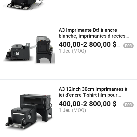
A3 Imprimante Dtf à encre
blanche, imprimantes directes
sur film, film de transfert
400,00
-
2 800,00
$US
FOB
numérique Andemes
1 Jeu
(MOQ)
A3 12inch 30cm Imprimantes à
jet d'encre T-shirt film pour
animaux poudre à sec machine
400,00
-
2 800,00
$US
FOB
d'impression au four petite taille
1 Jeu
(MOQ)
A3 Imprimante Dtf 33cm