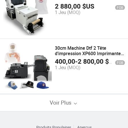
Complète de Circulation d'Encre
2 880,00
$US
FOB
Blanche de Petite Taille
1 Jeu
(MOQ)
30cm Machine Dtf 2 Tête
d'impression XP600 Imprimante
Dtf 33cm Four à poudre
400,00
-
2 800,00
$US
FOB
1 Jeu
(MOQ)
Voir Plus
Produits Populaires
Aperçus