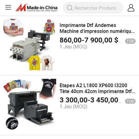
Imprimante Dtf Andemes
Machine d'impression numérique
pour t-shirts Imprimante Dtf A1
860,00
-
7 900,00
$US
FOB
2/4 Têtes I3200 Machine
1 Jeu
(MOQ)
d'impression
Etapes A2 L1800 XP600 I3200
Tête 40cm 42cm Imprimante Dtf
Transfert Direct sur Film Machine
3 300,00
-
3 450,00
$US
FOB
d'Impression Rouleau à Rouleau
1 Jeu
(MOQ)