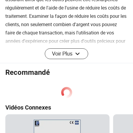
régulièrement et de l'aide de l'usine de réduire les coûts de
traitement. Examiner la façon de réduire les coûts pour les
clients, non seulement combien d'argent vous pouvez
faire de chaque transaction, mais l'utilisation de vos
années d'expérience pour créer plus d'outils précieux pour
les clients. Ceci est ma philosophie d'entreprise. Mon
Voir Plus
entreprise a été en faveur de la fabrication des outils non
standard pour plus de vingt ans et se félicite de l'occasion
Recommandé
de discuter et apprendre ensemble.
FAQ
Vidéos Connexes
Q : Quel est le port d'expédition ?
R : nous expédier les marchandises via le port de