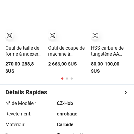
sans fin, coupeur
tournage
de coupe pour
de hobbing HSS,
engrenages
coupeur de
hobbing pré-
affûté HSS pour
machine de
hobbing de
pignon
Outil de taille de
Outil de coupe de
HSS carbure de
forme à indexer
machine à
tungstène AA
en carbure pour
façonner des
résistant à l'usure
270,00-288,8
2 666,00 $US
80,00-100,00
machine CNC de
engrenages à
module de
$US
$US
découpe et de
indexer pour
hobbing à un seul
fraisage
fraisage à tête de
départ outil de
ver et tournage
coupe avec
CNC
traitement en
Détails Rapides
nitrure de titane
N° de Modèle.:
CZ-Hob
Revêtement:
enrobage
Matériau:
Carbide