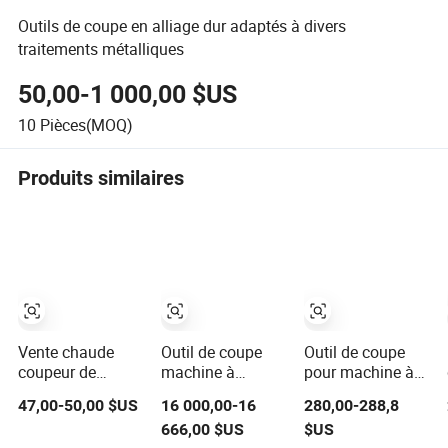
Outils de coupe en alliage dur adaptés à divers
traitements métalliques
50,00-1 000,00 $US
10
Pièces(MOQ)
Produits similaires
Vente chaude
Outil de coupe
Outil de coupe
coupeur de
machine à
pour machine à
pignon
façonner à vis
fraiser CNC,
47,00-50,00 $US
16 000,00-16
280,00-288,8
personnalisé,
indexable CNC
hacheur, tailleuse,
666,00 $US
$US
coupeur de vis
pour fraisage et
broche, tour, outil