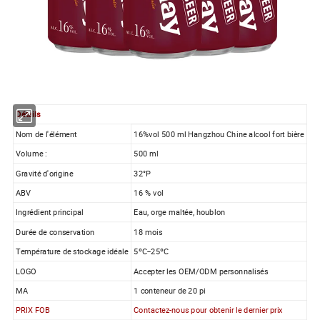
Détails
Nom de l'élément
16%vol 500 ml Hangzhou Chine alcool fort bière
Volume :
500 ml
Gravité d'origine
32°P
ABV
16 % vol
Ingrédient principal
Eau, orge maltée, houblon
Durée de conservation
18 mois
Température de stockage idéale
5ºC--25ºC
LOGO
Accepter les OEM/ODM personnalisés
MA
1 conteneur de 20 pi
PRIX FOB
Contactez-nous pour obtenir le dernier prix