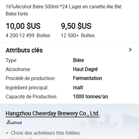
16%Alcohol Bière 500ml *24 Lager en canette Ale Blé
Bière forte
10,00 $US
9,50 $US
4 200-12 499
Boîtes
12 500+
Boîtes
Attributs clés
Type
:
Bière
Alcoolisme
:
Haut Degré
Procédé de production
:
Fermentation
Ingrédient principal
:
malt
Capacité de Production
:
1000 tonnes/an
Hangzhou Cheerday Brewery Co., Ltd.
Choix des acheteurs très fidèles