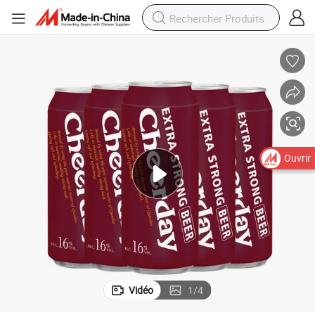
Ouvrir
Vidéo
1
/
4