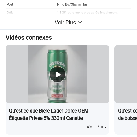
Port
Ning Bo/Shang Hai
Délai
15-35 jours ouvrables après le paiement
Conditions de paiement
TT 50% de dépôt et 50% avant l'expédition
Voir Plus
Certificats
ISO9001, ISO14001, GMP, HACCP, QS, ETC
Vidéos connexes
OEM :
Accepter
Occasions d'application :
Mariage,réception,fêtes,discothèque…
Emballage
QTÉ/carton
24 boîtes
Qu'est-ce que Bière Lager Dorée OEM
Qu'est-c
Étiquette Privée 5% 330ml Canette
de boiss
Bière en
Voir Plus