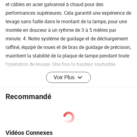
et câbles en acier galvanisé à chaud pour des
performances supérieures. Cela garantit une expérience de
levage sans faille dans le montant de la lampe, pour une
montée en douceur à un rythme de 3 à 5 mètres par
minute. 4. Notre système de guidage et de déchargement
raffiné, équipé de roues et de bras de guidage de précision,
maintient la stabilité de la plaque de lampe.pendant toute
l'opération de levage. Une fois la hauteur souhaitée
atteinte, la plaque de la lampe descend et se verrouille en
Voir Plus
position grâce à son crochet innovant. 5. Notre système
électrique d'éclairage de pointe peut accueillir une gamme
Recommandé
de 6 à 24 lampes, avec des options polyvalentes de 400 W
à 1000 W. Il comprend des fonctionnalités d'halogénure
métallique (lumière blanche), de projecteur et de
projecteur.le contrôleur de temps informatique avancé
Vidéos Connexes
permet une gestion sans effort des plannings de