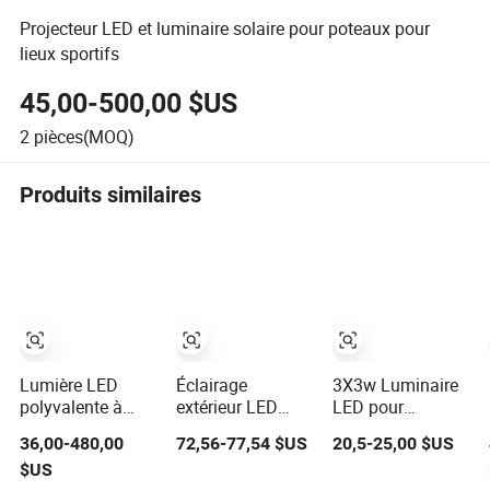
Projecteur LED et luminaire solaire pour poteaux pour
lieux sportifs
45,00-500,00 $US
2
pièces(MOQ)
Produits similaires
Lumière LED
Éclairage
3X3w Luminaire
polyvalente à
extérieur LED
LED pour
épreuve
pour les zones de
solutions
36,00-480,00
72,56-77,54 $US
20,5-25,00 $US
d'explosion -
stationnement
d'éclairage de
$US
130lm/W Fixture
public et
chemin