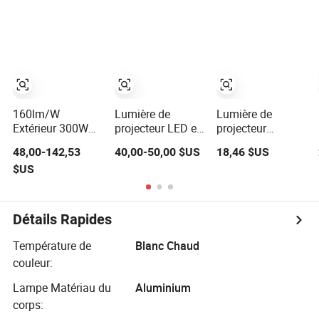
d'éclairage de
l'aménagement
type flood
paysager
160lm/W
Lumière de
Lumière de
Extérieur 300W
projecteur LED en
projecteur
Projecteur à LED
aluminium 200W
extérieure
48,00-142,53
40,00-50,00 $US
18,46 $US
haute puissance
300W 400W
étanche à angle
$US
pour mât élevé de
500W pour
réglable moderne
stade
stades, terrains
360degree avec
de sport, terrain
COB LED pour
de basketball,
façade de
Détails Rapides
court de tennis,
paysage
éclairage de quai
Température de
Blanc Chaud
et de poteaux
couleur:
hauts
Lampe Matériau du
Aluminium
corps: