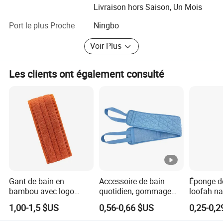
Livraison hors Saison, Un Mois
de la qualité tout au long de la chaîne de production, de
l'achat de matériel, production d'accessoires, assemblage
Port le plus Proche
Ningbo
de marchandises et emballage de marchandises. Toutes
les marchandises ne peuvent être expédiées qu'après
Voir Plus
notre inspection et notre contrôle stricts.
Les clients ont également consulté
Notre entreprise est sincèrement disposée à coopérer avec
des entreprises du monde entier afin de réaliser une
situation gagnant-gagnant depuis que la tendance de la
mondialisation économique s'est développée avec une
force irrésistible. Bienvenue à votre contact et visitez
Gant de bain en
Accessoire de bain
Éponge d
bambou avec logo
quotidien, gommage
loofah na
personnalisé, gommage
doux pour le dos, pour
pour hôt
1,00-1,5 $US
0,56-0,66 $US
0,25-0,2
exfoliant pour le corps
la peau
corporel