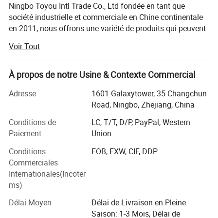
Ningbo Toyou Intl Trade Co., Ltd fondée en tant que
société industrielle et commerciale en Chine continentale
en 2011, nous offrons une variété de produits qui peuvent
répondre à vos demandes multiples, nous sommes forts
Voir Tout
et professionnels sur les articles d'outils de cheveux. Il
comprend une brosse à cheveux en plastique, un peigne
en plastique, une brosse à cheveux en bois et bambou, un
À propos de notre Usine & Contexte Commercial
lisseur, un sèche-cheveux, un fer à friser, etc. Nous avons
Adresse
1601 Galaxytower, 35 Changchun
plus de milliers d'outils pour les cheveux à choisir.
Road, Ningbo, Zhejiang, China
Nous adhérons aux principes de gestion de "la qualité
Conditions de
LC, T/T, D/P, PayPal, Western
d'abord, le client d'abord et basé sur le crédit" depuis la
Paiement
Union
création de l'entreprise et toujours faire de notre mieux
pour satisfaire les besoins potentiels de nos clients. Nous
Conditions
FOB, EXW, CIF, DDP
fournissons toujours à notre client de nombreux produits
Commerciales
de vente nouveaux et bons, nous avons une équipe
Internationales(Incoter
professionnelle pour traiter la commande, de la
ms)
confirmation de commande à l'expédition des
Délai Moyen
Délai de Livraison en Pleine
marchandises à la main du client, nous opérons la
Saison: 1-3 Mois, Délai de
commande client avec soin, nous insistons sur le contrôle