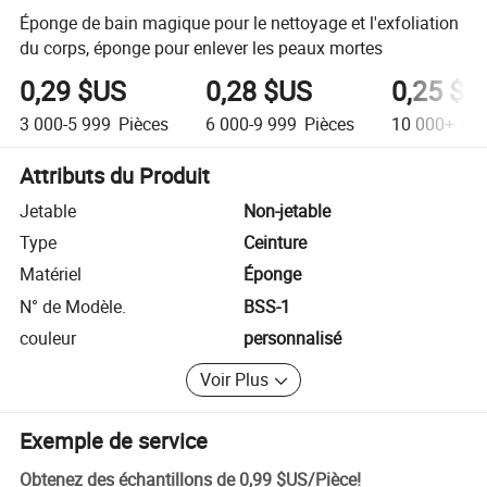
Éponge de bain magique pour le nettoyage et l'exfoliation
du corps, éponge pour enlever les peaux mortes
0,29 $US
0,28 $US
0,25 $U
3 000-5 999
Pièces
6 000-9 999
Pièces
10 000+
Piè
Attributs du Produit
Jetable
Non-jetable
Type
Ceinture
Matériel
Éponge
N° de Modèle.
BSS-1
couleur
personnalisé
Voir Plus
Exemple de service
Obtenez des échantillons de
0,99 $US
/
Pièce
!