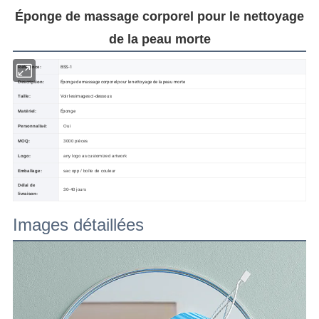
Éponge de massage corporel pour le nettoyage
de la peau morte
BSS-1
Référence:
Éponge de massage corporel pour le nettoyage de la peau morte
Description:
Voir les images ci-dessous
Taille:
Éponge
Matériel:
Personnalisé:
Oui
MOQ:
3000 pièces
Logo:
any logo as customized artwork
Emballage:
sac opp / boîte de couleur
Délai de
30-40 jours
livraison:
Images détaillées