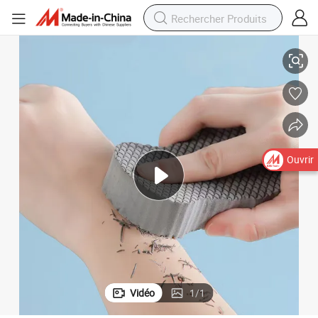
s, éponge pour enlever les peaux mortes
Éponge de bain magique pour le nettoyage et l&#039;exfoliation du corp
Ouvrir
Vidéo
1
/
1