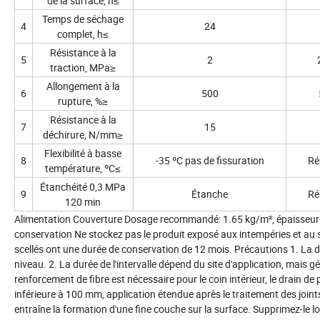
de la surface, h≤
Temps de séchage
4
24
complet, h≤
Résistance à la
5
2
traction, MPa≥
Allongement à la
6
500
rupture, %≥
Résistance à la
7
15
déchirure, N/mm≥
Flexibilité à basse
8
-35 ºC pas de fissuration
Ré
température, ºC≤
Étanchéité 0,3 MPa
9
Étanche
Ré
120 min
Alimentation Couverture Dosage recommandé: 1.65 kg/m², épaisseur 
conservation Ne stockez pas le produit exposé aux intempéries et au so
scellés ont une durée de conservation de 12 mois. Précautions 1. La de
niveau. 2. La durée de l'intervalle dépend du site d'application, mai
renforcement de fibre est nécessaire pour le coin intérieur, le drain de 
inférieure à 100 mm, application étendue après le traitement des joint
entraîne la formation d'une fine couche sur la surface. Supprimez-le 