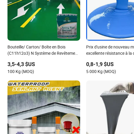
Bouteille/ Carton/ Boîte en Bois
Prix d'usine de nouveau m
(C11h12o3) N Système de Revêtement
excellente résistance à la
en Peinture Émulsion Feifansenlin
revêtement imperméable à
3,5-4,3 $US
0,8-1,9 $US
d'huile de polyuréthane
100 Kg (MOQ)
5 000 Kg (MOQ)