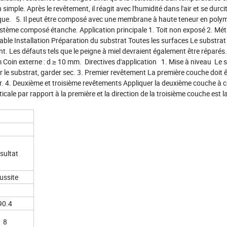
imple. Après le revêtement, il réagit avec l'humidité dans l'air et se durci
ique. 5. Il peut être composé avec une membrane à haute teneur en polym
tème composé étanche. Application principale 1. Toit non exposé 2. Métr
able Installation Préparation du substrat Toutes les surfaces Le substrat 
ent. Les défauts tels que le peigne à miel devraient également être réparés
mm Coin externe : d ≥ 10 mm. Directives d'application 1. Mise à niveau Le 
ur le substrat, garder sec. 3. Premier revêtement La première couche doit ê
ur. 4. Deuxième et troisième revêtements Appliquer la deuxième couche à 
ticale par rapport à la première et la direction de la troisième couche est
sultat
ussite
90.4
8