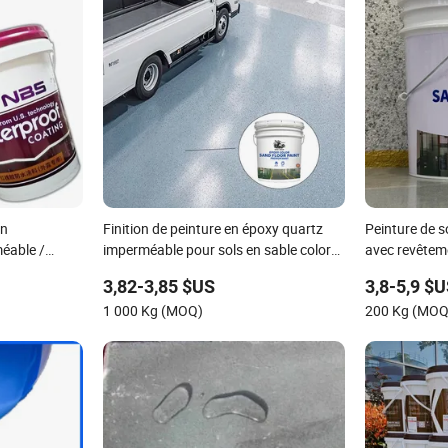
en
Finition de peinture en époxy quartz
Peinture de s
éable /
imperméable pour sols en sable coloré
avec revêtem
 murale
pour ateliers et bureaux intérieurs
3,82-3,85 $US
3,8-5,9 $
1 000 Kg (MOQ)
200 Kg (MOQ