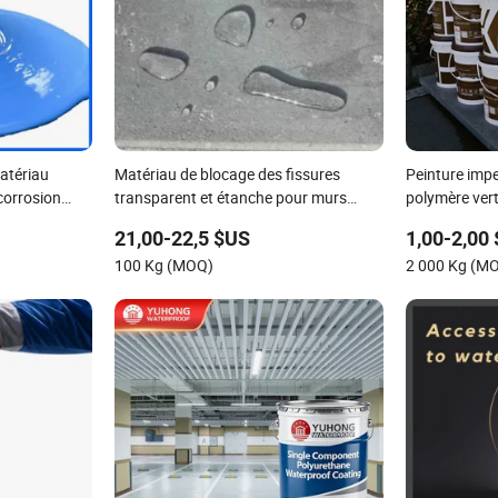
atériau
Matériau de blocage des fissures
Peinture imp
 corrosion
transparent et étanche pour murs
polymère vert
 l'eau à base
extérieurs de salle de bain, revêtement
21,00-22,5 $US
1,00-2,00
étanche en polyurée
100 Kg (MOQ)
2 000 Kg (M