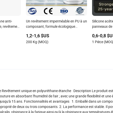
ne anti-
Un revêtement imperméable en PU à un
Silicone acét
e, revêtement
composant, formule écologique
panneaux de v
hane marqué
répondant aux normes de construction
étanchéité d
1,2-1,6 $US
0,6-0,8 $
durable
200 Kg (MOQ)
1 Pièce (MOQ
e Revêtement unique en polyuréthane étanche Description Le produit es
uture en absorbant l'humidité de l'air ; avec une grande flexibilité et une 
e jusqu'à 15 ans. Fonctionnalités et avantages 1. Emballé dans un compo
 inapproprié de deux ou trois composants. 2. La performance est stable. Il p
alcalis, résistance à la fatigue ainsi qu'à la résistance aux températures é