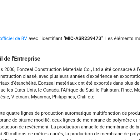
 officiel de BV
avec l'identifiant "
". Les éléments m
MIC-ASR239473
il de l'Entreprise
s 2006, Eonzeal Construction Materials Co., Ltd a été consacré à l'
nstruction classé, avec plusieurs années d'expérience en exportati
iaux d'étanchéité, Eonzeal matériaux ont été exportés dans plus de
que les Etats-Unis, le Canada, l'Afrique du Sud, le Pakistan, l'Inde, Ma
ésie, Vietnam, Myanmar, Philippines, Chili etc.
iste quatre lignes de production automatique multifonction de prod
rane de bitume modifié, deux lignes de membrane de polymère et
oduction de revêtement. La production annuelle de membrane de b
nt 80 millions de mètres carrés, la production de membrane de pol