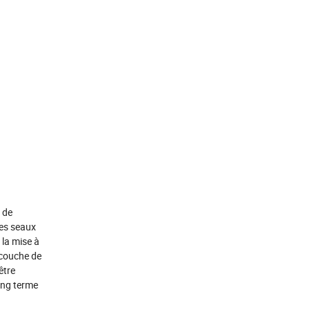
 de
les seaux
 la mise à
 couche de
être
long terme