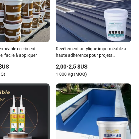
erméable en ciment
Revêtement acrylique imperméable à
e, facile à appliquer
haute adhérence pour projets
extérieurs en béton et toiture
 $US
2,00-2,5 $US
métallique
OQ)
1 000 Kg (MOQ)