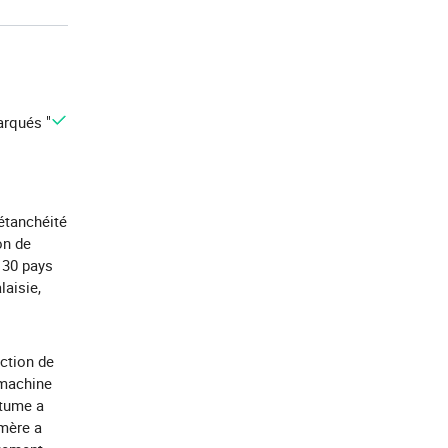
arqués "
étanchéité
on de
 30 pays
laisie,
uction de
 machine
itume a
ymère a