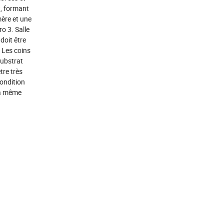
t, formant
ère et une
o 3. Salle
doit être
. Les coins
substrat
tre très
condition
 la même