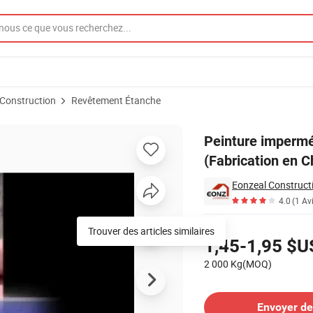
Construction
Revêtement Étanche
ase de solvant (Fabrication en Chine)
Peinture impermé
(Fabrication en C
Eonzeal Constructi
4.0
(1 Av
Tarifs
Trouver des articles similaires
1,45-1,95 $U
2 000 Kg(MOQ)
Contacter le Fournisseur
Envoyer d