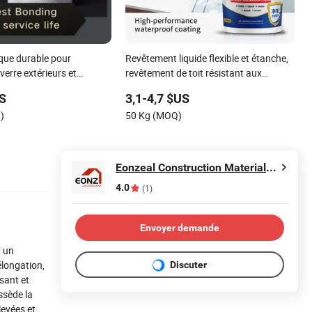
ique durable pour
Revêtement liquide flexible et étanche,
erre extérieurs et
revêtement de toit résistant aux
e façade
intempéries pour usage extérieur
US
3,1-4,7 $US
)
50 Kg (MOQ)
Eonzeal Construction Materials Co., Ltd.
4.0
(1)
Envoyer demande
t un
élongation,
Discuter
sant et
ossède la
levées et