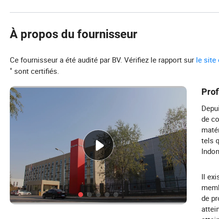
À propos du fournisseur
Ce fournisseur a été audité par BV. Vérifiez le rapport sur
le site
" sont certifiés.
Prof
Depui
de co
matér
tels 
Indon
Il ex
memb
de pr
attei