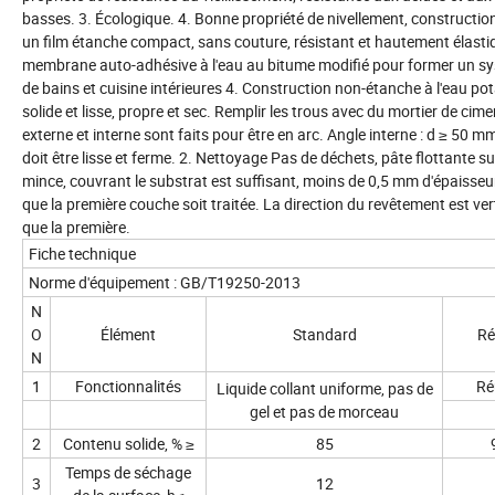
basses. 3. Écologique. 4. Bonne propriété de nivellement, construction s
un film étanche compact, sans couture, résistant et hautement élast
membrane auto-adhésive à l'eau au bitume modifié pour former un sys
de bains et cuisine intérieures 4. Construction non-étanche à l'eau pot
solide et lisse, propre et sec. Remplir les trous avec du mortier de cim
externe et interne sont faits pour être en arc. Angle interne : d ≥ 50 
doit être lisse et ferme. 2. Nettoyage Pas de déchets, pâte flottante s
mince, couvrant le substrat est suffisant, moins de 0,5 mm d'épaisse
que la première couche soit traitée. La direction du revêtement est ver
que la première.
Fiche technique
Norme d'équipement : GB/T19250-2013
N
O
Élément
Standard
Ré
N
1
Fonctionnalités
Ré
Liquide collant uniforme, pas de
gel et pas de morceau
2
Contenu solide, % ≥
85
Temps de séchage
3
12