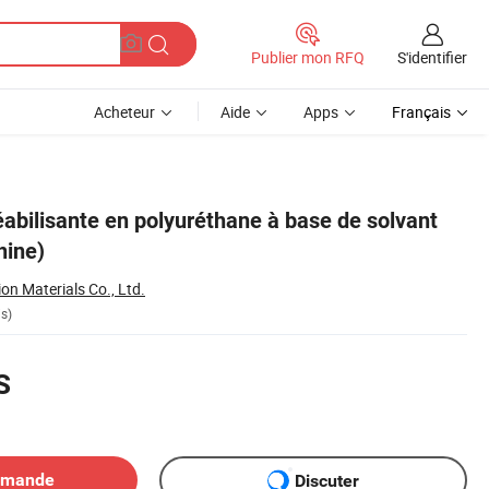
S'identifier
Publier mon RFQ
Acheteur
Aide
Apps
Français
abilisante en polyuréthane à base de solvant
hine)
on Materials Co., Ltd.
is)
S
emande
Discuter