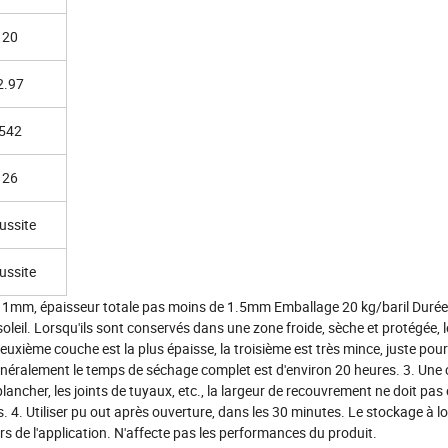
20
2.97
542
26
ussite
ussite
1mm, épaisseur totale pas moins de 1.5mm Emballage 20 kg/baril Durée
leil. Lorsqu'ils sont conservés dans une zone froide, sèche et protégée, 
uxième couche est la plus épaisse, la troisième est très mince, juste pour
s généralement le temps de séchage complet est d'environ 20 heures. 3. Une
plancher, les joints de tuyaux, etc., la largeur de recouvrement ne doit pas 
s. 4. Utiliser pu out après ouverture, dans les 30 minutes. Le stockage à 
lors de l'application. N'affecte pas les performances du produit.