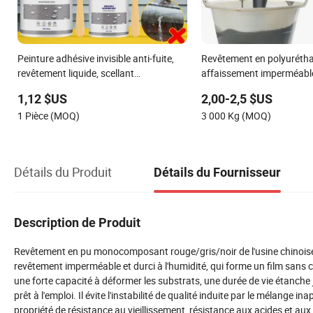
Peinture adhésive invisible anti-fuite,
Revêtement en polyurétha
revêtement liquide, scellant
affaissement imperméabl
transparent, agent imperméable, colle
d'étanchéité en polyurét
1,12 $US
2,00-2,5 $US
CE
1 Pièce (MOQ)
3 000 Kg (MOQ)
Détails du Produit
Détails du Fournisseur
Description de Produit
Revêtement en pu monocomposant rouge/gris/noir de l'usine chinois
revêtement imperméable et durci à l'humidité, qui forme un film sans co
une forte capacité à déformer les substrats, une durée de vie étanch
prêt à l'emploi. Il évite l'instabilité de qualité induite par le mélange
propriété de résistance au vieillissement, résistance aux acides et aux 