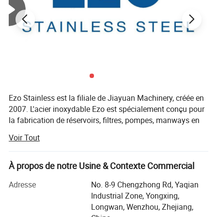
Ezo Stainless est la filiale de Jiayuan Machinery, créée en
2007. L'acier inoxydable Ezo est spécialement conçu pour
la fabrication de réservoirs, filtres, pompes, manways en
acier inoxydable pour les produits laitiers,
Voir Tout
pharmaceutiques, industries laitière, des boissons, de
l'alimentation.
À propos de notre Usine & Contexte Commercial
Notre objectif : faciliter le flux grâce à la technologie Ezo.
Adresse
No. 8-9 Chengzhong Rd, Yaqian
Surface de couverture: 6800m2, employé 150nos, 7 nos
Industrial Zone, Yongxing,
QC, 8 nos achats, 15 nos ventes
Longwan, Wenzhou, Zhejiang,