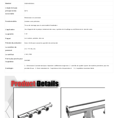
Matériel
SS304/SS316L
L'angle de tuyau
principal et des
90ºC
succursales
Résistance à la corrosion
Fonctionnalités
Usinées avec précision.
Trous de montage pour la commodité d'installation
L'application
Jeu d'appoint de la pompe, traitement des eaux, système de chauffage au sol,Réservoir et ainsi de suite.
La garantie
1 an
Paquet
Les cartons, palettes, des cas
Période de production
Dans 15-60 jours suivant la quantité de commande
La condition de
L/C, T/T, Wu, etc.
paiement
Le certificat
L'ISO, PED
Port le plus proche pour
NINGBO
l'expédition
1. Dimensions Customerized pour répondre à différentes exigences 2. contrôle de qualité à partir de matières premières pour les
Avantages
produits finaux 3. Stock abondant de l'expérience riche d'exportation 4. 5. L'expédition transitaire fiable