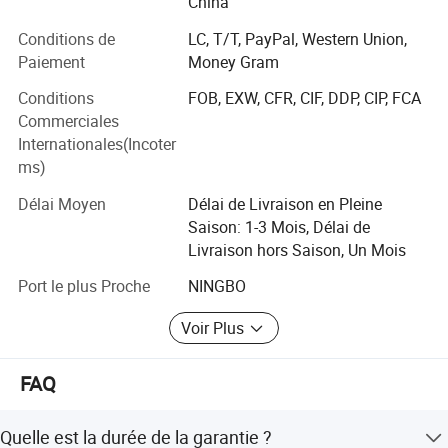
China
estached2007
Conditions de
LC, T/T, PayPal, Western Union,
taille de l'usine en métres6800M2
Paiement
Money Gram
NOMBRE TOTAL STAFF145
Conditions
FOB, EXW, CFR, CIF, DDP, CIP, FCA
Commerciales
production Capital10 000 000 USD
Internationales(Incoter
capacité de production/ mois
ms)
TANKS50nos
Délai Moyen
Délai de Livraison en Pleine
Saison: 1-3 Mois, Délai de
Manhole covers500nos
Livraison hors Saison, Un Mois
FILTERS600nos
Port le plus Proche
NINGBO
PUMPPS400nos
Voir Plus
investissements en équipements de fabrication
750000USD
FAQ
29 de LG Mazak nos
Quelle est la durée de la garantie ?