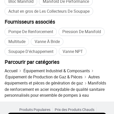
Bloc Manifold
Manifold De Performance
7. Mangues en acier inoxydable, manway de type
pression, manway sans pression, manway ronde, manway
Achat en gros de Les Collecteurs De Soupape
rectangulaire
Fournisseurs associés
8. Filtres en acier inoxydable, filtre en y, filtre en ligne, filtre
en L, filtre de boîtier
Pompe De Renforcement
Pression De Manifold
ce que nous faisons pour le contrôle de qualité:
Multitude
Vanne À Bride
1. Analyse et inspection des matériaux
Soupape D'échappement
Vanne NPT
2. Inspection des dimensions
Parcourir par catégories
3. Test de pression
Accueil
Équipement Industriel & Composants
Équipement de Production de Gaz & Pièces
Autres
4. Suggestion de sélection dans les vannes,
équipements et pièces de génération de gaz
Manifolds
5. Guide d'installation
de renforcement en acier inoxydable de qualité sanitaire
personnalisés pour ensemble de pompes à eau
Choisissez Ezo, plus de mal de tête. Réservoirs et
composants en acier inoxydable, nous sommes
professionnels.
Produits Populaires
Prix des Produits Chauds