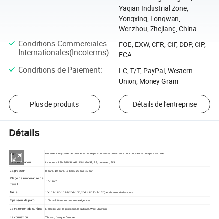
Yaqian Industrial Zone,
Yongxing, Longwan,
Wenzhou, Zhejiang, China
Conditions Commerciales
FOB, EXW, CFR, CIF, DDP, CIP,
Internationales(Incoterms)
:
FCA
Conditions de Paiement
:
LC, T/T, PayPal, Western
Union, Money Gram
Plus de produits
Détails de l'entreprise
Détails
Nom
En acier inoxydable de qualité sanitaire personnalisés collecteurs pour booster la pompe à eau fixé
La spécification
La norme ASME/ANSI, API, DIN, GOST, BS, comme l', JIS
La pression
8 bars, 10 bars, 16 bars, 25 bar, 40 bar
Plage de température de
10-110°C
travail
Taille
1"x1",1-1/4"x1",1-1/2"x1-1/4",2"x1-1/4",3"x2-1/2"(détails sont ci-dessous)
Épaisseur de paroi
1.0Mm-3.0mm ou que vos exigences
Le traitement de surface
L'électrolyse, le polissage,le sablage,Wire Drawing
La connexion
Thread, flasque, Groove