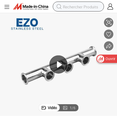
sonnalisés pour ensemble de pompes à eau
Manifolds de renforcement en acier inoxydable de qualité sanitaire per
Ouvrir
Vidéo
1
/
6