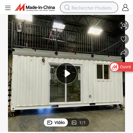
es Maison de conteneur extensible portable préfabriquée
Structure en acier extensible de haute qualité 20FT 30FT 40FT 2 chambr
Ouvrir
Vidéo
1
/
1