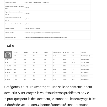
Résistance au vent
Grade 10vent, vitesse du vent ≤ 120 km/h.
Résistance aux tremblements de
Grade 8
terre
Capacité de charge de neige des
0,6kn/m2
toitures
Capacité de charge active du
0,6kn/m2
toitures
Chargement mural autorisé
0,6kn/m2
Délai de livraison
Environ 14 jours ouvrables
Colonne/poutre
Flexion de la plaque d'acier;Epaisseur:2.3mm ou personnalisée
Accessoire d'angle
Flexion de la plaque d'acier;Epaisseur:4mm;couleur:blanc ou personnalisé.
-- taille --
MODÈLE
L(CM)
W(CM)
W1(CM)
H (CM)
Surface (m2)
N.W.(kg)
M3
Charger
230460
230
460
60
248.5
10.58
500
3.4
20 JEUX/40HQ
10 PI
295
630
220
248
18
850
16.1
4 JEUX/40HQ
20 PI
590
630
220
248
36
2500
32.2
2 JEUX/40HQ
20 PI-W70
590
480
70
248
28
2200
10.2
6 JEUX/40HQ
20 PI-W110
590
520
110
248
30.68
2350
16.1
4 JEUX/40HQ
30 PIEDS
900
630
220
248
56.7
3500
49.1
1 JEU/40HQ
40 PI
1180
630
220
248
74
5000
64.4
1 JEU/40HQ
40 PI-OT
1120
695
200
300
77.8
5000
67.2
1 JEU/40HQ
Catégorie Structure Avantage:1.une salle de conteneur peut
accueillir 5 lits, croyez-le va résoudre vos problèmes de vie !!!
2.pratique pour le déplacement, le transport, le nettoyage à l'eau.
3.durée de vie : 30 ans 4.bonne étanchéité, insonorisation,