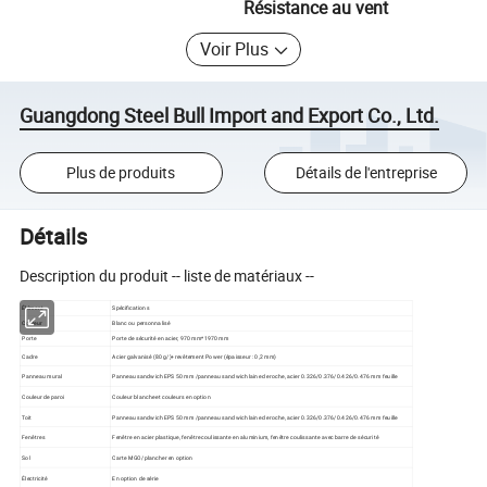
Résistance au vent
Voir Plus
Guangdong Steel Bull Import and Export Co., Ltd.
Plus de produits
Détails de l'entreprise
Détails
Description du produit -- liste de matériaux --
Élément
Spécifications
Couleur
Blanc ou personnalisé
Porte
Porte de sécurité en acier, 970 mm*1970 mm
Cadre
Acier galvanisé (80 g/)+revêtement Power (épaisseur : 0,2 mm)
Panneau mural
Panneau sandwich EPS 50 mm /panneau sandwich laine de roche, acier 0.326/0.376/0.426/0.476 mm feuille
Couleur de paroi
Couleur blanche et couleurs en option
Toit
Panneau sandwich EPS 50 mm /panneau sandwich laine de roche, acier 0.326/0.376/0.426/0.476 mm feuille
Fenêtres
Fenêtre en acier plastique, fenêtre coulissante en aluminium, fenêtre coulissante avec barre de sécurité
Sol
Carte MGO/plancher en option
Électricité
En option de série