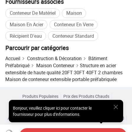
Fournisseurs associés
Conteneur De Matériel
Maison
Maison En Acier
Conteneur En Verre
Récipient D'eau
Conteneur Standard
Parcourir par catégories
Accueil
Construction & Décoration
Bâtiment
Préfabriqué
Maison Conteneur
Structure en acier
extensible de haute qualité 20FT 30FT 40FT 2 chambres
Maison de conteneur extensible portable préfabriquée
Produits Populaires
Prix des Produits Chauds
Produits Chauds en Gros
Acheteur Vedette de
Site PC
Bonjour
,
veuillez cliquer ici pour contacter le
Aperçus
fournisseur pour plus d'informations.
À Propos de
Accord d’Utilisateur
Politique de Confidentialité
Contact