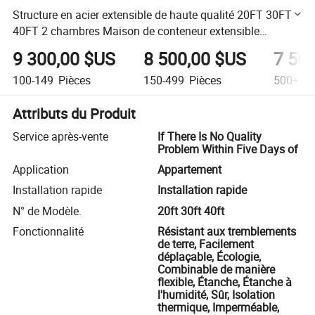
Structure en acier extensible de haute qualité 20FT 30FT
40FT 2 chambres Maison de conteneur extensible
portable préfabriquée
9 300,00 $US
8 500,00 $US
7 50
100-149
Pièces
150-499
Pièces
500+
Pi
Attributs du Produit
Service après-vente
If There Is No Quality
Problem Within Five Days of
Application
Appartement
Installation rapide
Installation rapide
N° de Modèle.
20ft 30ft 40ft
Fonctionnalité
Résistant aux tremblements
de terre, Facilement
déplaçable, Écologie,
Combinable de manière
flexible, Étanche, Étanche à
l'humidité, Sûr, Isolation
thermique, Imperméable,