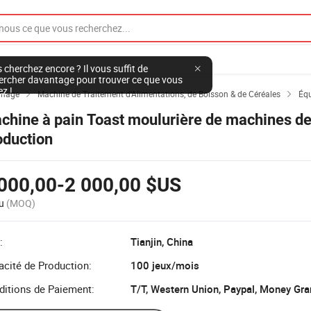
 cherchez encore ? Il vous suffit de
ercher davantage pour trouver ce que vous
ez !
nnage
Machine de Traitement d'Alimentations, de Boisson & de Céréales
Équ


chine à pain Toast moulurière de machines d
oduction
000,00-2 000,00 $US
u
(MOQ)
:
Tianjin, China
cité de Production:
100 jeux/mois
ditions de Paiement:
T/T, Western Union, Paypal, Money Gr