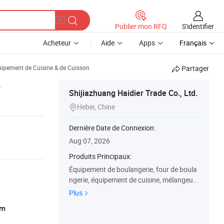
S'identifier
Publier mon RFQ
Acheteur
Aide
Apps
Français
ipement de Cuisine & de Cuisson
Partager
e
Shijiazhuang Haidier Trade Co., Ltd.
Hebei, Chine

Dernière Date de Connexion:
Aug 07, 2026
Produits Principaux:
Équipement de boulangerie, four de boula
ngerie, équipement de cuisine, mélangeur
de pâte à pâtisserie, machine à grignoter,
Plus
Equipement de restauration, Equipement
am
de restaurant, machine à pain, machine à
biscuits, machine à paquet