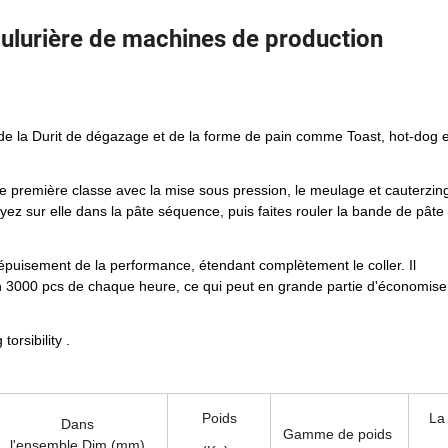
ulurière de machines de production
de la Durit de dégazage et de la forme de pain comme Toast, hot-dog e
de première classe avec la mise sous pression, le meulage et cauterzin
yez sur elle dans la pâte séquence, puis faites rouler la bande de pâte 
s épuisement de la performance, étendant complètement le coller. Il
n 3000 pcs de chaque heure, ce qui peut en grande partie d'économise
orsibility .
Poids
La
Dans
Gamme de poids
l'ensemble Dim (mm)