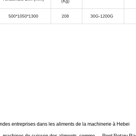
(Kg)
500*1050*1300
208
30G-1200G
ndes entreprises dans les aliments de la machinerie à Hebei
e machines de cuisson des aliments, comme
Pont Rotary Rack