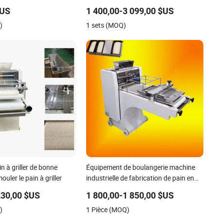
la fabrication de pains longs, petits
$US
1 400,00-3 099,00 $US
pains, toasts, mini automat, coupe
)
1 sets (MOQ)
baguette, mouleur pliant à vendre
n à griller de bonne
Équipement de boulangerie machine
ouler le pain à griller
industrielle de fabrication de pain en
tranches ligne de production de pain
230,00 $US
1 800,00-1 850,00 $US
machines boulangerie maintien de la
)
1 Pièce (MOQ)
forme pétrin à pain machine à toaster