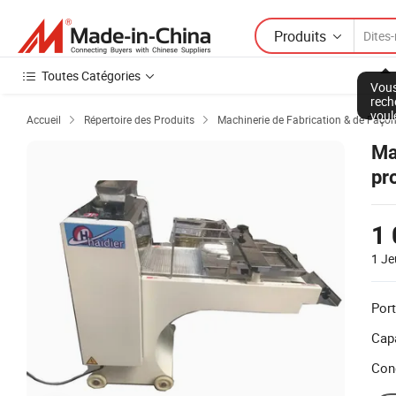
Produits
Toutes Catégories
Vous
rech
voul
Accueil
Répertoire des Produits
Machinerie de Fabrication & de Faço


Ma
pr
1 
1 Je
Port
Capa
Con