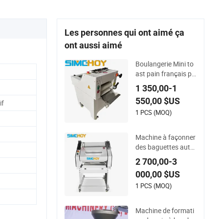
Les personnes qui ont aimé ça
ont aussi aimé
Boulangerie Mini to
ast pain français pâ
te de baguette faço
1 350,00-1
nnant moule à pres
550,00 $US
ser Machine
if
1 PCS (MOQ)
Machine à façonner
des baguettes auto
matique pour pain f
2 700,00-3
rançais
000,00 $US
1 PCS (MOQ)
Machine de formati