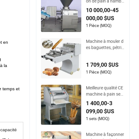
on de pain à hambu
rger en acier inoxyd
10 000,00-45
able industriel à gra
000,00 $US
nde vitesse pour divi
ser et mouler la pâte
1 Pièce (MOQ)
Machine à mouler d
t en
es baguettes, pétrir l
a pâte, rouler des pa
g
ins pita, former et m
1 709,00 $US
ouler
à la
1 Pièce (MOQ)
Meilleure qualité CE
r temps et
machine à pain sem
i-automatique com
1 400,00-3
merciale pour la fab
099,00 $US
rication de pains lon
gs, petits pains, toa
1 sets (MOQ)
sts, mini automat, c
 capacité
oupe baguette, mou
Machine à façonner
leur pliant à vendre