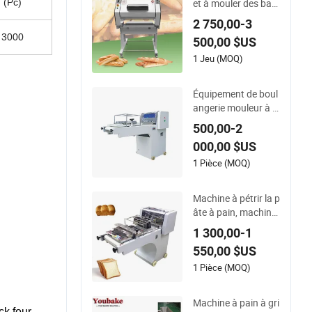
et à mouler des bag
(Pc)
uettes de pain franç
2 750,00-3
ais automatique
3000
500,00 $US
1 Jeu (MOQ)
Équipement de boul
angerie mouleur à p
ain machine à pâtis
500,00-2
serie
000,00 $US
1 Pièce (MOQ)
Machine à pétrir la p
âte à pain, machine
à façonner la pâte,
1 300,00-1
machine à rouler la
550,00 $US
pâte
1 Pièce (MOQ)
Machine à pain à gri
 four,