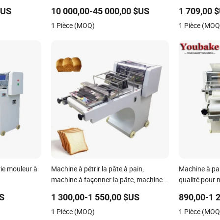
industriel à grande vitesse pour diviser
mouler
$US
10 000,00-45 000,00 $US
1 709,00 
et mouler la pâte
1 Pièce (MOQ)
1 Pièce (MOQ
ie mouleur à
Machine à pétrir la pâte à pain,
Machine à pai
machine à façonner la pâte, machine à
qualité pour m
rouler la pâte
US
1 300,00-1 550,00 $US
890,00-1 
1 Pièce (MOQ)
1 Pièce (MOQ