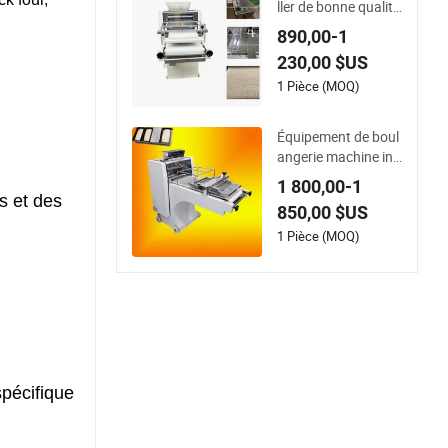
ller de bonne qualité
.
pour mouler le pain
890,00-1
à griller
230,00 $US
1 Pièce (MOQ)
Équipement de boul
angerie machine ind
ustrielle de fabricati
1 800,00-1
on de pain en tranc
s et des
850,00 $US
hes ligne de product
ion de pain machine
1 Pièce (MOQ)
s boulangerie mainti
en de la forme pétri
n à pain machine à t
oaster
spécifique