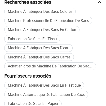
tant que marque célèbre de Wenzhou, la marque célèbre
Recherches associées
de Wenzhou ; la machine à lanterne automatique de balle
Machine À Fabriquer Des Sacs Colorés
de couleur a été reconnue dans la ville de Ruian Prix pour
le progrès en sciences et technologie.
Machine Professionnelle De Fabrication De Sacs
Merci de vous avoir main dans la main, marchez avec
Machine À Fabriquer Des Sacs En Carton
vous en chemin, nous continuerons à respecter l'objectif
de « Service à la clientèle, avantage mutuel et gagnant-
Fabrication De Sacs En Tissu
gagnant, " nous ferons de notre mieux pour offrir le
Machine À Fabriquer Des Sacs D'eau
meilleur prix avec la meilleure qualité et les services et
pour satisfaire les demandes individuées pour vous.
Machine À Fabriquer Des Sacs Carrés
Espérons que notre coopération sera à long terme ainsi
que l'amitié.
Achat en gros de Machine De Fabrication De Sacs Non Tiss&eacute;e
Fournisseurs associés
Machine À Fabriquer Des Sacs En Plastique
Machine Automatique De Fabrication De Sacs
Fabrication De Sacs En Papier