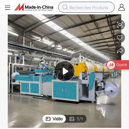
 sacs T-shirt (WFB-B)
Machine de fabrication de sacs non tissés Hero Brand pour sacs à dos et
Ouvrir
Vidéo
1
/
1