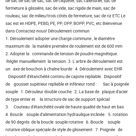
de sac de sac de sac, sac de cliqueter, sac calendrier, sac de
fermeture à glissière, sac de vide, sac rigide de main, sac de
rouleau, sac de milieu/trois côtés de fermeture, sac de riz ETC Le
sac est en HDPE, PEBD, PE, PP, OPP, BOPP, PVC, etc Bienvenue
dans Contactez-nous! Déroulement commun
1. Déroulement adopter une charge commune , le diamètre
maximum de la matière première de roulement est de 600 mm
2. Adopter la commande de tension de poudre magnétique.
Régler manuellement la tension. 3. L' arbre de déroulement est
un axe de bouchon à chaîne lourde 4. Déroulement avec EHR
Dispositif d'étanchéité continu de capote repliable. Dispositif
de gousset supérieur repliable et inférieur rond : Sac à poignée
souple 1. Dérouleur double couche 2. La base de plaque d'acier
de type entier et la structure de sac de support spécial.
3. Couteau d'étanchéité ovale de haute qualité de haut en bas
4. Boucle souple d'alimentation hydraulique inclinée 5. rotation
de 90 degrés de la boucle souple rotative 6. Boucle souple
rotative oblique spéciale de style de glissement 7. Poignée de