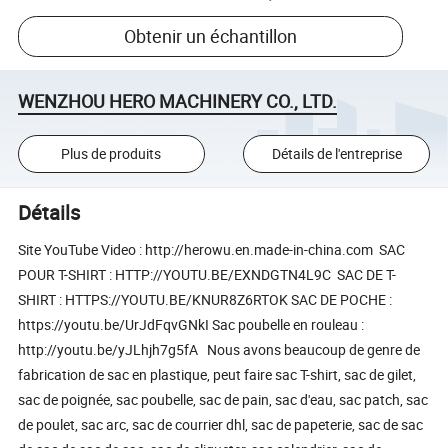
Obtenir un échantillon
WENZHOU HERO MACHINERY CO., LTD.
Plus de produits
Détails de l'entreprise
Détails
Site YouTube Video : http://herowu.en.made-in-china.com SAC
POUR T-SHIRT : HTTP://YOUTU.BE/EXNDGTN4L9C SAC DE T-
SHIRT : HTTPS://YOUTU.BE/KNUR8Z6RTOK SAC DE POCHE :
https://youtu.be/UrJdFqvGNkI Sac poubelle en rouleau :
http://youtu.be/yJLhjh7g5fA Nous avons beaucoup de genre de
fabrication de sac en plastique, peut faire sac T-shirt, sac de gilet,
sac de poignée, sac poubelle, sac de pain, sac d'eau, sac patch, sac
de poulet, sac arc, sac de courrier dhl, sac de papeterie, sac de sac