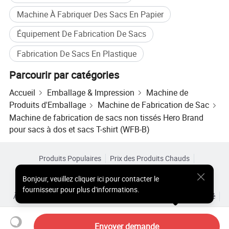
Machine À Fabriquer Des Sacs En Papier
Équipement De Fabrication De Sacs
Fabrication De Sacs En Plastique
Parcourir par catégories
Accueil
Emballage & Impression
Machine de
Produits d'Emballage
Machine de Fabrication de Sac
Machine de fabrication de sacs non tissés Hero Brand
pour sacs à dos et sacs T-shirt (WFB-B)
Produits Populaires
Prix des Produits Chauds
Produits Chauds en Gros
Acheteur Vedette de
Site PC
Bonjour
,
veuillez cliquer ici pour contacter le
Aperçus
fournisseur pour plus d'informations.
À Propos de
Accord d’Utilisateur
Politique de Confidentialité
Contact
Copyright © 2026 Focus Technology Co., Ltd. All Rights Reserved
Envoyer demande