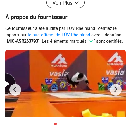
Voir Plus
À propos du fournisseur
Ce fournisseur a été audité par TÜV Rheinland. Vérifiez le
rapport sur
le site officiel de TÜV Rheinland
avec l'identifiant
"
MIC-ASR263793
". Les éléments marqués "
" sont certifiés.
FAQ:
Q1: Le terrain de jeu peut-il être personnalisé?
Oui. Veuillez nous envoyer un fichier CAO ou un
dessin simple de votre aire de jeu avec des
dimensions précises, et faites-nous savoir la