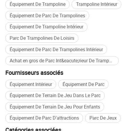
Équipement De Trampoline
Trampoline Intérieur
Q5: Avec combien de clients avez-vous travaillé
Équipement De Parc De Trampolines
et quels sont les retours?
Équipement De Trampoline Intérieur
Parc De Trampolines De Loisirs
Nous avons travaillé avec de nombreux clients
Équipement De Parc De Trampolines Intérieur
du monde entier, y compris l'Australie,
Achat en gros de Parc Int&eacute;rieur De Trampoline
l'Amérique, la Roumanie, l'Albanie, la Finlande,
Fournisseurs associés
la Russie, la Lituanie, l'Italie, la Suisse, l'Estonie,
l'Allemagne, l'Ukraine, la Malaisie, l'Espagne,
Équipement Intérieur
Équipement De Parc
l'Afrique du Sud, Israël, le Liban, le Mexique, le
Équipement De Terrain De Jeu Dans Le Parc
Chili, etc.
Équipement De Terrain De Jeu Pour Enfants
Autre que quelques défauts survenus pendant
Équipement De Parc D'attractions
Parc De Jeux
l'expédition, la plupart de nos clients sont
Catégories associées