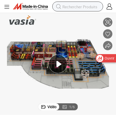
ur intérieur et extérieur
Grand équipement de parc de trampoline carré amusant de grande taille po
Ouvrir
Vidéo
1
/
6