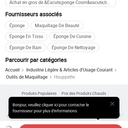
Achat en gros de &Eacute;ponge Cosm&eacute;tique
Fournisseurs associés
Éponge
Maquillage De Beauté
Éponge En Tissu
Éponge De Cuisine
Éponge De Bain
Éponge De Nettoyage
Parcourir par catégories
Le matériau ultra-doux de la poudre de poudre de
Accueil
Industrie Légère & Articles d'Usage Courant
bouffée offre une expérience douce de l'application
Outils de Maquillage
Houppette
de peau, et aide également le maquillage comme
la fondation pour s'adapter uniformément et créer
Produits Populaires
Prix des Produits Chauds
Produits Chauds en Gros
Acheteur Vedette de
Site PC
un effet de maquillage naturel
Bonjour
,
veuillez cliquer ici pour contacter le
Aperçus
fournisseur pour plus d'informations.
À Propos de
Accord d’Utilisateur
Politique de Confidentialité
Contact