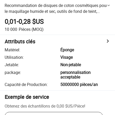
Recommandation de disques de coton cosmétiques pour
le maquillage humide et sec, outils de fond de teint,
éponges de beauté, coussin cosmétique
0,01-0,28 $US
10 000
Pièces
(MOQ)
Attributs clés
Matériel
:
Éponge
Utilisation
:
Visage
Jetable
:
Non-jetable
package
:
personnalisation
acceptable
Capacité de Production
:
50000000 pièces/an
Exemple de service
Obtenez des échantillons de
0,00 $US
/
Pièce
!