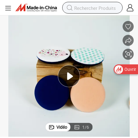
Ouvrir
Vidéo
1
/
6