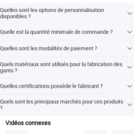
Pour être un partenaire fiable !
Quelles sont les options de personnalisation
disponibles ?
Nous proposons des options de personnalisation pour le
Quelle est la quantité minimale de commande ?
logo, le design, la couleur, la livraison et la taille.
La quantité minimale de commande est de 300 paires.
Quelles sont les modalités de paiement ?
Nous acceptons les paiements par lettre de crédit (LC),
Quels matériaux sont utilisés pour la fabrication des
virement bancaire (T/T), documents contre paiement
gants ?
(D/P), PayPal et Western Union.
Les gants sont dotés d'une paume en cuir synthétique et
Quelles certifications possède le fabricant ?
d'un tissu extensible et respirant.
Le fabricant est certifié ISO9001: 2015 et BSCI.
Quels sont les principaux marchés pour ces produits
?
Les principaux marchés comprennent l'Amérique du Nord,
Vidéos connexes
l'Amérique du Sud et l'Europe.