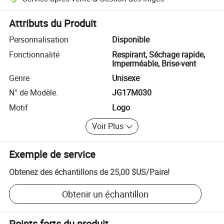
Résolution des litiges assistée par la plateforme, y compris les rembo
Attributs du Produit
Personnalisation
Disponible
Fonctionnalité
Respirant, Séchage rapide,
Imperméable, Brise-vent
Genre
Unisexe
N° de Modèle.
JG17M030
Motif
Logo
Voir Plus
Exemple de service
Obtenez des échantillons de
25,00 $US
/
Paire
!
Obtenir un échantillon
Points forts du produit