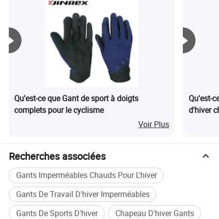
Qu'est-ce que Gant de sport à doigts
Qu'est-c
complets pour le cyclisme
d'hiver c
extérieur
Voir Plus
Recherches associées
Gants Imperméables Chauds Pour L'hiver
Tous les designs OEM personnalisés sont les bienvenus !
Gants De Travail D'hiver Imperméables
Gants De Sports D'hiver
Chapeau D'hiver Gants