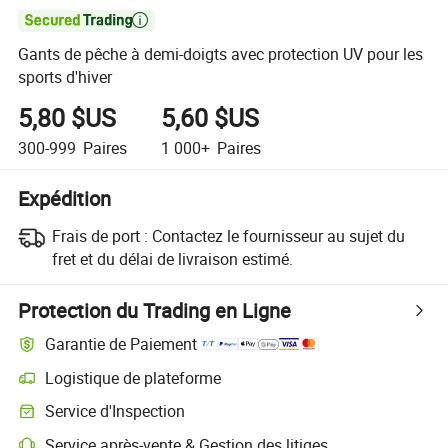

Gants de pêche à demi-doigts avec protection UV pour les
sports d'hiver
5,80 $US
5,60 $US
300-999
Paires
1 000+
Paires
Expédition
Frais de port :
Contactez le fournisseur au sujet du
fret et du délai de livraison estimé.
Protection du Trading en Ligne
Garantie de Paiement
Logistique de plateforme
Suivi d'expédition plus clair avec des logistiques prises en charge par 
Service d'Inspection
Inspection préalable à l'expédition optionnelle pour des contrôles de qu
Service après-vente & Gestion des litiges