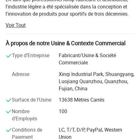
l'industrie légère a été spécialisée dans la conception et
l'innovation de produits pour sportifs de trois décennies.
Nous avons l'équipe de professionnels de conception et
Voir Tout
de vente, nous espérons que nous pouvons fournir le
meilleur service à nos clients. Nous avons modernisé les
installations dans notre parc industriel situé à Quanzhou,
À propos de notre Usine & Contexte Commercial
en Chine. Notre parc industriel couvre 66, 000 mètres
Type d'Entreprise
Fabricant/Usine & Société
carrés. Nous nous conformons avec système de gestion
Commerciale
de qualité rigoureux et exhaustif de règlements de la
production et a attribué la certification ISO9001 : 2008,
Adresse
Xinqi Industrial Park, Shuangyang,
nous sommes également le BSCI membre.
Luojiang Quanzhou, Quanzhou,
Fujian, China
Notre parc industriel couvre 66, 000 mètres carrés et peut
accueillir plus de 200 empolyees. Nous travaillons de
Surface de l'Usine
13638 Mètres Carrés
concert avec de nombreuses marques de renommée
Nombre
100
internationale et les entreprises et le développement de
d'Employés
produits pour eux.
Conditions de
LC, T/T, D/P, PayPal, Western
Notre société fournit des différents types de produits. Nos
Paiement
Union
principaux produits sont des sacs de sport et des gants,