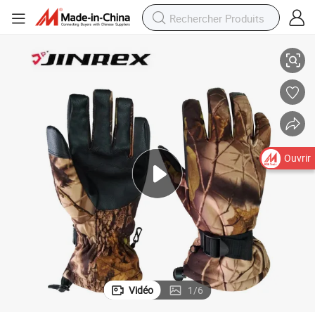
;hiver
Gants de pêche à demi-doigts avec protection UV pour les sports d&#039
Ouvrir
Vidéo
1
/
6