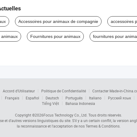
Actuelles
aux
Accessoires pour animaux de compagnie
accessoires 
r animaux
Fournitures pour animaux
fournitures pour anim
Accord d’Utilisateur
Politique de Confidentialité
Contacter Made-in-China.
Français
Español
Deutsch
Português
Italiano
Русский язык
Tiếng Việt
Bahasa Indonesia
Copyright ©2026
Focus Technology Co., Ltd.
Tous droits réservés.
 et d'autres versions linguistiques du site. S'il y a un certain conflit, la version ang
la reconnaissance et l'acceptation de nos Termes & Conditions.