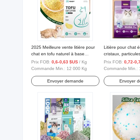
2025 Meilleure vente litière pour
Litière pour chat 
chat en tofu naturel à base
cristaux, particules
d'amidon de maïs fabriquée à
pour chat sans od
Prix FOB:
0,6-0,63 $US
/ Kg
Prix FOB:
0,72-0,
partir de soja litière pour chat tofu
Commande Min.:
12 000 Kg
Commande Min.:
en vrac
Envoyer demande
Envoyer 