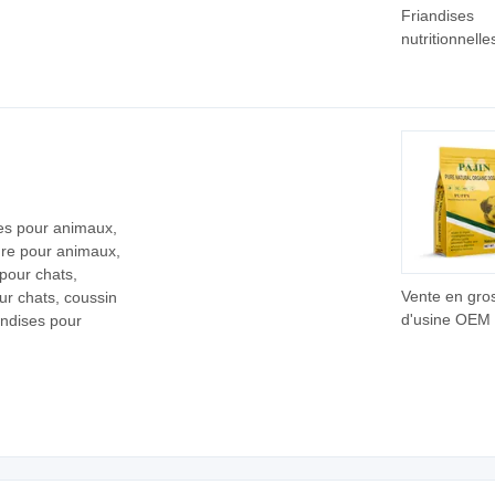
Friandises
nutritionnelle
chiens et cha
filet de canar
tendre
es pour animaux,
ure pour animaux,
 pour chats,
Vente en gro
our chats, coussin
d'usine OE
andises pour
nourriture nat
en granulés 
chiens et cha