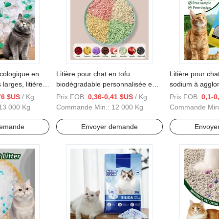
écologique en
Litière pour chat en tofu
Litière pour cha
 larges, litière
biodégradable personnalisée en
sodium à agglom
eur
usine, sans poussière, parfumée,
facile à nettoye
76 $US
/ Kg
Prix FOB:
0,36-0,41 $US
/ Kg
Prix FOB:
0,1-0
disponible en plusieurs couleurs
litière en bento
13 000 Kg
Commande Min.:
12 000 Kg
Commande Min
6L
demande
Envoyer demande
Envoye