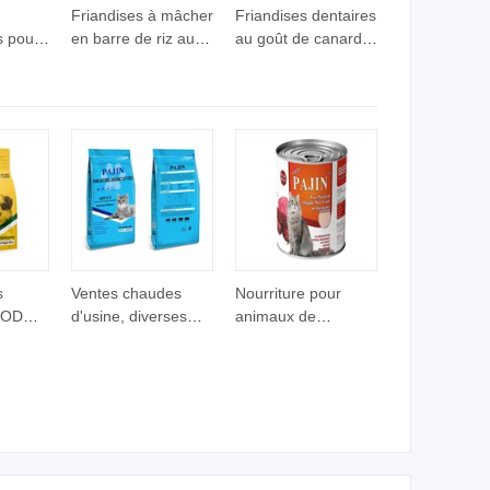
Friandises à mâcher
Friandises dentaires
s pour
en barre de riz au
au goût de canard
ts en
mouton pour chiens,
pour chiens,
d
collation,
nettoyage des
supplément
dents, nourriture
alimentaire pour
pour animaux
animaux
s
Ventes chaudes
Nourriture pour
M ODM
d'usine, diverses
animaux de
urelle
formes de nourriture
compagnie
pour
pour animaux,
personnalisée,
ts
OEM, nourriture
différentes saveurs,
sèche pour chiens
nourriture humide
et chats
en conserve pour
chats