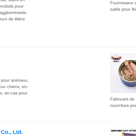
Fournisseur 
 produits pour
sable pour lit
e agglomérante,
pour chats
urs de litière
économique,
agglomérant f
litière pour c
biodégradabl
emballage 
pour détaillan
d'animaux
s pour animaux,
pour chiens, en-
s, en-cas pour
Fabricant de
nourriture po
animaux de
compagnie e
Chine, étique
OEM, saveur
Co., Ltd.