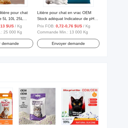
itière pour chat
Litière pour chat en vrac OEM
e 5L 10L 25L
Stock adéquat Indicateur de pH
at à agglomération
Litière pour chat
,13 $US
/ Kg
Prix FOB:
0,72-0,76 $US
/ Kg
ble de litière pour
.:
25 000 Kg
Commande Min.:
13 000 Kg
te
r demande
Envoyer demande