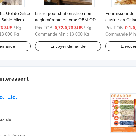
8L Gel de Silice
Litière pour chat en silice non
Fournisseur de l
Sable Micro
agglomérante en vrac OEM ODM
d'usine en Chin
ns Poussière
litière en cristal pour chat
Litière pour ch
76 $US
/ Kg
Prix FOB:
0,72-0,76 $US
/ Kg
Prix FOB:
0,1-0
forte en gros sa
13 000 Kg
Commande Min.:
13 000 Kg
Commande Min
chat en bentoni
demande
Envoyer demande
Envoye
intéressent
., Ltd.
rciale
ite, litière en