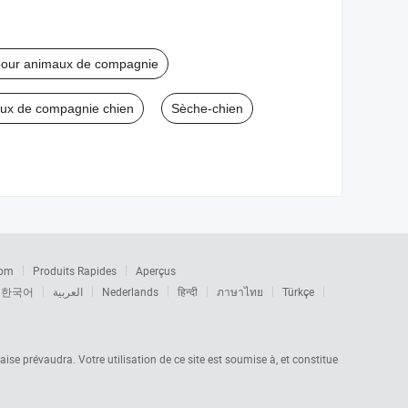
pour animaux de compagnie
aux de compagnie chien
Sèche-chien
com
Produits Rapides
Aperçus
한국어
العربية
Nederlands
हिन्दी
ภาษาไทย
Türkçe
laise prévaudra. Votre utilisation de ce site est soumise à, et constitue