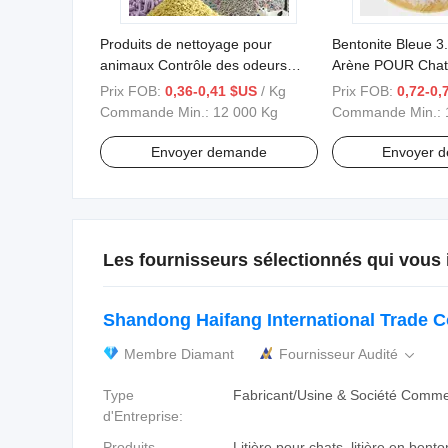
Produits de nettoyage pour
Bentonite Bleue 3.
animaux Contrôle des odeurs
Arène POUR Chat 
2.0mm Litière pour chat en tofu
Cristal Litière Sa
Prix FOB:
0,36-0,41 $US
/ Kg
Prix FOB:
0,72-0,
sans poussière et agglomérante
Commande Min.:
12 000 Kg
Commande Min.:
Envoyer demande
Envoyer 
Les fournisseurs sélectionnés qui vous 
Shandong Haifang International Trade Co
Membre Diamant
Fournisseur Audité

Type
Fabricant/Usine & Société Comme
d'Entreprise:
Produits
Litière pour chats, litière en benton