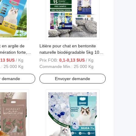
t en argile de
Litière pour chat en bentonite
ération forte,
naturelle biodégradable 5kg 10kg
r, sans poussière,
20kg Tailles agglomérantes
,13 $US
/ Kg
Prix FOB:
0,1-0,13 $US
/ Kg
nite premium
absorbantes parfumées litière
.:
25 000 Kg
Commande Min.:
25 000 Kg
pour chat en bentonite écrasée
r demande
Envoyer demande