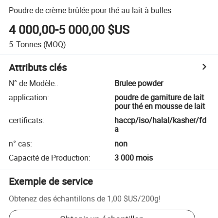
Poudre de crème brûlée pour thé au lait à bulles
4 000,00-5 000,00 $US
5
Tonnes
(MOQ)
Attributs clés
N° de Modèle.
:
Brulee powder
application
:
poudre de garniture de lait
pour thé en mousse de lait
certificats
:
haccp/iso/halal/kasher/fd
a
n° cas
:
non
Capacité de Production
:
3 000 mois
Exemple de service
Obtenez des échantillons de
1,00 $US
/
200g
!