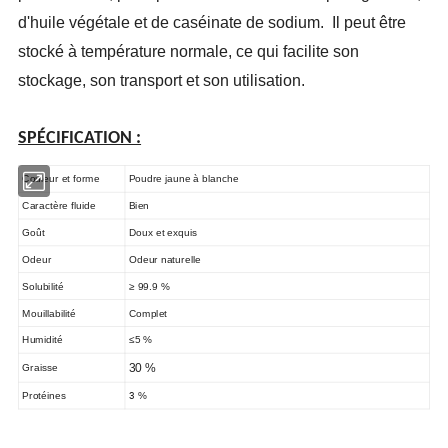
d'huile végétale et de caséinate de sodium. Il peut être
stocké à température normale, ce qui facilite son
stockage, son transport et son utilisation.
SPÉCIFICATION :
Couleur et forme
Poudre jaune à blanche
Caractère fluide
Bien
Goût
Doux et exquis
Odeur
Odeur naturelle
Solubilité
≥
99.9 %
Mouillabilité
Complet
Humidité
≤
5 %
Graisse
30 %
3
Protéines
%