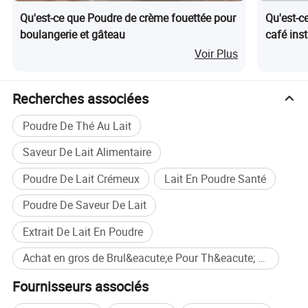
Qu'est-ce que Poudre de crème fouettée pour
Qu'est-c
boulangerie et gâteau
café ins
Voir Plus
Recherches associées
Poudre De Thé Au Lait
Saveur De Lait Alimentaire
TRANSPORT :
1, habituellement par mer, par rail, ou composé
Poudre De Lait Crémeux
Lait En Poudre Santé
2, en attendant, la voie aérienne est disponible en fonction des
Poudre De Saveur De Lait
besoins des clients, nous faisons de notre mieux pour répondre à vos
besoins
Extrait De Lait En Poudre
Achat en gros de Brul&eacute;e Pour Th&eacute; Au Lait
DÉLAI DE LIVRAISON :
Fournisseurs associés
Expédition rapide et généralement votre exigence
de délai de
livraison est possible