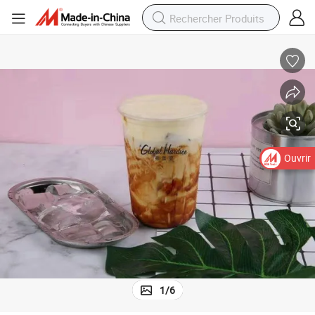
Ouvrir
1
/
6