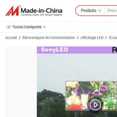
Produits
Toutes Catégories
Accueil
Électroniques de Consommation
Affichage LED
Écra
Images du produit de Extérieur étanche P5/P6/P8/P10 écran vidéo num