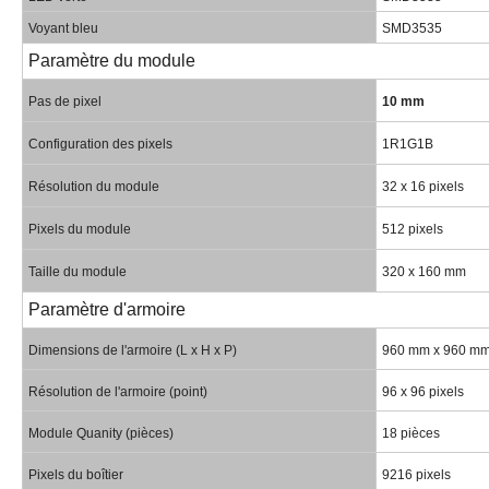
Voyant bleu
SMD3535
Paramètre du module
Pas de pixel
10 mm
Configuration des pixels
1R1G1B
Résolution du module
32 x 16 pixels
Pixels du module
512 pixels
Taille du module
320 x 160 mm
Paramètre d'armoire
Dimensions de l'armoire (L x H x P)
960 mm x 960 mm
Résolution de l'armoire (point)
96 x 96 pixels
Module Quanity (pièces)
18 pièces
Pixels du boîtier
9216 pixels