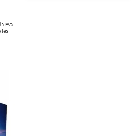
t vives.
e les