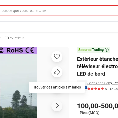
n LED extérieur
érique téléviseur électronique géant Affichage publicitaire commercial

Extérieur étanch
téléviseur électr
LED de bord
Shenzhen Seny Tec
Trouver des articles similaires
5.0
(2 C
Tarifs
100,00-500,
1 Pièce(MOQ)