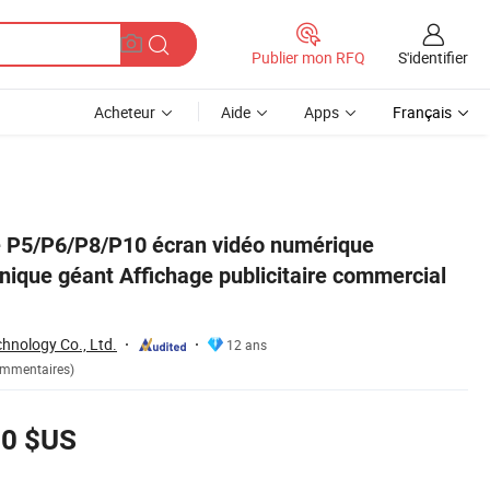
S'identifier
Publier mon RFQ
Acheteur
Aide
Apps
Français
 LED de bord
e P5/P6/P8/P10 écran vidéo numérique
onique géant Affichage publicitaire commercial
hnology Co., Ltd.
12 ans
ommentaires)
00 $US