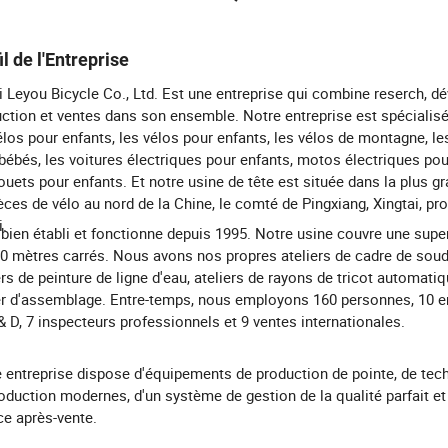
il de l'Entreprise
 Leyou Bicycle Co., Ltd. Est une entreprise qui combine reserch, dé
ction et ventes dans son ensemble. Notre entreprise est spécialis
élos pour enfants, les vélos pour enfants, les vélos de montagne, les
bébés, les voitures électriques pour enfants, motos électriques pou
jouets pour enfants. Et notre usine de tête est située dans la plus g
èces de vélo au nord de la Chine, le comté de Pingxiang, Xingtai, pr
.
t bien établi et fonctionne depuis 1995. Notre usine couvre une super
0 mètres carrés. Nous avons nos propres ateliers de cadre de sou
ers de peinture de ligne d'eau, ateliers de rayons de tricot automatiq
er d'assemblage. Entre-temps, nous employons 160 personnes, 10 
& D, 7 inspecteurs professionnels et 9 ventes internationales.
 entreprise dispose d'équipements de production de pointe, de tec
oduction modernes, d'un système de gestion de la qualité parfait et
ce après-vente.