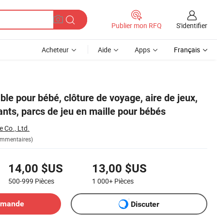
S'identifier
Publier mon RFQ
Acheteur
Aide
Apps
Français
able pour bébé, clôture de voyage, aire de jeux,
ants, parcs de jeu en maille pour bébés
 Co., Ltd.
ommentaires)
14,00 $US
13,00 $US
500-999
Pièces
1 000+
Pièces
emande
Discuter