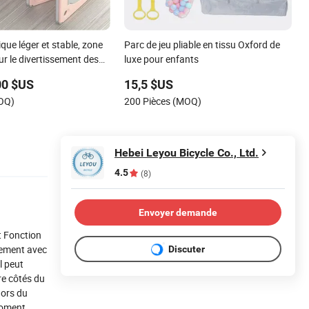
ique léger et stable, zone
Parc de jeu pliable en tissu Oxford de
r le divertissement des
luxe pour enfants
'intérieur et dans le jardin
00 $US
15,5 $US
MOQ)
200 Pièces (MOQ)
Hebei Leyou Bicycle Co., Ltd.
4.5
(8)
Envoyer demande
t Fonction
lement avec
Discuter
l peut
re côtés du
hors du
 moment