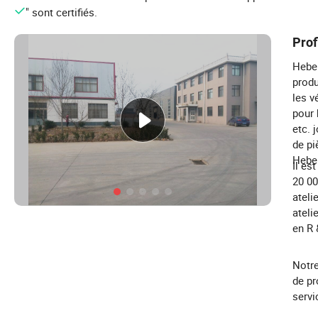
" sont certifiés.
Prof
Hebei
produ
les v
pour 
etc. 
de pi
Hebei
Il es
20 00
ateli
ateli
en R 
Notre
de pr
servi