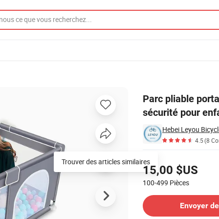
, aire de jeux, sécurité pour enfants, parcs de jeu en maille pour bébés
Parc pliable port
sécurité pour enf
Hebei Leyou Bicycle
4.5
(8 C
Tarifs
Trouver des articles similaires
15,00 $US
100-499
Pièces
Contacter le Fournisseur
Envoyer d