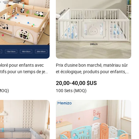
oloré pour enfants avec
Prix d'usine bon marché, matériau sûr
ctifs pour un temps de jeu
et écologique, produits pour enfants,
aire de jeux intérieure, parc pour
20,00-40,00 $US
enfants
(MOQ)
100 Sets (MOQ)