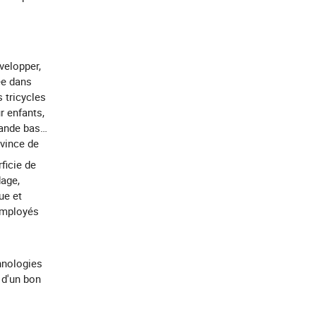
velopper,
ée dans
 tricycles
r enfants,
rande base
ovince de
ficie de
dage,
ue et
employés
hnologies
 d'un bon