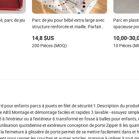
é, parc de jeu
Parc de jeu pour bébé extra large avec
Parc en plast
structure renforcée et maille. Parfait
spacieuse pou
pour un espace de jeu intérieur pour les
tout-petits à l
14,8 $US
10,00-30,
tout-petits actifs
200 Pièces (MOQ)
10 Pièces (
rd pour enfants parcs à jouets en filet de sécurité 1.Description du produi
que ABS Montage et démontage faciles et rapides 3.lavable - essuyez simp
é à l'intérieur ou à l'extérieur 6.transformé en fosse à balles pour enfants, i
ilisation quotidienne et extérieure conception de porte Zipper 8.les quat
la fermeture à glissière de porte permet de se mettre facilement dans et 
nt pour ranger les couches et autres articles, pratique à utiliser à tout