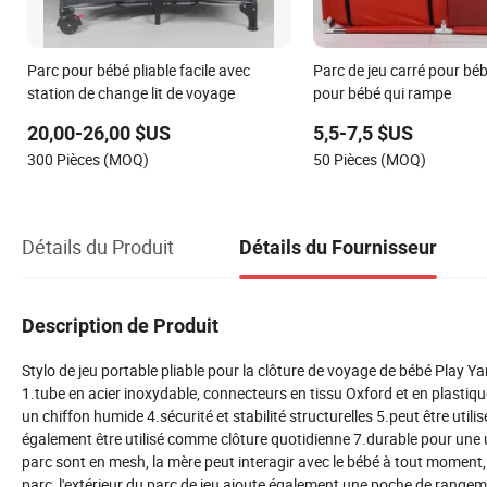
Parc pour bébé pliable facile avec
Parc de jeu carré pour béb
station de change lit de voyage
pour bébé qui rampe
20,00-26,00 $US
5,5-7,5 $US
300 Pièces (MOQ)
50 Pièces (MOQ)
Détails du Produit
Détails du Fournisseur
Description de Produit
Stylo de jeu portable pliable pour la clôture de voyage de bébé Play Ya
1.tube en acier inoxydable, connecteurs en tissu Oxford et en plasti
un chiffon humide 4.sécurité et stabilité structurelles 5.peut être utilis
également être utilisé comme clôture quotidienne 7.durable pour une ut
parc sont en mesh, la mère peut interagir avec le bébé à tout moment, 
parc, l'extérieur du parc de jeu ajoute également une poche de rangeme