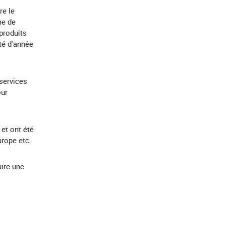
re le
me de
produits
té d'année
 services
our
 et ont été
urope etc.
ire une