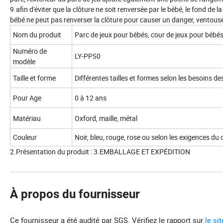
9.afin d'éviter que la clôture ne soit renversée par le bébé, le fond de
bébé ne peut pas renverser la clôture pour causer un danger, ventouses
Nom du produit
Parc de jeux pour bébés, cour de jeux pour bébé
Numéro de
LY-PP50
modèle
Taille et forme
Différentes tailles et formes selon les besoins des
Pour Age
0 à 12 ans
Matériau
Oxford, maille, métal
Couleur
Noir, bleu, rouge, rose ou selon les exigences du c
2.Présentation du produit : 3.EMBALLAGE ET EXPÉDITION
À propos du fournisseur
Ce fournisseur a été audité par SGS. Vérifiez le rapport sur
le si