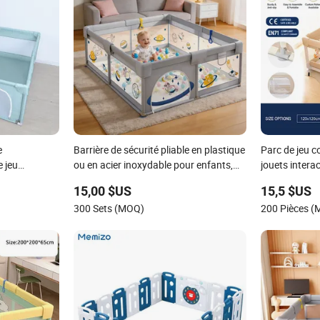
e
Barrière de sécurité pliable en plastique
Parc de jeu c
e jeu
ou en acier inoxydable pour enfants,
jouets intera
our bébé
aire de jeux, parc pour bébé
engageant
15,00 $US
15,5 $US
300 Sets (MOQ)
200 Pièces 