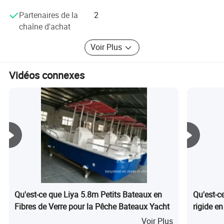
· Hypalon ORCA de France de classe mondiale n°1 avec 5
Partenaires de la
2
ans garantie
chaîne d'achat
Voir Plus
Vidéos connexes
Fibre de verre :
Coque en fibre de verre et coque en aluminium sont
garanties 5 ans;
Ashland Gel-Coat, d'Amérique;
Le matériau en acier inoxydable est de grade 316 ;
Les accessoires sont garantis 1 an.
Avantage technique :
Qu'est-ce que Liya 5.8m Petits Bateaux en
Qu'est-c
Absorption du vide pour rendre la coque en fibre de verre
Fibres de Verre pour la Pêche Bateaux Yacht
rigide e
plus légère et plus résistante pas de bulle à l'intérieur
Voir Plus