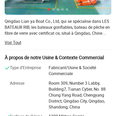
Qingdao Lian ya Boat Co., Ltd, qui se spécialise dans LES
BATEAUX RIB, les bateaux gonflables, bateau de pêche en
fibre de verre avec certificat ce, situé à Qingdao, Chine.
Nous exportons vers l'Europe, l'Australie, l'Amérique, l'Asie
Voir Tout
chaque semaine et nous avons la bonne alimentation.
Avantage de coque de bateau Rian ya
1. Conception :
À propos de notre Usine & Contexte Commercial
techniciens et ingénieurs expérimentés qui créent des
Type d'Entreprise
Fabricant/Usine & Société
conceptions uniques et personnalisées
Commerciale
2. Structure de la coque :
configuration à cardans longitudinale et transversale pour
Adresse
Room 309, Number 3 Labby,
rendre plus robuste ;
Building7, Tianan Cyber, No. 88
le pont ouvert, pratique pour réparer et entretenir le
Informations sur la société :
Chung Yang Road, Chengyang
réservoir de carburant et le système électrique.
District, Qingdao City, Qingdao,
·
14 ans d'expérience et fabricant sérieux avec certificat CE
3. FRP matériau:
Shandong, China
· Fabrication professionnelle et exportation de BATEAUX-
A. résine et matériau de gel-coat: DSM et ASHLAND