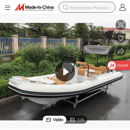
ypalon 6.6m de haute qualité
Vente d&#039;usine en Chine de bateaux gonflables rigides en PVC ou H
Ouvrir
Vidéo
1
/
6