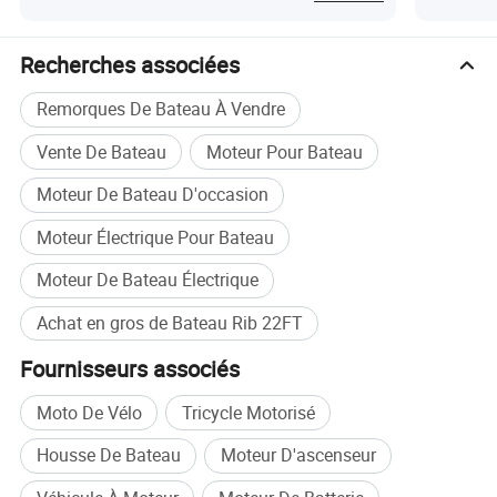
Noyau en PVC à l'intérieur de la coque pour une étanchéité
et une sécurité supérieures
Recherches associées
Configuration longitudinale et transversale de la quille,
stable et forte sur les grandes eaux
Remorques De Bateau À Vendre
Le réservoir de carburant intérieur est amovible, facile à
Vente De Bateau
Moteur Pour Bateau
réparer ou à entretenir
Moteur De Bateau D'occasion
Moteur Électrique Pour Bateau
Moteur De Bateau Électrique
Achat en gros de Bateau Rib 22FT
Fournisseurs associés
Liya
contrôle qualité :
Tous les bateaux sont fabriqués sur la base des normes
Moto De Vélo
Tricycle Motorisé
internationales ISO6185, IS012217 et avec la certification
Housse De Bateau
Moteur D'ascenseur
ce
Carte de contrôle de la qualité pour chaque bateau