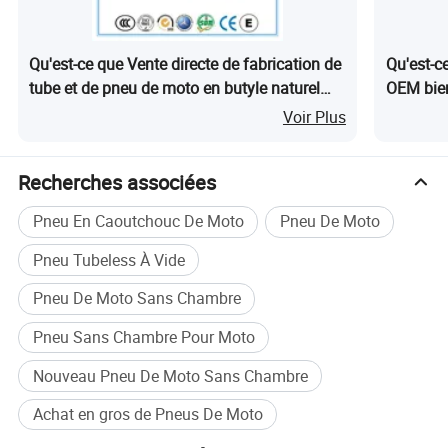
Qu'est-ce que Vente directe de fabrication de
Qu'est-ce
tube et de pneu de moto en butyle naturel
OEM bie
(100/90-18)
naturel
Voir Plus
Recherches associées
Pneu En Caoutchouc De Moto
Pneu De Moto
Pneu Tubeless À Vide
Pneu De Moto Sans Chambre
Pneu Sans Chambre Pour Moto
Ce que nous avons :
1,nous avons un contrôle strict de la qualité du matériau brut
Nouveau Pneu De Moto Sans Chambre
.bonnes matières premières est la fondation de l'de bons produits
2,nous avons le certificat de la CCC,CIQ,DOT,SGS,FILS ,,ISO9001 et
Achat en gros de Pneus De Moto
d'autres nous pouvons appliquer selon votre demande .