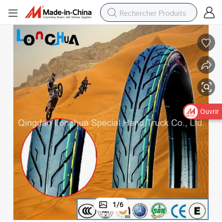
Pneu de moto tubeless Kenda modèle populaire 6pr (60/70-17)
Ouvrir
1
/
6