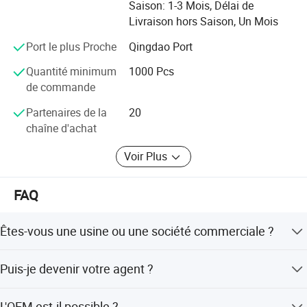
client.
Saison: 1-3 Mois, Délai de
Livraison hors Saison, Un Mois
Port le plus Proche
Qingdao Port
Quantité minimum
1000 Pcs
de commande
Partenaires de la
20
chaîne d'achat
Voir Plus
FAQ
Êtes-vous une usine ou une société commerciale ?
Qingdao Longhua Special Hand Truck Co., Ltd. est une
Puis-je devenir votre agent ?
usine professionnelle située à JIAONAN, QINGDAO, en
Chine, spécialisée dans la production de pneus et de
Oui, nous sommes heureux de collaborer avec vous. Nous
chambres à air pour motos depuis 2004.
L'OEM est-il possible ?