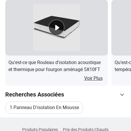
³
3
2
indice d'oxygène
%
≥ 32
4.
4
2
3
Densité de fumée
/
≤75
8
Qu'est-ce que Rouleau d'isolation acoustique
Qu'est-
Températu
W
0.
et thermique pour fourgon aménagé 5X10FT
tempéra
re
/(
0
thermiq
≤0.034
Voir Plus
moyenne:-
m·
3
20ºC
K)
0
Recherches Associées
Températu
W
0.
conducti
1 Panneau D'isolation En Mousse
re
/(
0
4
vité
≤0.036
moyenne::
m·
3
Parcourir par Catégories
thermiqu
Panneau D'isolation En Plastique Caoutchouc
0ºC
K)
3
e
Produits Populaires
Prix des Produits Chauds