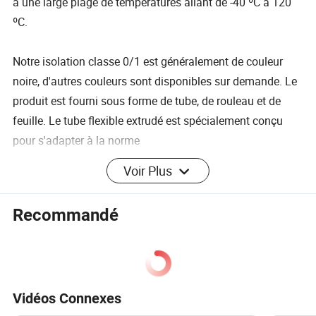
à une large plage de températures allant de -40 ºC à 120
ºC.
Notre isolation classe 0/1 est généralement de couleur
noire, d'autres couleurs sont disponibles sur demande. Le
produit est fourni sous forme de tube, de rouleau et de
feuille. Le tube flexible extrudé est spécialement conçu
pour s'adapter à la norme
Voir Plus
Recommandé
Indice de performance du produit
Kg
/
4
Vidéos Connexes
1
densité de surface
≤95
m
6