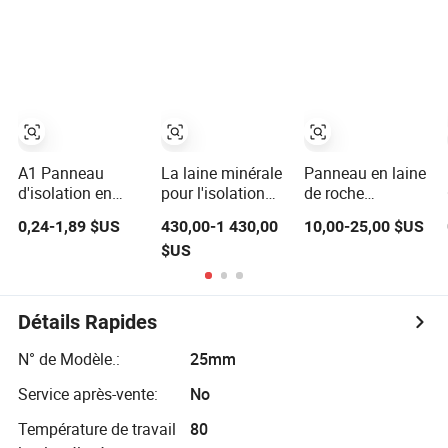
thermique,
industriels
aérogel en silice à
rouleau de
base d'eau,
couverture
fabricant de
d'isolation en
couverture en
aérogel de silice,
aérogel, panneau
prix pour
d'isolation sous
l'isolation des
vide
toits et des murs
A1 Panneau
La laine minérale
Panneau en laine
d'isolation en
pour l'isolation
de roche
laine de roche
thermique et la
acoustique
0,24-1,89 $US
430,00-1 430,00
10,00-25,00 $US
résistant au feu,
protection contre
hydrophobe
$US
thermique et
le feu dans la
écologique
acoustique pour
construction
50mm pour
mur de bâtiment,
l'isolation sonore
toit industriel
de toiture, HVAC
Détails Rapides
1200X600mm
industriel,
conduits, façade
N° de Modèle.:
25mm
Service après-vente:
No
Température de travail
80