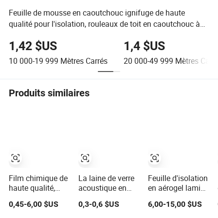
Feuille de mousse en caoutchouc ignifuge de haute
qualité pour l'isolation, rouleaux de toit en caoutchouc à
prix abordable
1,42 $US
1,4 $US
10 000-19 999
Mètres Carrés
20 000-49 999
Mètres Carr
Produits similaires
Film chimique de
La laine de verre
Feuille d'isolation
haute qualité,
acoustique en
en aérogel laminé
aérogel ignifuge,
haute densité
pour batterie EV
0,45-6,00 $US
0,3-0,6 $US
6,00-15,00 $US
imperméable,
pour l'isolation
et sécurité
feutre d'isolation
des bâtiments
thermique ESS,