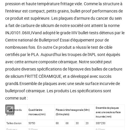
pression et haute température frittage vide. Comme la structure à
l'intérieur est compact, petits grains, bullet-proof performances de
ce produit est supérieure. Les plaques d'armure du cancer du sein
a fait de carbure de silicium de notre société ont atteint la norme
INJ0101.06III,IVand adopté le grade IIIV bullet-tests détenus par le
Centre national de Bulletproof Essai d'équipement pour de
nombreuses fois. En outre Ce produit a réussi le test de cible
certifiés par le PLA. Aujourd'hui les troupes de l'APL sont équipés
avec cette armure composite céramique. Notre société peut
produire diverses spécifications de l'épreuve des balles de carbure
de silicium FRITTÉ CÉRAMIQUE, et a développé avec succès
grand& Ensemble de plaques avec une seule surface incurvée de
bulletproof céramique. Les produits Les spécifications sont
comme suit :
Ensemble de plaques
Apparence du
Quadrilatère
Pièces à tête hexagonale (Mm)
avec une seule surface
produit
morceaux(mm)
(Entre plats)
incurvée (mm)
Tailles d'avion
50*50
88
68
30
20
300*250
Épaisseur
5-20mm
6-10mm