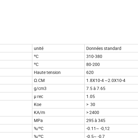
unité
Données standard
ºC
310-380
ºC
80-200
Haute tension
620
Ω.CM
1.8X10-4 ~2.0X10-4
g/cm3
7.5 à 7.65
µ rec
1.05
Koe
> 30
KA/m
> 2400
MPa
295 à 345
%/ºC
-0.11~ -0,12
%/ºC
-0.5~ -0,7