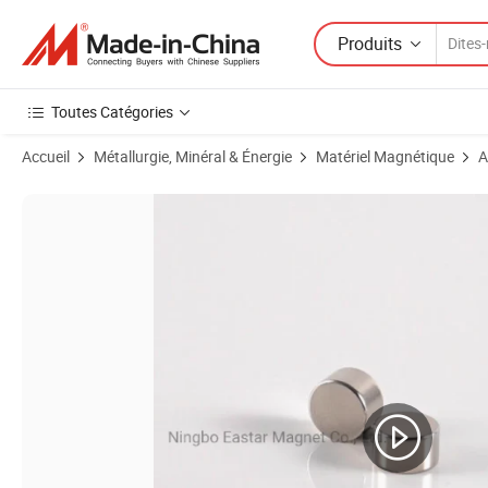
Produits
Toutes Catégories
Accueil
Métallurgie, Minéral & Énergie
Matériel Magnétique
A
Images du produit de Aimant permanent en ferrite fritté super puissa