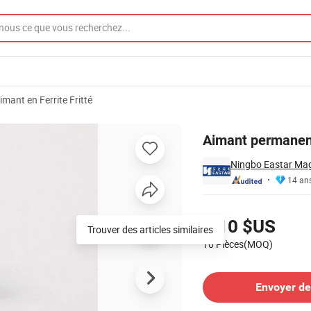
imant en Ferrite Fritté
nt pour moteur
Aimant permanent 
Ningbo Eastar Mag
14 an
Tarifs
0,10 $US
10 Pièces(MOQ)
Contacter le Fournisseur
Envoyer d