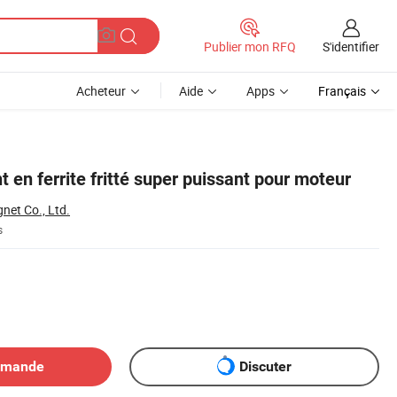
S'identifier
Publier mon RFQ
Acheteur
Aide
Apps
Français
en ferrite fritté super puissant pour moteur
net Co., Ltd.
s
emande
Discuter