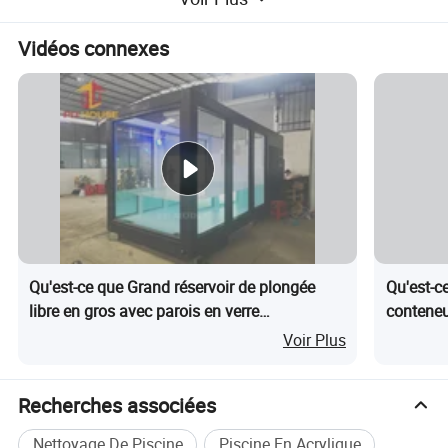
Vidéos connexes
Qu'est-ce que Grand réservoir de plongée
Qu'est-c
libre en gros avec parois en verre
conteneu
transparent, réservoir en acrylique pour
système d
Voir Plus
poissons, fournitures pour aquariums
Recherches associées
Nettoyage De Piscine
Piscine En Acrylique