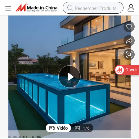
Ouvrir
Vidéo
1
/
6