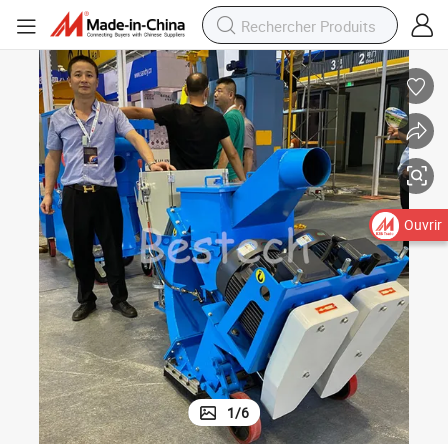
Ouvrir
1
/
6