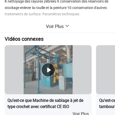
8.nettoyage des rayures zébrées 9.conservation des réservoirs de
stockage enlever la rouille et la peinture 10.conservation d'autres
traitements de surface. Paramètres techniques
Type
BRTK-270
BRTK-550
BRTK-850
Voir Plus
Largeur de travail (mm)
270
550
850
Capacité de dynamitage (m2/h)
> 180
> 400
> 600
Vidéos connexes
Puissance des roues (kw)
11
2*11
2*15
Collecteur de poussière approprié
À inclure
À inclure
À inclure
Pièces de rechange de la machine de dynamitage par grenaille
Expédition et livraison Informations sur la société Si vous êtes
intéressé par cette machine de tir , s'il vous plaît contactez-nous
librement . Bienvenue dans notre usine ! Notre équipe vous attend
ici !
Qu'est-ce que Machine de sablage à jet de
Qu'est-c
type crochet avec certificat CE ISO
tambour i
de surfa
Voir Plus