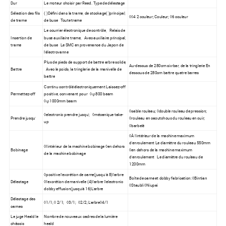
Dur
Le moteur choisir par Reed. Type de délestage
Sélection des fils
( )Défini dans la trame, de stockage( )principal,
◊◊4 2 couleur; Couleur; ◊6 couleur
de trame
de buse Toute trame
Le courrier électronique de contrôle, Relais de
Insertion de
buse auxiliaire trame, Avec auxiliaire principal,
trame
de buse Le SMC en provenance du Japon de
l'électrovanne
Plus de pieds de support de battre arbre solide,
Au-dessus de 280cm six-bar, de la tringlerie En
Battre
Avec le poids, la tringlerie de la manivelle de
dessous de 280cm battre quatre barres
battre
Continu contrôlé électroniquement Laissez-off
Permettez-off
positive, convenant pour ◊φ800 beam
◊φ1000mm beam
◊sable rouleau; ◊double rouleau de pression;
◊electronic prendre jusqu'; ◊mécanique take-
Prendre jusqu'
◊rouleau en caoutchouc du rouleau en cuir;
up
◊barbelé
◊À l'intérieur de la machine maximum
d'enroulement Le diamètre du rouleau 550mm
◊l'intérieur de la machine bobinage ◊en dehors
Bobinage
◊en dehors de la machine maximum
de la machine bobinage
d'enroulement Le diamètre du rouleau de
1200mm
◊positive l'excrétion de came(jusqu'à 8)l'arbre
Boîte de came et dobby fabrication: ◊Bintian
Délestage
◊l'excrétion de manivelle (4)l'arbre ◊electronic
◊Staubli ◊Niupai
dobby effusion(jusqu'à 16)L'arbre
Délestage des
◊1/1; ◊ 2/1; ◊3/1; ◊2/2; L'arbre◊4/1
cames
Le juge Heald le
Nombre de nouveaux cadres de la lumière
châssis
heald