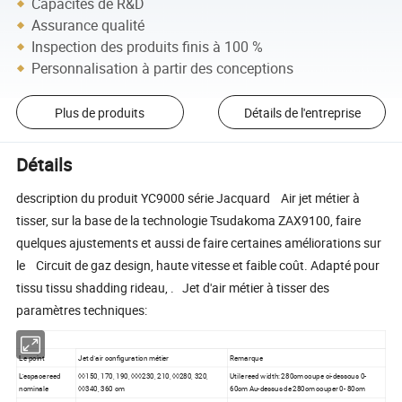
Capacités de R&D
Assurance qualité
Inspection des produits finis à 100 %
Personnalisation à partir des conceptions
Plus de produits
Détails de l'entreprise
Détails
description du produit YC9000 série Jacquard Air jet métier à
tisser, sur la base de la technologie Tsudakoma ZAX9100, faire
quelques ajustements et aussi de faire certaines améliorations sur
le Circuit de gaz design, haute vitesse et faible coût. Adapté pour
tissu tissu shadding rideau, . Jet d'air métier à tisser des
paramètres techniques:
Le point
Jet d'air configuration métier
Remarque
L'espace reed
◊◊150, 170, 190, ◊◊◊230, 210, ◊◊280, 320,
Utile reed width: 280cm coupe ci-dessous 0-
nominale
◊◊340, 360 cm
60cm Au-dessus de 280cm couper 0- 80cm