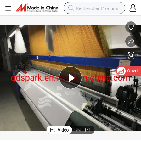
Ouvrir
Vidéo
1
/
1