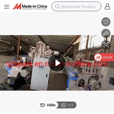
Ouvrir
Vidéo
1
/
1