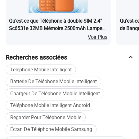
paquet demandé?
R: Oui, nous avons accepté la commande OEM, en
Qu'est-ce que Téléphone à double SIM 2.4"
Qu'est-c
imprimant votre logo et le paquet de conception comme
Sc6531e 32MB Mémoire 2500mAh Lampe
de Banqu
votre demande.
de poche Radio FM Carte TF Compacte 2g
32MB+32
Voir Plus
Q3 : quels types de conditions de paiement disposez-vous
Téléphone à fonctionnalités
2g Télép
?
Recherches associées
A: T/T, paypal, WESTERN Union, paiement sécurisé,
assurance commerciale, etc
Téléphone Mobile Intelligent
Q4: Quel est l'emballage de vos produits?
Batterie De Téléphone Mobile Intelligent
A : forfait de vente au détail.
Chargeur De Téléphone Mobile Intelligent
Q5 : quel est le délai de production de masse ?
Téléphone Mobile Intelligent Android
R : environ 3 à 7 jours.
Regarder Pour Téléphone Mobile
Q6: Combien le fret de transport sera-t-il?
Écran De Téléphone Mobile Samsung