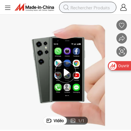
S23PRO Mini Smartphone 3.0 Écran de téléphone Android 4G Réseau
Ouvrir
Vidéo
1
/
1