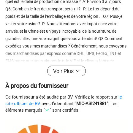
quel est le délai de production de masse ? A: Environ 3 à 7 jours .
Q6: Combien le fret de transport sera-t-il? R: Le fret dépend du
poids et de la taille de l'emballage et de votre région . Q7: Puis-je
visiter votre usine ? R: Nous attendons avec impatience votre
arrivée, et la Chine est un pays incroyable, de la nourriture, de
grandes filles, une vue magnifique vous attendent! Q8:Comment
expédiez-vous mes marchandises ? Généralement, nous envoyons
des marchandises par express comme DHL, UPS, FedEx, TNT et
EMS parce que nous aimons le prix VIP si le client a l'agence
d'expédition familière, nous pouvons envoyer des marchandises à
Voir Plus
l'adresse que vous avez fournie
À propos du fournisseur
Ce fournisseur a été audité par BV. Vérifiez le rapport sur
le
site officiel de BV
avec l'identifiant "
MIC-ASI241881
". Les
éléments marqués "
" sont certifiés.