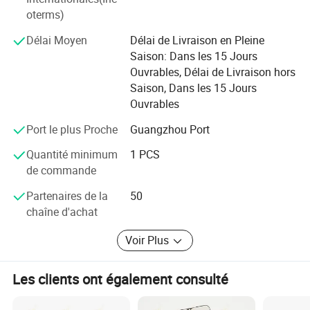
réduits et la qualité garantie pour nos produits fournis;
oterms)
et ont divers certificats de certification de produit
Délai Moyen
Délai de Livraison en Pleine
Saison: Dans les 15 Jours
Merci pour votre soutien et confiance; et nous choisir;
Ouvrables, Délai de Livraison hors
nous ferons de notre mieux pour le faire bien
Saison, Dans les 15 Jours
notre service:
Ouvrables
1. Proposer un service OEM/ODM.
Port le plus Proche
Guangzhou Port
Quantité minimum
1 PCS
2. Des échantillons gratuits sont disponibles.
de commande
3. Tous les produits sont emballés avec soin pour
Partenaires de la
50
s'assurer qu'ils sont intacts lors de leur réception.
chaîne d'achat
4. Toute question sur notre produit est la bienvenue, nous
Voir Plus
répondrons à Dès que possible.
Avantages :
Les clients ont également consulté
1. Nous avons 15 ans d'expérience dans la fabrication.