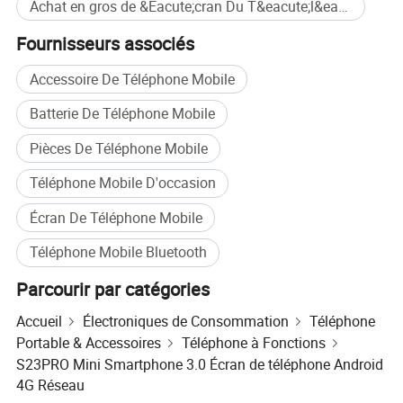
R : le fret dépend du poids et de la taille de l'emballage et
Achat en gros de &Eacute;cran Du T&eacute;l&eacute;phone
de votre région.
Fournisseurs associés
Q7 : puis-je visiter votre usine ?
Accessoire De Téléphone Mobile
R: Nous attendons avec impatience votre prochaine, et la
Batterie De Téléphone Mobile
Chine est un pays étonnant, de la nourriture, de grandes
filles, une vue magnifique vous attendent!
Pièces De Téléphone Mobile
Q8 : Comment expédiez-vous mes marchandises ?
Téléphone Mobile D'occasion
Généralement, nous envoyons des marchandises par
Écran De Téléphone Mobile
express comme DHL, UPS, FedEx, TNT et EMS parce que
nous aimons le prix VIP si le client a l'agence d'expédition
Téléphone Mobile Bluetooth
familière, nous pouvons envoyer des marchandises à
l'adresse que vous avez fournie
Parcourir par catégories
Accueil
Électroniques de Consommation
Téléphone
Portable & Accessoires
Téléphone à Fonctions
S23PRO Mini Smartphone 3.0 Écran de téléphone Android
4G Réseau