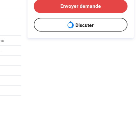
Envoyer demande
Discuter
eau
.