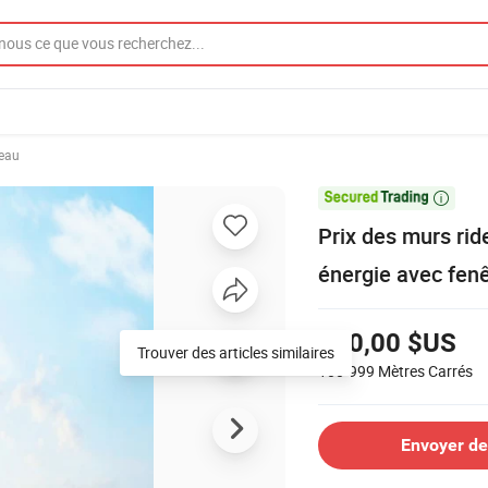
eau

Prix des murs ri
énergie avec fenê
100,00 $US
Trouver des articles similaires
100-999
Mètres Carrés
Envoyer d