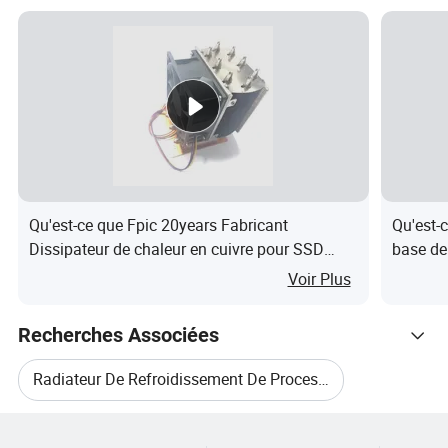
client
Demande du
Tolérance
±1%
Roulement
client
Délai de
22-30 jours
OEM
Assistance
livraison
Boîtier
Guangdong,
Application
Lieu
d'ordinateur
Chine
Qu'est-ce que Fpic 20years Fabricant
Qu'est-
d'origine
Dissipateur de chaleur en cuivre pour SSD
base de
Dissipateur de chaleur Ordinateur
DHL.FEDEX
Voir Plus
MA
50 PIÈCES
Expédition
UPS EMS
TNT..ETC
Recherches Associées
Radiateur De Refroidissement De Processeur
Catégories Connexes
Photos détaillées
Radiateur En Aluminium Avec Ventilateur De Refroidissement