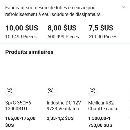
Fabricant sur mesure de tubes en cuivre pour
refroidissement à eau, soudure de dissipateurs
thermiques, tuyau en cuivre, dissipateur thermique,
10,00 $US
8,00 $US
7,5 $US
tube de chaleur, ailettes en cuivre, tuyau de
refroidissement en cuivre
100-499
Pièces
500-999
Pièces
≥1 000
Pièces
Produits similaires
Sp/G-35CH6
Industrie DC 12V
Meilleur R32
12000BTU
9733 Ventilateur
Chauffe-eau à
Climatisation
de
pompe à chaleur
165,00-175,00
2,33-4,2 $US
1 300,00-1
murale à
refroidissement
aérothermique
$US
750,00 $US
refroidissement
étanche
monobloc ERP