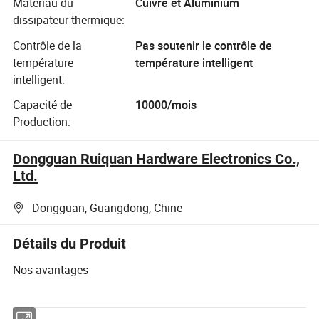
Matériau du
Cuivre et Aluminium
Refroidissement
dissipateur thermique:
par injection de
plastique
Contrôle de la
Pas soutenir le contrôle de
température
température intelligent
intelligent:
Capacité de
10000/mois
Production:
Dongguan Ruiquan Hardware Electronics Co.,
Ltd.
Dongguan, Guangdong, Chine
Détails du Produit
Nos avantages