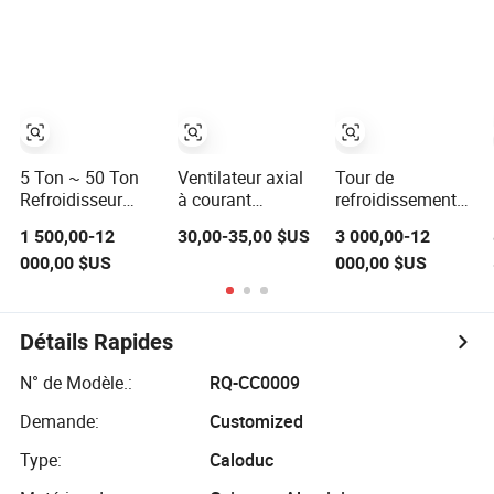
immédiat et
Yd9733hbl avec
a+++ Système de
puissant
contrôleur de
chauffage, de
fréquence
refroidissement
variable
et d'eau chaude
avec WiFi
5 Ton ~ 50 Ton
Ventilateur axial
Tour de
Refroidisseur
à courant
refroidissement
d'eau industriel
alternatif de
industrielle en
1 500,00-12
30,00-35,00 $US
3 000,00-12
refroidi par air
qualité
acier à circulation
000,00 $US
000,00 $US
Refroidisseur
industrielle
croisée carrée
d'eau refroidi par
254*89mm à
certifiée CTI pour
eau 30tr
haut débit d'air
système de
Refroidisseur
230V 380V
refroidissement
Détails Rapides
refroidi par air
panneau de
et HVAC
pour le
contrôle
N° de Modèle.:
RQ-CC0009
refroidissement
ventilateur de
des processus
ventilation pour
Demande:
Customized
industriels /
un
Type:
Caloduc
Revêtement en
refroidissement
poudre /
efficace